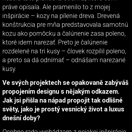
práve opísala. Ale pramenilo to z mojej
inšpirácie – kozy na pílenie dreva. Drevená
konštrukcia pre mňa predstavovala samotnú
kozu ako pomôcku a čalúnenie zasa poleno,
ktoré idem narezať. Preto je čalúnenie
rozdelené na tri kusy – človek rozpílil poleno,
a preto sa dá odnímať – odnášam narezané
kusy.
Ve svých projektech se opakovaně zabýváš
propojením designu s nějakým odkazem.
Jak jsi přišla na nápad propojit tak odlišné
světy, jako je prostý vesnický život a luxus
dnešní doby?
Osobne rada vychádzam z nejakej inšpirácie,