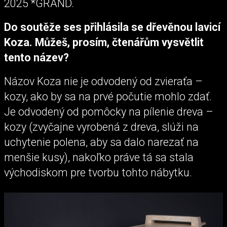
2025 *GRAND.
Do soutěže ses přihlásila se dřevěnou lavicí
Koza. Můžeš, prosím, čtenářům vysvětlit
tento název?
Názov Koza nie je odvodený od zvieraťa –
kozy, ako by sa na prvé počutie mohlo zdať.
Je odvodený od pomôcky na pílenie dreva –
kozy (zvyčajne vyrobená z dreva, slúži na
uchytenie polena, aby sa dalo narezať na
menšie kusy), nakoľko práve tá sa stala
východiskom pre tvorbu tohto nábytku.