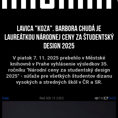
Lavica "Koza". Barbora Chudá je
laureátkou Národnej Ceny za študentský
design 2025
V piatok 7. 11. 2025 prebehlo v Městské
knihovně v Prahe vyhlásenie výsledkov 35.
ročníku "Národní ceny za studentský design
2025" - súťaže pre všetkých študentov dizanu
vysokých a stredných škôl v ČR a SR.
Diela
Red 3
05.12.2025
760
0
+20