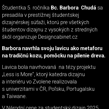
Študentka 5. ročníka
Bc. Barbora Chudá
sa
presadila v prestížnej študentskej
dizajnérskej súťaži, ktorú pre všetkých
študentov dizajnu z vysokých z stredných
škôl organizuje Designcabinet.cz
Barbora navrhla svoju lavicu ako metaforu
na tradičnú kozu, pomôcku na pílenie dreva.
Lavica bola navrhovaná na tézy projektu
„Less is More“, ktorý katedra dizajnu
a interiéru vo Zvolene realizovala
s univerzitami v ČR, Poľsku, Portugalsku
a Taiwane.
V Národní cene za studentský dizajn 2025