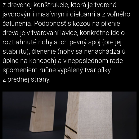
z drevenej konštrukcie, ktorá je tvorená
javorovými masívnymi dielcami a z voľného
čalúnenia. Podobnosť s kozou na pílenie
dreva je v tvarovaní lavice, konkrétne ide o
roztiahnuté nohy a ich pevný spoj (pre jej
stabilitu), členenie (nohy sa nenachádzajú
úplne na koncoch) a v neposlednom rade
spomeniem ručne vypálený tvar pílky
z prednej strany.