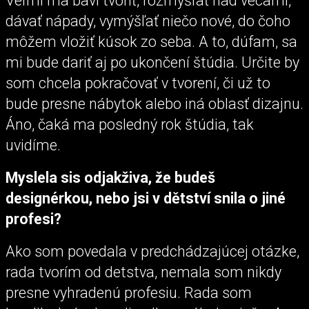
Veľmi ma baví tvoriť, rozmýšľať nad vecami,
dávať nápady, vymýšľať niečo nové, do čoho
môžem vložiť kúsok zo seba. A to, dúfam, sa
mi bude dariť aj po ukončení štúdia. Určite by
som chcela pokračovať v tvorení, či už to
bude presne nábytok alebo iná oblasť dizajnu.
Áno, čaká ma posledný rok štúdia, tak
uvidíme.
Myslela sis odjakživa, že budeš
designérkou, nebo jsi v dětství snila o jiné
profesi?
Ako som povedala v predchádzajúcej otázke,
rada tvorím od detstva, nemala som nikdy
presne vyhradenú profesiu. Rada som