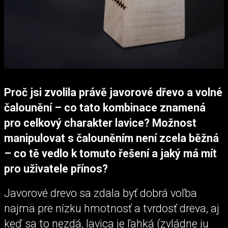
Proč jsi zvolila právě javorové dřevo a volné
čalounění – co tato kombinace znamená
pro celkový charakter lavice? Možnost
manipulovat s čalouněním není zcela běžná
– co tě vedlo k tomuto řešení a jaký má mít
pro uživatele přínos?
Javorové drevo sa zdala byť dobrá voľba
najmä pre nízku hmotnosť a tvrdosť dreva, aj
keď sa to nezdá, lavica je ľahká (zvládne ju