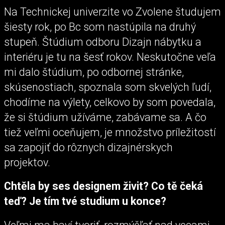
Na Technickej univerzite vo Zvolene študujem
šiesty rok, po Bc som nastúpila na druhý
stupeň. Štúdium odboru Dizajn nábytku a
interiéru je tu na šesť rokov. Neskutočne veľa
mi dalo štúdium, po odbornej stránke,
skúsenostiach, spoznala som skvelých ľudí,
chodíme na výlety, celkovo by som povedala,
že si štúdium užíváme, zabávame sa. A čo
tiež veľmi oceňujem, je množstvo príležitostí
sa zapojiť do rôznych dizajnérskych
projektov.
Chtěla by ses designem živit? Co tě čeká
teď? Je tím tvé studium u konce?