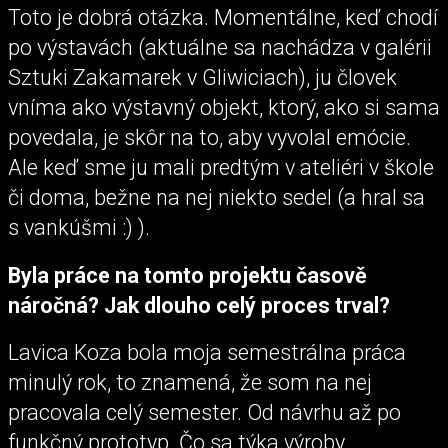
Toto je dobrá otázka. Momentálne, keď chodí
po výstavách (aktuálne sa nachádza v galérii
Sztuki Zakamarek v Gliwiciach), ju človek
vníma ako výstavný objekt, ktorý, ako si sama
povedala, je skôr na to, aby vyvolal emócie.
Ale keď sme ju mali predtým v ateliéri v škole
či doma, bežne na nej niekto sedel (a hral sa
s vankúšmi :) ).
Byla práce na tomto projektu časově
náročná? Jak dlouho celý proces trval?
Lavica Koza bola moja semestrálna práca
minulý rok, to znamená, že som na nej
pracovala celý semester. Od návrhu až po
funkčný prototyp. Čo sa týka výroby