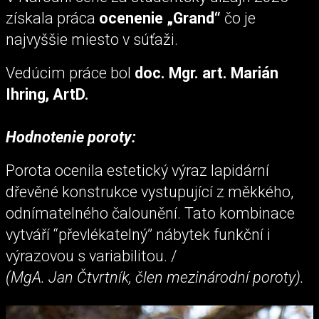
získala práca
ocenenie „Grand“
čo je
najvyššie miesto v súťaži.
Vedúcim práce bol
doc.
Mgr. art. Marián
Ihring, ArtD.
Hodnotenie poroty:
Porota ocenila estetický výraz lapidární
dřevěné konstrukce vystupující z měkkého,
odnímatelného čalounění. Tato kombinace
vytváří “převlékatelný” nábytek funkční i
výrazovou s variabilitou. /
(MgA. Jan Čtvrtník, člen mezinárodní poroty).