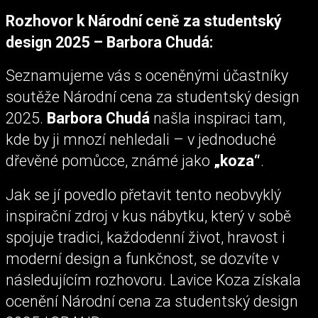
Rozhovor k Národní ceně za studentský
design 2025 – Barbora Chudá:
Seznamujeme vás s oceněnými účastníky
soutěže Národní cena za studentský design
2025.
Barbora Chudá
našla inspiraci tam,
kde by ji mnozí nehledali – v jednoduché
dřevěné pomůcce, známé jako
„koza“
.
Jak se jí povedlo přetavit tento neobvyklý
inspirační zdroj v kus nábytku, který v sobě
spojuje tradici, každodenní život, hravost i
moderní design a funkčnost, se dozvíte v
následujícím rozhovoru. Lavice Koza získala
ocenění Národní cena za studentský design