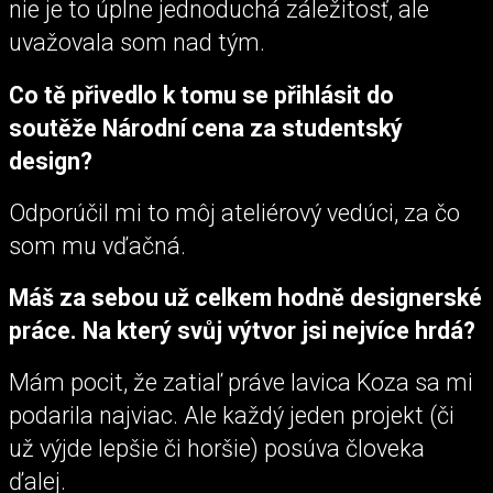
nie je to úplne jednoduchá záležitosť, ale
uvažovala som nad tým.
Co tě přivedlo k tomu se přihlásit do
soutěže Národní cena za studentský
design?
Odporúčil mi to môj ateliérový vedúci, za čo
som mu vďačná.
Máš za sebou už celkem hodně designerské
práce. Na který svůj výtvor jsi nejvíce hrdá?
Mám pocit, že zatiaľ práve lavica Koza sa mi
podarila najviac. Ale každý jeden projekt (či
už výjde lepšie či horšie) posúva človeka
ďalej.