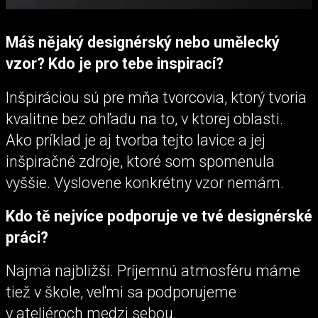
Máš nějaký designérský nebo umělecký
vzor? Kdo je pro tebe inspirací?
Inšpiráciou sú pre mňa tvorcovia, ktorý tvoria
kvalitne bez ohľadu na to, v ktorej oblasti.
Ako príklad je aj tvorba tejto lavice a jej
inšpiračné zdroje, ktoré som spomenula
vyššie. Vyslovene konkrétny vzor nemám.
Kdo tě nejvíce podporuje ve tvé designérské
práci?
Najmä najbližší. Príjemnú atmosféru máme
tiež v škole, veľmi sa podporujeme
v ateliéroch medzi sebou.