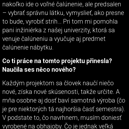
nakoľko ide o voľné čalúnenie, ale predsalen
– vybrať správnu látku, vymyslieť, ako presne
to bude, vyrobiť strih… Pri tom mi pomohla
pani inžiniérka z našej univerzity, ktorá sa
venuje čalúneniu a vyučuje aj predmet
čalúnenie nábytku.
Co ti práce na tomto projektu přinesla?
Naučila ses něco nového?
Každým projektom sa človek naučí niečo
nové, získa nové skúsenosti, takže určite. A
mňa osobne aj dosť baví samotná výroba (čo
je pre niektorých tá najhoršia časť semestra).
V podstate to, čo navrhnem, musím doniesť
vyrobené na obhajoby. Čo je jednak veľká