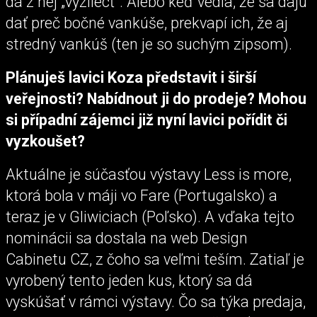
dá z nej „vyzliecť“. Alebo keď vedia, že sa dajú
dať preč bočné vankúše, prekvapí ich, že aj
stredný vankúš (ten je so suchým zipsom).
Plánuješ lavici Koza představit i širší
veřejnosti? Nabídnout ji do prodeje? Mohou
si případní zájemci již nyní lavici pořídit či
vyzkoušet?
Aktuálne je súčasťou výstavy Less is more,
ktorá bola v máji vo Fare (Portugalsko) a
teraz je v Gliwiciach (Poľsko). A vďaka tejto
nominácii sa dostala na web Design
Cabinetu CZ, z čoho sa veľmi teším. Zatiaľ je
vyrobený tento jeden kus, ktorý sa dá
vyskúšať v rámci výstavy. Čo sa týka predaja,