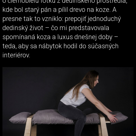
o čiernobielu fotku z dedinského prostredia,
kde bol starý pán a pílil drevo na koze. A
presne tak to vzniklo: prepojiť jednoduchý
dedinský život – čo mi predstavovala
spomínaná koza a luxus dnešnej doby –
teda, aby sa nábytok hodil do súčasných
interiérov.