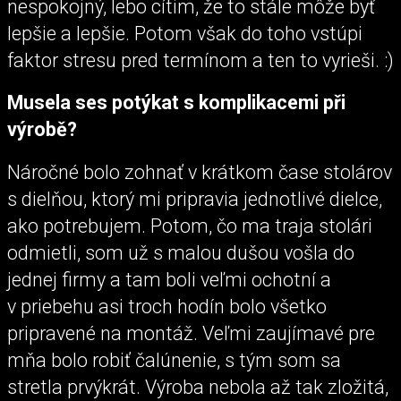
nespokojný, lebo cítim, že to stále môže byť
lepšie a lepšie. Potom však do toho vstúpi
faktor stresu pred termínom a ten to vyrieši. :)
Musela ses potýkat s komplikacemi při
výrobě?
Náročné bolo zohnať v krátkom čase stolárov
s dielňou, ktorý mi pripravia jednotlivé dielce,
ako potrebujem. Potom, čo ma traja stolári
odmietli, som už s malou dušou vošla do
jednej firmy a tam boli veľmi ochotní a
v priebehu asi troch hodín bolo všetko
pripravené na montáž. Veľmi zaujímavé pre
mňa bolo robiť čalúnenie, s tým som sa
stretla prvýkrát. Výroba nebola až tak zložitá,