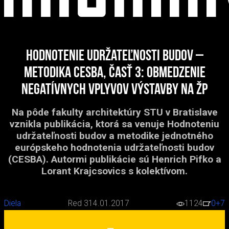
Hodnotenie udržateľnosti budov –
metodika CESBA, časť 3: Obmedzenie
negatívnych vplyvov výstavby na ŽP
Na pôde fakulty architektúry STU v Bratislave
vznikla publikácia, ktorá sa venuje Hodnoteniu
udržateľnosti budov a metodike jednotného
európskeho hodnotenia udržateľnosti budov
(CESBA). Autormi publikácie sú Henrich Pifko a
Lorant Krajcsovics s kolektívom.
Diela
Red 3
14.01.2017
1124
0
+7