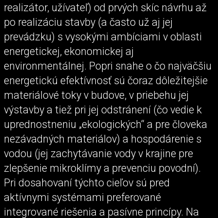
realizátor, užívateľ) od prvých skíc návrhu až
po realizáciu stavby (a často už aj jej
prevádzku) s vysokými ambíciami v oblasti
energetickej, ekonomickej aj
environmentálnej. Popri snahe o čo najväčšiu
energetickú efektívnosť sú čoraz dôležitejšie
materiálové toky v budove, v priebehu jej
výstavby a tiež pri jej odstránení (čo vedie k
uprednostneniu „ekologických“ a pre človeka
nezávadných materiálov) a hospodárenie s
vodou (jej zachytávanie vody v krajine pre
zlepšenie mikroklímy a prevenciu povodní).
Pri dosahovaní týchto cieľov sú pred
aktívnymi systémami preferované
integrované riešenia a pasívne princípy. Na