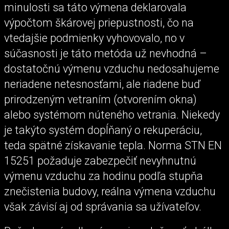
minulosti sa táto výmena deklarovala
výpočtom škárovej priepustnosti, čo na
vtedajšie podmienky vyhovovalo, no v
súčasnosti je táto metóda už nevhodná –
dostatočnú výmenu vzduchu nedosahujeme
neriadene netesnosťami, ale riadene buď
prirodzeným vetraním (otvorením okna)
alebo systémom núteného vetrania. Niekedy
je takýto systém dopĺňaný o rekuperáciu,
teda spätné získavanie tepla. Norma STN EN
15251 požaduje zabezpečiť nevyhnutnú
výmenu vzduchu za hodinu podľa stupňa
znečistenia budovy, reálna výmena vzduchu
však závisí aj od správania sa užívateľov.