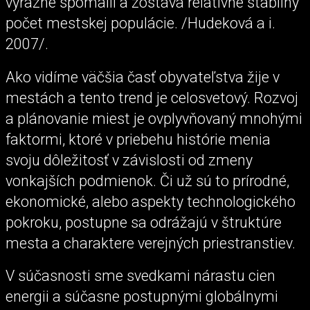
výrazne spomalil a zostáva relatívne stabilný
počet mestskej populácie. /Hudeková a i.
2007/.
Ako vidíme väčšia časť obyvateľstva žije v
mestách a tento trend je celosvetový. Rozvoj
a plánovanie miest je ovplyvňovaný mnohými
faktormi, ktoré v priebehu histórie menia
svoju dôležitosť v závislosti od zmeny
vonkajších podmienok. Či už sú to prírodné,
ekonomické, alebo aspekty technologického
pokroku, postupne sa odrážajú v štruktúre
mesta a charaktere verejných priestranstiev.
V súčasnosti sme svedkami nárastu cien
energii a súčasne postupnými globálnymi