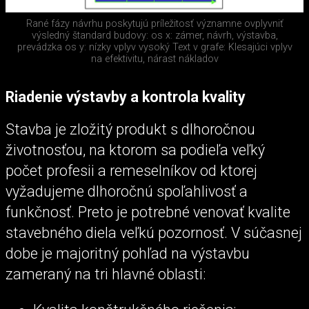
Rané fázy návrhu poskytujú príležitosť významne ovplyvniť
výsledný štandard budovy: os x: zámer, návrh, výstavba,
prevádzka os y: nízky vplyv vysoký Text v grafe: Klesajúci vplyv
na efektivitu, nárast nákladov
Riadenie výstavby a kontrola kvality
Stavba je zložitý produkt s dlhoročnou
životnosťou, na ktorom sa podieľa veľký
počet profesii a remeselníkov od ktorej
vyžadujeme dlhoročnú spoľahlivosť a
funkčnosť. Preto je potrebné venovať kvalite
stavebného diela veľkú pozornosť. V súčasnej
dobe je majoritný pohľad na výstavbu
zameraný na tri hlavné oblasti: