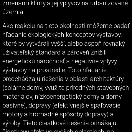
zmenami klímy a jej vplyvov na urbanizované
územia.
Ako reakciu na tieto okolnosti môžeme badať
hľadanie ekologických konceptov výstavby,
ktoré by vytvárali vyšší, alebo aspoň rovnaký
užívateľský štandard a zároveň znížili
energetickú náročnosť a negatívne vplyvy
výstavby na prostredie. Toto hľadanie
predchádzajú riešenia v oblasti architektúry
(solárne domy, využite prírodných stavebných
materiálov, nízkoenergetický domy a domy
pasívne), dopravy (efektívnejšie spaľovacie
motory a hromadné spôsoby dopravy) a
výroby. Tieto čiastkové riešenia prinášajú
čiastkový efekt vo svojich oblastiach, no