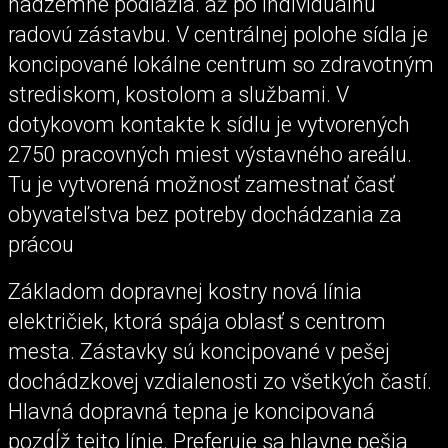
nadzemné podlažia. až po individuálnu
radovú zástavbu. V centrálnej polohe sídla je
koncipované lokálne centrum so zdravotným
strediskom, kostolom a službami. V
dotykovom kontakte k sídlu je vytvorených
2750 pracovných miest výstavného areálu.
Tu je vytvorená možnosť zamestnať časť
obyvateľstva bez potreby dochádzania za
prácou
Základom dopravnej kostry nová línia
električiek, ktorá spája oblasť s centrom
mesta. Zástavky sú koncipované v pešej
dochádzkovej vzdialenosti zo všetkých častí.
Hlavná dopravná tepna je koncipovaná
pozdĺž tejto línie. Preferuje sa hlavne pešia