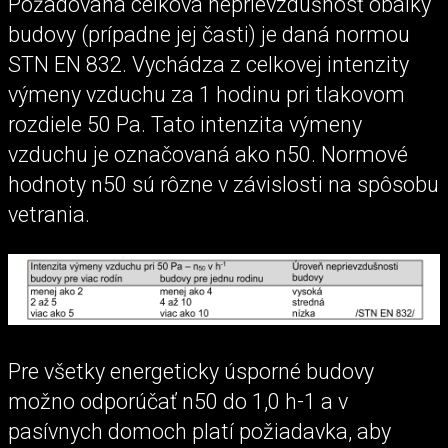
Požadovaná celková neprievzdušnosť obálky
budovy (prípadne jej časti) je daná normou
STN EN 832. Vychádza z celkovej intenzity
výmeny vzduchu za 1 hodinu pri tlakovom
rozdiele 50 Pa. Tato intenzita výmeny
vzduchu je označovaná ako n50. Normové
hodnoty n50 sú rôzne v závislosti na spôsobu
vetrania.
Pre všetky energeticky úsporné budovy
možno odporúčať n50 do 1,0 h-1 a v
pasívnych domoch platí požiadavka, aby