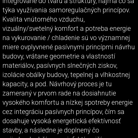
integrované do tvaru a štruktúry, najmä čo sa
týka využívania samoregulačných princípov.
Kvalita vnútorného vzduchu,
vizuálny/svetelný komfort a potreba energie
na vykurovanie / chladenie sú vo významnej
miere ovplyvnené pasívnymi princípmi návrhu
budovy, vrátane geometrie a vlastností
materiálov, pasívnych slnečných ziskov,
izolácie obálky budovy, tepelnej a vlhkostnej
kapacity, a pod. Návrhový proces je tu
zameraný v prvom rade na dosiahnutie
vysokého komfortu a nízkej spotreby energie
cez integráciu pasívnych princípov, čím sa
dosahuje vysoká energetická efektívnosť
stavby, a následne je doplnený čo