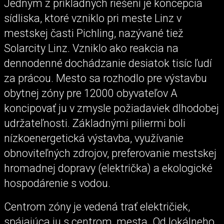
Jedným z príkladných riešení je koncepcia
sídliska, ktoré vzniklo pri meste Linz v
mestskej časti Pichling, nazývané tiež
Solarcity Linz. Vzniklo ako reakcia na
dennodenné dochádzanie desiatok tisíc ľudí
za prácou. Mesto sa rozhodlo pre výstavbu
obytnej zóny pre 12000 obyvateľov A
koncipovať ju v zmysle požiadaviek dlhodobej
udržateľnosti. Základnými piliermi boli
nízkoenergetická výstavba, využívanie
obnoviteľných zdrojov, preferovanie mestskej
hromadnej dopravy (električka) a ekologické
hospodárenie s vodou.
Centrom zóny je vedená trať električiek,
spájajúca ju s centrom, mesta. Od lokálneho