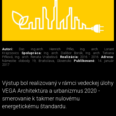
Autori:
Doc. ing.arch. Henrich Pifko, Ing. arch. Lorant
Krajcsovics
Spolupráca:
Ing. arch. Dalibor Borák, Ing. arch. Tatiana
Pifková, Ing. arch. Renata Vrabelová
Realizácia:
2016 - 2016
Adresa:
Námestie slobody 19, Bratislava, Slovensko
Publikované:
14. január
2017
Výstup bol realizovaný v rámci vedeckej úlohy
VEGA Architektúra a urbanizmus 2020 -
smerovanie k takmer nulovému
energetickému štandardu.