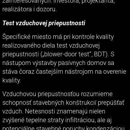
zainteresovaných: investora, projektanta,
realizátora i dozoru.
Test vzduchovej priepustnosti
Špecifické miesto má pri kontrole kvality
realizovaného diela test vzduchovej
priepustnosti („blower-door test“, BDT). S
nástupom výstavby pasívnych domov sa
stáva čoraz častejším nástrojom na overenie
kvality.
Vzduchovou priepustnosťou rozumieme
schopnosť stavebných konštrukcií prepúšťať
vzduch. Netesnosti znamenajú nielen
zvýšené tepelne straty infiltráciou, ale aj
potenciálne stavebné poruchy kondenzáciou