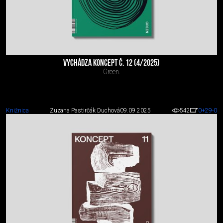
VYCHÁDZA KONCEPT Č. 12 (4/2025)
Green.
Knižnica
Zuzana Pastirčák Duchová
09.09.2025
542
0
+29
-0