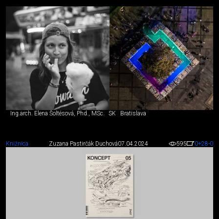
Ing.arch. Elena Šoltésová, Phd., MSc.
SK
Bratislava
Knižnica
Zuzana Pastirčák Duchová
07.04.2024
595
0
+28
-0