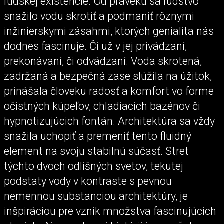
ľudskej existencie. Od praveku sa ľudstvo
snažilo vodu skrotiť a podmaniť rôznymi
inžinierskymi zásahmi, ktorých genialita nás
dodnes fascinuje. Či už v jej privádzaní,
prekonávaní, či odvádzaní. Voda skrotená,
zadržaná a bezpečná zase slúžila na úžitok,
prinášala človeku radosť a komfort vo forme
očistných kúpeľov, chladiacich bazénov či
hypnotizujúcich fontán. Architektúra sa vždy
snažila uchopiť a premeniť tento fluidný
element na svoju stabilnú súčasť. Stret
týchto dvoch odlišných svetov, tekutej
podstaty vody v kontraste s pevnou
nemennou substanciou architektúry, je
inšpiráciou pre vznik množstva fascinujúcich