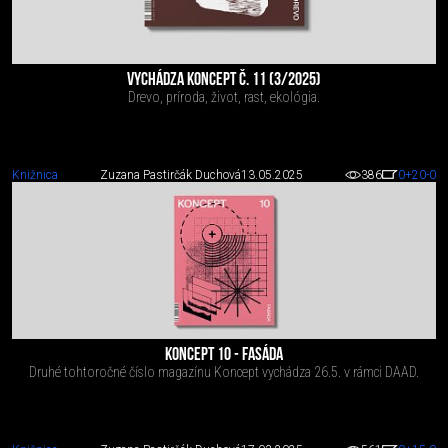
VYCHÁDZA KONCEPT Č. 11 (3/2025)
Drevo, príroda, život, rast, ekológia.
Knižnica
Zuzana Pastirčák Duchová
13.05.2025
386
0
+20
-0
KONCEPT 10 - FASÁDA
Druhé tohtoročné číslo magazínu Koncept vychádza 26.5. v rámci DAAD.