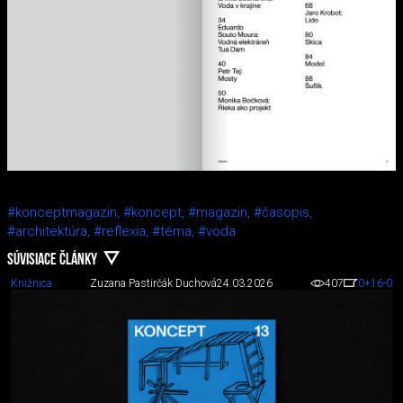
#konceptmagazin,
#koncept,
#magazin,
#časopis,
#architektúra,
#reflexia,
#téma,
#voda
SÚVISIACE ČLÁNKY
Knižnica
Zuzana Pastirčák Duchová
24.03.2026
407
0
+16
-0