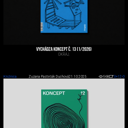
VYCHÁDZA KONCEPT Č. 13 (1/2026)
OKRAJ.
Knižnica
Zuzana Pastirčák Duchová
21.10.2025
568
0
+12
-0