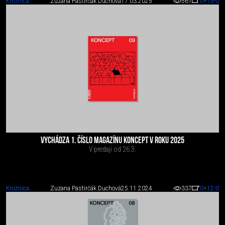
Knižnica
Zuzana Pastirčák Duchová
17.03.2025
561
0
+15
-0
VYCHÁDZA 1. ČÍSLO MAGAZÍNU KONCEPT V ROKU 2025
V predaji od 26.3.
Knižnica
Zuzana Pastirčák Duchová
25.11.2024
337
0
+12
-0