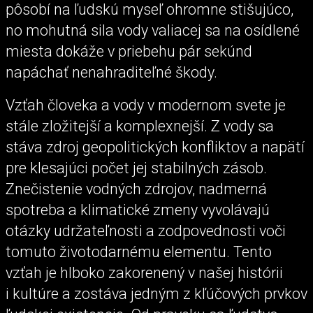
pôsobí na ľudskú myseľ ohromne stišujúco,
no mohutná sila vody valiacej sa na osídlené
miesta dokáže v priebehu pár sekúnd
napáchať nenahraditeľné škody.
Vzťah človeka a vody v modernom svete je
stále zložitejší a komplexnejší. Z vody sa
stáva zdroj geopolitických konfliktov a napätí
pre klesajúci počet jej stabilných zásob.
Znečistenie vodných zdrojov, nadmerná
spotreba a klimatické zmeny vyvolávajú
otázky udržateľnosti a zodpovednosti voči
tomuto životodarnému elementu. Tento
vzťah je hlboko zakorenený v našej histórii
i kultúre a zostáva jedným z kľúčových prvkov