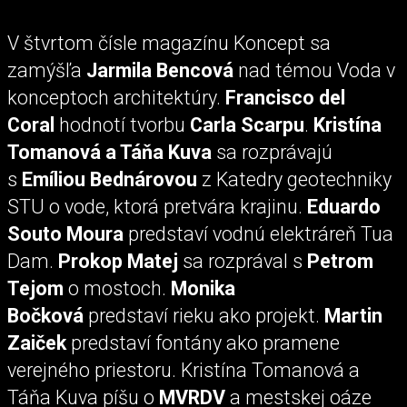
V štvrtom čísle magazínu Koncept sa
zamýšľa
Jarmila Bencová
nad témou Voda v
konceptoch architektúry.
Francisco del
Coral
hodnotí tvorbu
Carla Scarpu
.
Kristína
Tomanová a Táňa Kuva
sa rozprávajú
s
Emíliou Bednárovou
z Katedry geotechniky
STU o vode, ktorá pretvára krajinu.
Eduardo
Souto Moura
predstaví vodnú elektráreň Tua
Dam.
Prokop Matej
sa rozprával s
Petrom
Tejom
o mostoch.
Monika
Bočková
predstaví rieku ako projekt.
Martin
Zaiček
predstaví fontány ako pramene
verejného priestoru. Kristína Tomanová a
Táňa Kuva píšu o
MVRDV
a mestskej oáze