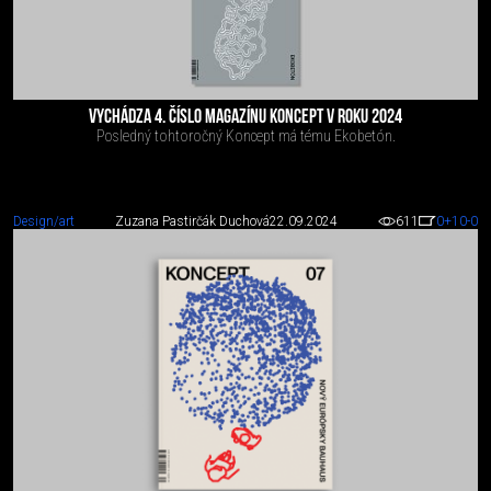
VYCHÁDZA 4. ČÍSLO MAGAZÍNU KONCEPT V ROKU 2024
Posledný tohtoročný Koncept má tému Ekobetón.
Design/art
Zuzana Pastirčák Duchová
22.09.2024
611
0
+10
-0