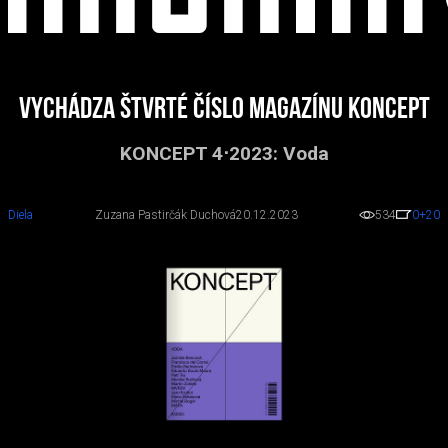
Vychádza štvrté číslo magazínu Koncept
KONCEPT 4⋅2023: Voda
Diela
Zuzana Pastirčák Duchová
20.12.2023
534
0
+20