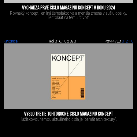
VYCHÁDZA PRVÉ ČÍSLO MAGAZÍNU KONCEPT V ROKU 2024
Rovnaký koncept, len iná šéfredaktorka a menšia zmena vizuálu obálky.
Tentokrát na tému "život"
Knižnica
Red 3
16.10.2023
447
0
+21
-0
VYŠLO TRETIE TOHTOROČNÉ ČÍSLO MAGAZÍNU KONCEPT
Ťažiskovou témou aktuálneho čísla je "pamäť architektúry".