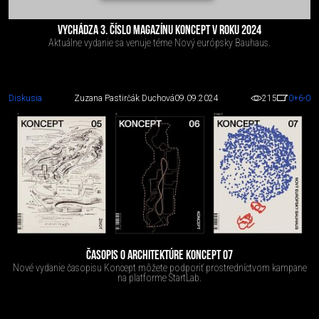
VYCHÁDZA 3. ČÍSLO MAGAZÍNU KONCEPT V ROKU 2024
Aktuálne vydanie sa venuje téme Nový európsky Bauhaus.
Diskusia
Zuzana Pastirčák Duchová
09.09.2024
215
0
+6
-0
ČASOPIS O ARCHITEKTÚRE KONCEPT 07
Nové vydanie časopisu Koncept môžete podporiť prostredníctvom kampane
na platforme StartLab.