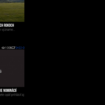
ICH ROKOCH
m význame...
1008
0
+22
-0
IE NOMINÁCIÍ
te opäť prihlásiť aj