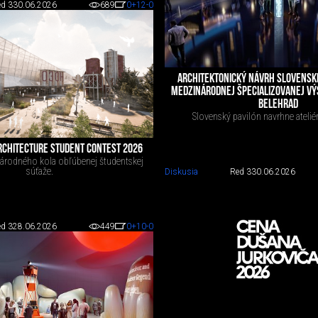
d 3
30.06.2026
689
0
+12
-0
ARCHITEKTONICKÝ NÁVRH SLOVENSKE
MEDZINÁRODNEJ ŠPECIALIZOVANEJ VÝ
BELEHRAD
Slovenský pavilón navrhne atelié
RCHITECTURE STUDENT CONTEST 2026
árodného kola obľúbenej študentskej
súťaže.
Diskusia
Red 3
30.06.2026
d 3
28.06.2026
449
0
+10
-0