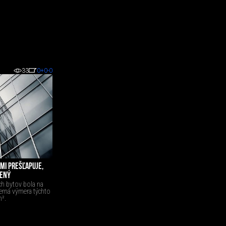
33
0
+0
-0
MI PREŠĽAPUJE,
ZENÝ
h bytov bola na
merná výmera týchto
m².