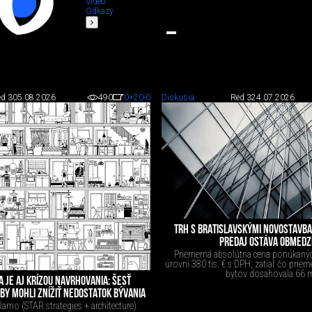
Video
Odkazy
d 3
05.08.2026
490
0
+20
-0
Diskusia
Red 3
24.07.2026
TRH S BRATISLAVSKÝMI NOVOSTAVBA
PREDAJ OSTÁVA OBMED
Priemerná absolútna cena ponúkanýc
úrovni 380 tis. € s DPH, zatiaľ čo prie
bytov dosahovala 66 
A JE AJ KRÍZOU NAVRHOVANIA: ŠESŤ
 BY MOHLI ZNÍŽIŤ NEDOSTATOK BÝVANIA
amo (STAR strategies + architecture).