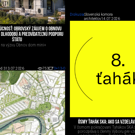
Diskusia
Slovenská komora
architektov
14.07.2026
ÚCNOSŤ: OBROVSKÝ ZÁUJEM O OBNOVU
I DLHODOBÚ A PREDVÍDATEĽNÚ PODPORU
ŠTÁTU
a na výzvu Obnov dom mini+
d 3
13.07.2026
753
0
+13
-0
ÔSMY ŤAHÁK SKA: AKO SA VZDELÁ
V ôsmom pokračovaní Ťahákov SKA s
porozpráva s členmi Výboru pre vzd