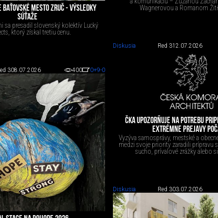
a komunikáciu – Zuzanou Zacha
Wagnerovou a Romanom Žit
E BAŤOVSKÉ MESTO ZRUČ - VÝSLEDKY
SÚŤAŽE
 sa presadil slovenský kolektív Lucký
ects, ktorý získal tretiu cenu.
Diskusia
Red 3
12.07.2026
ed 3
08.07.2026
400
0
+9
-0
ČKA UPOZORŇUJE NA POTREBU PRIPR
EXTRÉMNE PREJAVY POČ
Vyzýva samosprávy, mestské a obecné
medzi svoje priority zaradili prípravu 
sucho, prívalové zrážky alebo sil
Diskusia
Red 3
03.07.2026