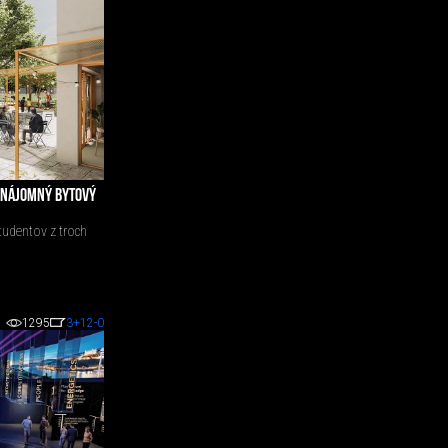
 NÁJOMNÝ BYTOVÝ
tudentov z troch
1295
3
+12
-0