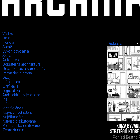
Všetko
Diela
Honorár
Diskusia
Re
Diskusia
Súťaže
Výkon povolania
Škola
Autorstvo
Udržateľná architektúra
Urbanizmus a samospráva
Pamiatky, história
Dizajn
Iná kultúra
Grafika/IT
Legislatíva
Architektúra všeobecne
Iné
Iné
Vložiť článok
Najviac hodnotené
Najčítanejšie
Najviac diskutované
KRÍZA BÝVANI
Posledné komentované
Zobraziť na mape
STRATÉGIÍ, KTORÉ
Pohľad Beatriz R