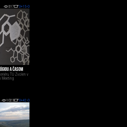
317
0
+15
-0
ÓGIOU A ČASOM
teriéru TU Zvolen v
n Meeting
1023
0
+42
-0