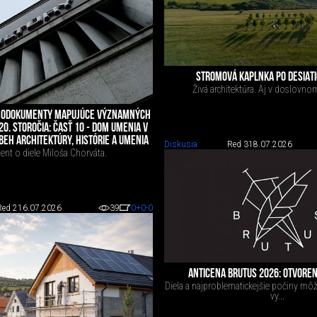
STROMOVÁ KAPLNKA PO DESIAT
Živá architektúra. Aj v doslovno
DEODOKUMENTY MAPUJÚCE VÝZNAMNÝCH
20. STOROČIA: ČASŤ 10 - DOM UMENIA V
BEH ARCHITEKTÚRY, HISTÓRIE A UMENIA
Diskusia
Red 3
18.07.2026
nt o diele Miloša Chorváta.
Red 2
16.07.2026
39
0
+0
-0
ANTICENA BRUTUS 2026: OTVOREN
Diela a najproblematickejšie počiny môže
vy...