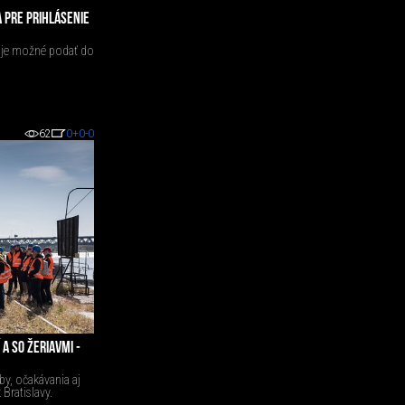
 PRE PRIHLÁSENIE
 je možné podať do
62
0
+0
-0
 A SO ŽERIAVMI -
by, očakávania aj
Bratislavy.