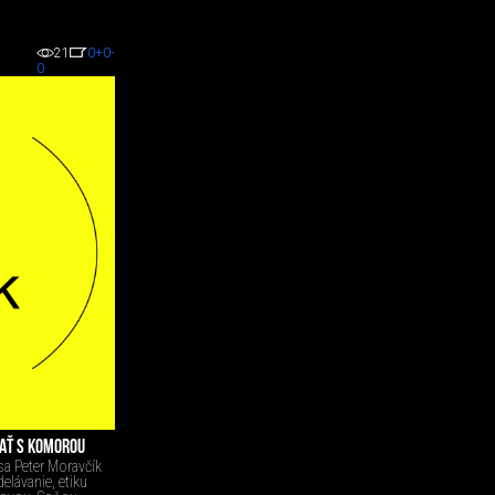
21
0
+0
-
0
VAŤ S KOMOROU
a Peter Moravčík
elávanie, etiku