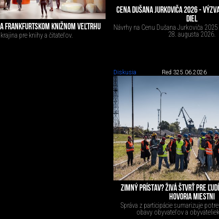
CENA DUŠANA JURKOVIČA 2026 - VÝZVA
DIEL
NA FRANKFURTSKOM KNIŽNOM VEĽTRHU
Návrhy na Cenu Dušana Jurkoviča 2025
28. augusta 2026.
rajina pre knihy a čitateľov.
Diskusia
Red 3
25.06.2026
ZIMNÝ PRÍSTAV? ŽIVÁ ŠTVRŤ PRE ĽUDÍ
HOVORIA MIESTNI
Správa z participácie sumarizuje potre
obavy obyvateľov a obyvateliek 