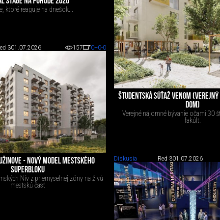
AL STAGE NA POHODE 2026
, ktoré reaguje na dnešok...
ed 3
01.07.2026
157
0
+0
-0
ŠTUDENTSKÁ SÚŤAŽ VENOM (VEREJNÝ
DOM)
Verejné nájomné bývanie očami 30 š
fakúlt.
Diskusia
Red 3
01.07.2026
UŽINOVE - NOVÝ MODEL MESTSKÉHO
SUPERBLOKU
nských Nív z priemyselnej zóny na živú
mestskú časť