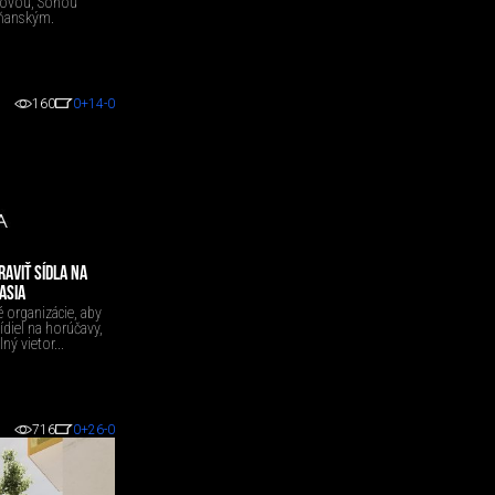
rovou, Soňou
ňanským.
160
0
+14
-0
AVIŤ SÍDLA NA
ASIA
 organizácie, aby
sídiel na horúčavy,
ný vietor...
716
0
+26
-0