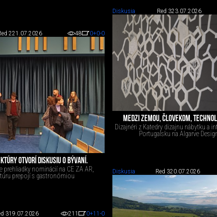
Diskusia
Red 3
23.07.2026
Red 2
21.07.2026
48
0
+0
-0
MEDZI ZEMOU, ČLOVEKOM, TECHNOL
Dizajnéri z Katedry dizajnu nábytku a in
Portugalsku na Algarve Desig
KTÚRY OTVORÍ DISKUSIU O BÝVANÍ.
ie prehliadky nominácií na CE ZA AR,
Diskusia
Red 3
20.07.2026
ktúru prepojí s gastronómiou
d 3
19.07.2026
211
0
+11
-0