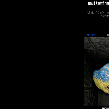
NOVÁ ŠTVRŤ PR
Medzi 19 návrhmi
archit
Diskusia
R