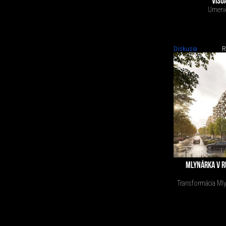
VISU
Umenie
Diskusia
R
MLYNÁRKA V R
Transformácia Mly