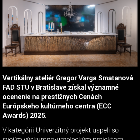
Vertikálny ateliér Gregor Varga Smatanová
FAD STU v Bratislave získal významné
ocenenie na prestížnych Cenách
Európskeho kultúrneho centra (ECC
Awards) 2025.
V kategórii Univerzitný projekt uspeli so
svojím výskumno-umeleckým projektom