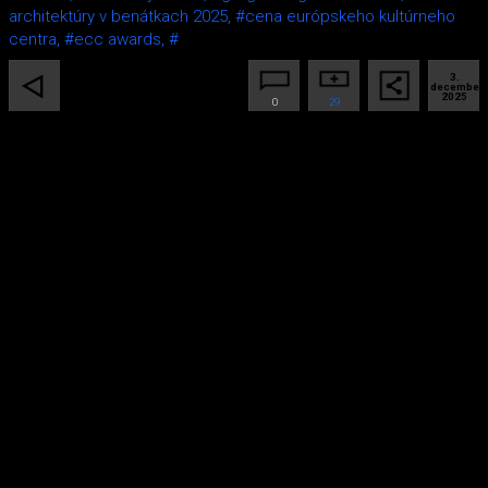
architektúry v benátkach 2025,
#cena európskeho kultúrneho
centra,
#ecc awards,
#
3.
december
2025
0
29