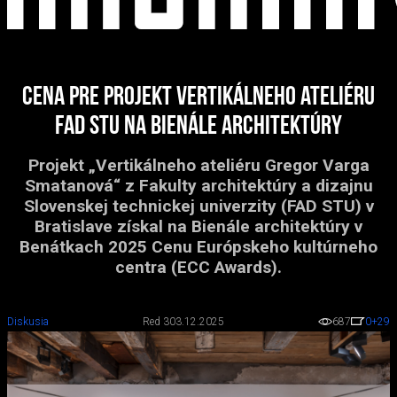
Cena pre projekt vertikálneho ateliéru
FAD STU na Bienále architektúry
Projekt „Vertikálneho ateliéru Gregor Varga
Smatanová“ z Fakulty architektúry a dizajnu
Slovenskej technickej univerzity (FAD STU) v
Bratislave získal na Bienále architektúry v
Benátkach 2025 Cenu Európskeho kultúrneho
centra (ECC Awards).
Diskusia
Red 3
03.12.2025
687
0
+29