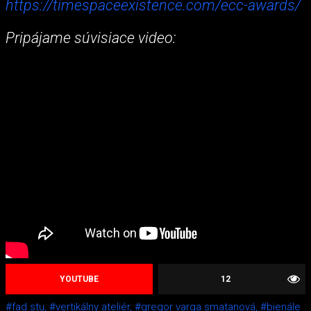
https://timespaceexistence.com/ecc-awards/
Pripájame súvisiace video:
YOUTUBE
12
#fad stu,
#vertikálny ateliér,
#gregor varga smatanová,
#bienále