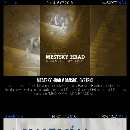
Diskusia
Red 4
16.07.2018
509
0
+3
-1
MESTSKÝ HRAD V BANSKEJ BYSTRICI
V minulých dňoch bola na mestskej radnici v Banskej Bystrici uvedená do
života nová kniha trojice autorov Jozef Ďuriančík, Jozef Frtús a Jozef Kreutz s
názvom "MESTSKÝ HRAD V BANSKEJ...
Kalendárium
Red 4
21.11.2016
243
0
+1
-0