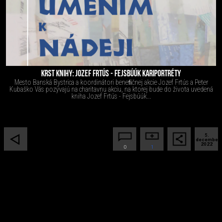
KRST KNIHY: JOZEF FRTÚS - FEJSBÚÚK KARIPORTRÉTY
Mesto Banská Bystrica a koordinátori beneﬁčnej akcie Jozef Frtús a Peter
Kubaško Vás pozývajú na charitavnu akciu, na ktorej bude do života uvedená
kniha Jozef Frtús - Fejsbúúk...
5.
december
2022
0
1