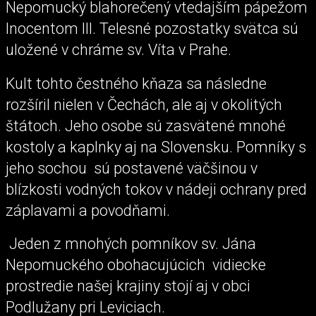
Nepomucký blahorečený vtedajším pápežom
Inocentom III. Telesné pozostatky svätca sú
uložené v chráme sv. Víta v Prahe.
Kult tohto čestného kňaza sa následne
rozšíril nielen v Čechách, ale aj v okolitých
štátoch. Jeho osobe sú zasvätené mnohé
kostoly a kaplnky aj na Slovensku. Pomníky s
jeho sochou sú postavené väčšinou v
blízkosti vodných tokov v nádeji ochrany pred
záplavami a povodňami.
Jeden z mnohých pomníkov sv. Jána
Nepomuckého obohacujúcich vidiecke
prostredie našej krajiny stojí aj v obci
Podlužany pri Leviciach.