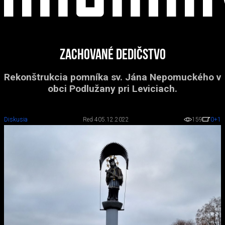
Zachované dedičstvo
Rekonštrukcia pomníka sv. Jána Nepomuckého v
obci Podlužany pri Leviciach.
Diskusia
Red 4
05.12.2022
159
0
+1