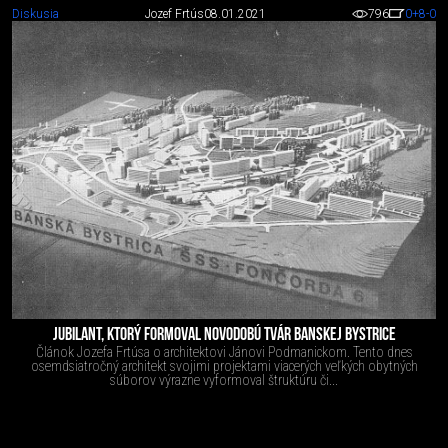
Diskusia
Jozef Frtús
08.01.2021
796
0
+8
-0
JUBILANT, KTORÝ FORMOVAL NOVODOBÚ TVÁR BANSKEJ BYSTRICE
Článok Jozefa Frtúsa o architektovi Jánovi Podmanickom. Tento dnes
osemdsiatročný architekt svojimi projektami viacerých veľkých obytných
súborov výrazne vyformoval štruktúru či...