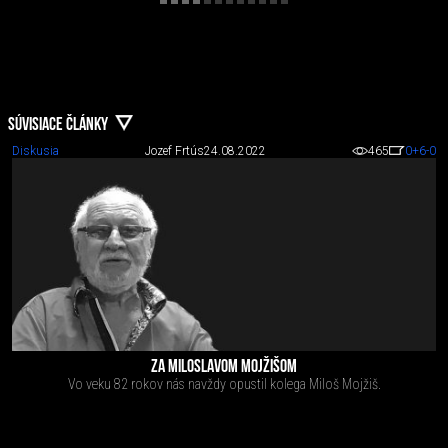
SÚVISIACE ČLÁNKY
Diskusia
Jozef Frtús
24.08.2022
465
0
+6
-0
ZA MILOSLAVOM MOJŽIŠOM
Vo veku 82 rokov nás navždy opustil kolega Miloš Mojžiš.