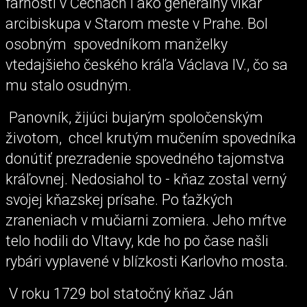
farností v Čechách i ako generálny vikár
arcibiskupa v Starom meste v Prahe. Bol
osobným spovedníkom manželky
vtedajšieho českého kráľa Václava IV., čo sa
mu stalo osudným.
Panovník, žijúci bujarým spoločenským
životom, chcel krutým mučením spovedníka
donútiť prezradenie spovedného tajomstva
kráľovnej. Nedosiahol to - kňaz zostal verný
svojej kňazskej prísahe. Po ťažkých
zraneniach v mučiarni zomiera. Jeho mŕtve
telo hodili do Vltavy, kde ho po čase našli
rybári vyplavené v blízkosti Karlovho mosta.
V roku 1729 bol statočný kňaz Ján