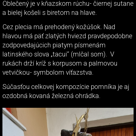
Oblečený je v kňazskom rúchu- čiernej sutane
a bielej košeli s biretom na hlave.
Cez plecia má prehodený kožúšok. Nad
hlavou má päť zlatých hviezd pravdepodobne
zodpovedajúcich piatym písmenám
latinského slova „tacui“ (mlčal som). V
rukách drží kríž s korpusom a palmovou
vetvičkou- symbolom víťazstva.
Súčasťou celkovej kompozície pomníka je aj
ozdobná kovaná železná ohrádka.