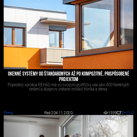
OKENNÉ SYSTÉMY OD ŠTANDARDNÝCH AŽ PO KOMPOZITNÉ, PRISPÔSOBENÉ
PROJEKTOM
Popredný výrobca REHAU má vo svojom portfóliu viac ako 400 farebných
riešení a dizajnov vrátane imitácií hliníka a dreva.
Firmy
Red 2
04.11.2020
1559
0
+11
-0