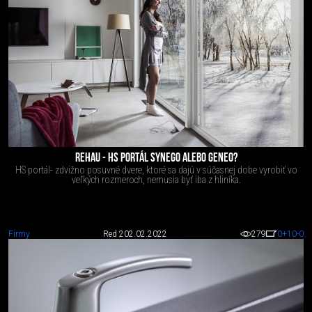
REHAU - HS PORTÁL SYNEGO ALEBO GENEO?
HS portál- zdvižno posuvné dvere, ktoré sa dajú v súčasnej dobe vyrobiť vo
veľkých rozmeroch, nemusia byť iba z hliníka.
Firmy
Red 2
02.02.2022
279
0
+10
-0