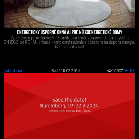
ENERGETICKY ÚSPORNÉ OKNÁ AJ PRE NÍZKOENERGETICKÉ DOMY
Výber okien je pri stavbe či rekonštrukcii kľúčovou investíciou a systém
SYNEGO od REHAU prináša komplexné riešenie s dôrazom na úsporu energie,
dizajn a funkčnosť.
Kalendárium
Red 2
15.02.2024
105
0
+15
-0