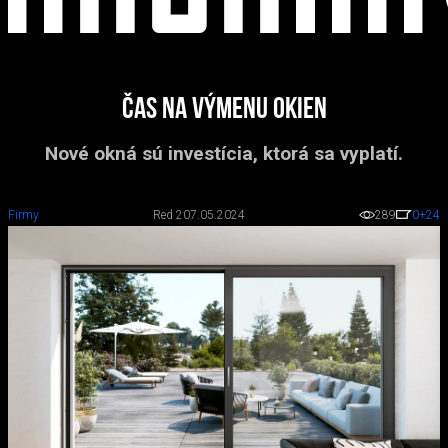
ČAS NA VÝMENU OKIEN
Nové okná sú investícia, ktorá sa vyplatí.
Firmy
Red 2
07.05.2024
289
0
+24