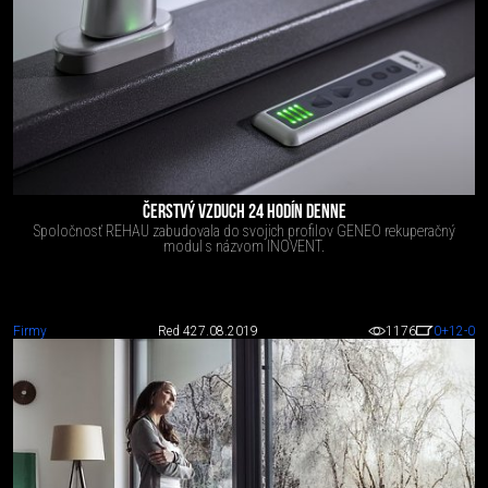
ČERSTVÝ VZDUCH 24 HODÍN DENNE
Spoločnosť REHAU zabudovala do svojich profilov GENEO rekuperačný
modul s názvom INOVENT.
Firmy
Red 4
27.08.2019
1176
0
+12
-0