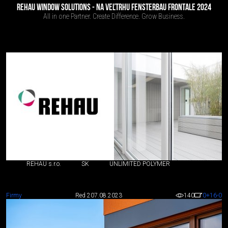
REHAU WINDOW SOLUTIONS - NA VEĽTRHU FENSTERBAU FRONTALE 2024
All in one Partner. Create Difference. Grow Business.
REHAU s.r.o.
SK
UNLIMITED POLYMER
Firmy
Red 2
07.08.2023
140
0
+16
-0