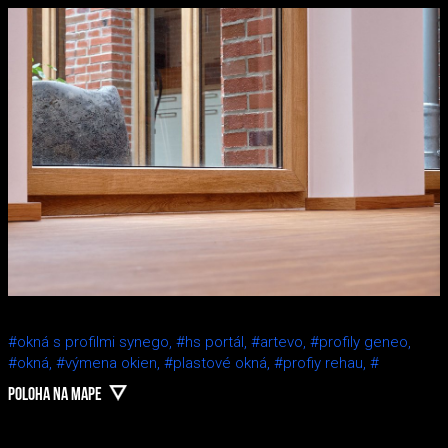
#okná s profilmi synego,
#hs portál,
#artevo,
#profily geneo,
#okná,
#výmena okien,
#plastové okná,
#profiy rehau,
#
POLOHA NA MAPE