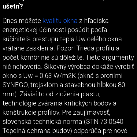
ušetrí?
Dnes môžete
kvalitu okna
z hľadiska
energetickej účinnosti posúdiť podľa
súčiniteľa prestupu tepla Uw celého okna
vrátane zasklenia. Pozor! Trieda profilu a
počet komôr nie sú dôležité. Tieto argumenty
nič nehovoria. Šikovný výrobca dokáže vyrobiť
okno s Uw = 0,63 W/m2K (okná s profilmi
SYNEGO, trojsklom a stavebnou hĺbkou 80
mm). Závisí to od zloženia plastu,
technológie zvárania kritických bodov a
konštrukcie profilov. Pre zaujímavosť,
slovenská technická norma (STN 73 0540
Tepelná ochrana budov) odporúča pre nové