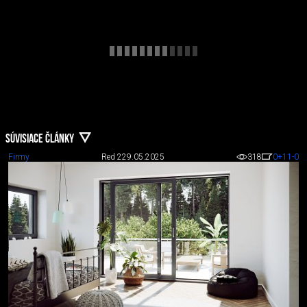
SÚVISIACE ČLÁNKY
Firmy
Red 2
29.05.2025
318
0
+11
-0