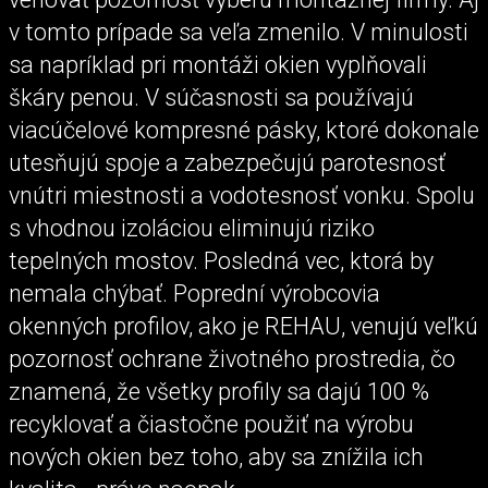
v tomto prípade sa veľa zmenilo. V minulosti
sa napríklad pri montáži okien vyplňovali
škáry penou. V súčasnosti sa používajú
viacúčelové kompresné pásky, ktoré dokonale
utesňujú spoje a zabezpečujú parotesnosť
vnútri miestnosti a vodotesnosť vonku. Spolu
s vhodnou izoláciou eliminujú riziko
tepelných mostov. Posledná vec, ktorá by
nemala chýbať. Poprední výrobcovia
okenných profilov, ako je REHAU, venujú veľkú
pozornosť ochrane životného prostredia, čo
znamená, že všetky profily sa dajú 100 %
recyklovať a čiastočne použiť na výrobu
nových okien bez toho, aby sa znížila ich