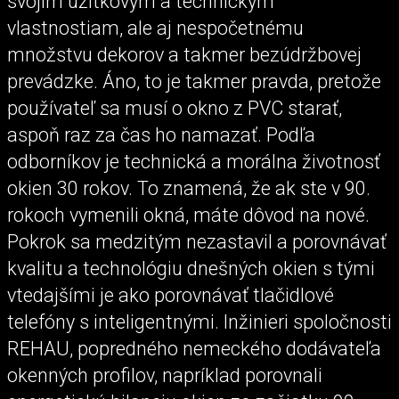
svojim úžitkovým a technickým
vlastnostiam, ale aj nespočetnému
množstvu dekorov a takmer bezúdržbovej
prevádzke. Áno, to je takmer pravda, pretože
používateľ sa musí o okno z PVC starať,
aspoň raz za čas ho namazať. Podľa
odborníkov je technická a morálna životnosť
okien 30 rokov. To znamená, že ak ste v 90.
rokoch vymenili okná, máte dôvod na nové.
Pokrok sa medzitým nezastavil a porovnávať
kvalitu a technológiu dnešných okien s tými
vtedajšími je ako porovnávať tlačidlové
telefóny s inteligentnými. Inžinieri spoločnosti
REHAU, popredného nemeckého dodávateľa
okenných profilov, napríklad porovnali