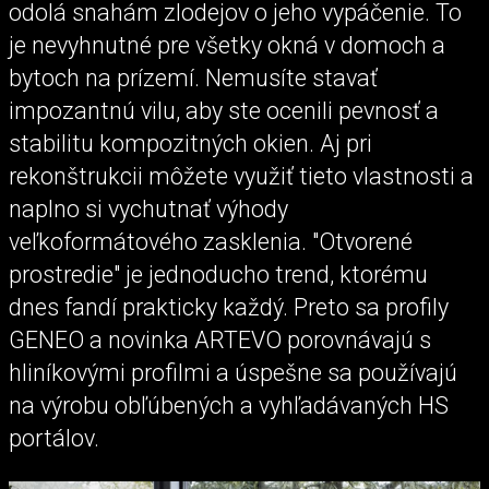
odolá snahám zlodejov o jeho vypáčenie. To
je nevyhnutné pre všetky okná v domoch a
bytoch na prízemí. Nemusíte stavať
impozantnú vilu, aby ste ocenili pevnosť a
stabilitu kompozitných okien. Aj pri
rekonštrukcii môžete využiť tieto vlastnosti a
naplno si vychutnať výhody
veľkoformátového zasklenia. "Otvorené
prostredie" je jednoducho trend, ktorému
dnes fandí prakticky každý. Preto sa profily
GENEO a novinka ARTEVO porovnávajú s
hliníkovými profilmi a úspešne sa používajú
na výrobu obľúbených a vyhľadávaných HS
portálov.