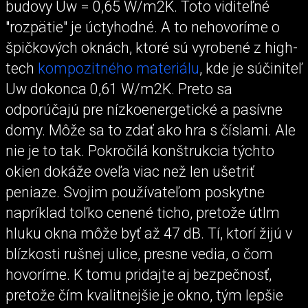
budovy Uw = 0,65 W/m2K. Toto viditeľné
"rozpätie" je úctyhodné. A to nehovoríme o
špičkových oknách, ktoré sú vyrobené z high-
tech
kompozitného materiálu
, kde je súčiniteľ
Uw dokonca 0,61 W/m2K. Preto sa
odporúčajú pre nízkoenergetické a pasívne
domy. Môže sa to zdať ako hra s číslami. Ale
nie je to tak. Pokročilá konštrukcia týchto
okien dokáže oveľa viac než len ušetriť
peniaze. Svojim používateľom poskytne
napríklad toľko cenené ticho, pretože útlm
hluku okna môže byť až 47 dB. Tí, ktorí žijú v
blízkosti rušnej ulice, presne vedia, o čom
hovoríme. K tomu pridajte aj bezpečnosť,
pretože čím kvalitnejšie je okno, tým lepšie