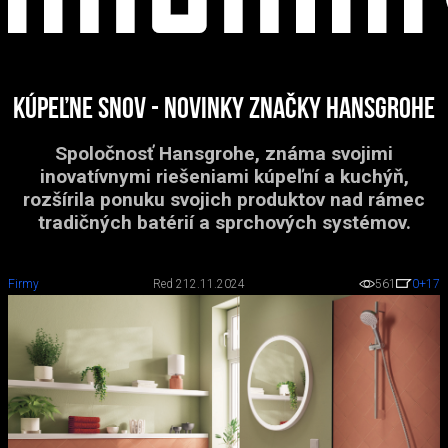
Kúpeľne snov - novinky značky hansgrohe
Spoločnosť Hansgrohe, známa svojimi
inovatívnymi riešeniami kúpeľní a kuchýň,
rozšírila ponuku svojich produktov nad rámec
tradičných batérií a sprchových systémov.
Firmy
Red 2
12.11.2024
561
0
+17