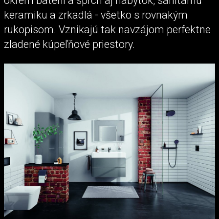
okrem batérií a spŕch aj nábytok, sanitárnu
keramiku a zrkadlá - všetko s rovnakým
rukopisom. Vznikajú tak navzájom perfektne
zladené kúpeľňové priestory.