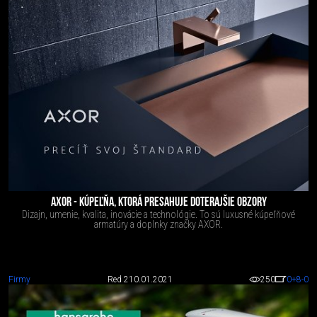
AXOR - KÚPEĽŇA, KTORÁ PRESAHUJE DOTERAJŠIE OBZORY
Dizajn, umenie, kvalita, inovácie a technológie. To sú luxusné kúpeľňové
armatúry a doplnky značky AXOR.
Firmy
Red 2
10.01.2021
250
0
+8
-0