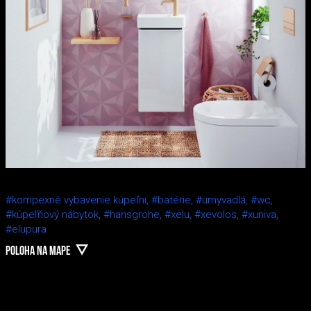
#kompexné vybavenie kúpeľni,
#batérie,
#umyvadlá,
#wc,
#kúpeľňový nábytok,
#hansgrohe,
#xelu,
#xevolos,
#xuniva,
#elupura
POLOHA NA MAPE