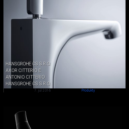
HANSGROHE CS S.R.O.
AXOR CITTERIO E
ANTONIO CITTERIO
HANSGROHE CS S.R.O.
7. júl 2016
Produkty