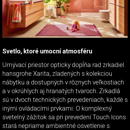
Svetlo, ktoré umocní atmosféru
Umývací priestor opticky dopĺňa rad zrkadiel
hansgrohe Xarita, zladených s kolekciou
nábytku a dostupných v rôznych veľkostiach
a v okrúhlych aj hranatých tvaroch. Zrkadlá
sú v dvoch technických prevedeniach, každé s
inými ovládacími prvkami. O komplexný
svetelný zážitok sa pri prevedení Touch Icons
stará nepriame ambientné osvetlenie s