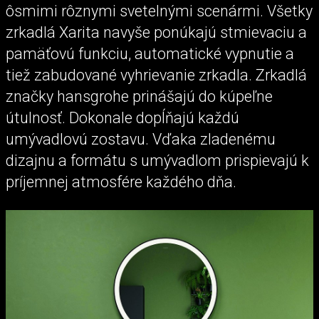
ôsmimi rôznymi svetelnými scenármi. Všetky
zrkadlá Xarita navyše ponúkajú stmievaciu a
pamäťovú funkciu, automatické vypnutie a
tiež zabudované vyhrievanie zrkadla. Zrkadlá
značky hansgrohe prinášajú do kúpeľne
útulnosť. Dokonale dopĺňajú každú
umývadlovú zostavu. Vďaka zladenému
dizajnu a formátu s umývadlom prispievajú k
príjemnej atmosfére každého dňa.