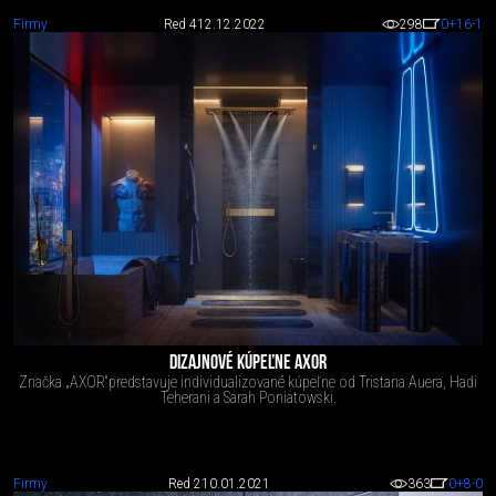
Firmy
Red 4
12.12.2022
298
0
+16
-1
DIZAJNOVÉ KÚPEĽNE AXOR
Značka „AXOR“predstavuje individualizované kúpeľne od Tristana Auera, Hadi
Teherani a Sarah Poniatowski.
Firmy
Red 2
10.01.2021
363
0
+8
-0