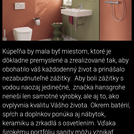
Kúpeľňa by mala byť miestom, ktoré je
dôkladne premyslené a zrealizované tak, aby
obohatilo váš každodenný život a prinášalo
nezabudnuteľné zážitky. Aby boli zážitky s
vodou naozaj jedinečné, značka hansgrohe
nerieši len samotné výrobky, ale aj to, ako
ovplyvnia kvalitu Vášho života. Okrem batérií,
spŕch a doplnkov ponúka aj nábytok,
keramiku a zrkadlá s osvetlením. Vďaka
širokému portfóliu sanity môžu vznikať