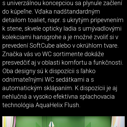
s univerzálnou koncepciou sa plynule začlení
do kúpeľne. Vďaka nadštandardným
detailom toaliet, napr. s ukrytým pripevnením
k stene, skvele opticky ladia s umývadlovými
kolekciami hansgrohe a je možné zvoliť si v
prevedení SoftCube alebo v okrúhlom tvare.
Značka vás vo WC sortimente dokáže
presvedčiť aj v oblasti komfortu a funkčnosti.
Oba designy sú k dispozícii s ľahko
odnímateľnými WC sedátkami a s
automatickým sklápaním. K dispozícii je aj
nehlučná a vysoko efektívna splachovacia
technológia AquaHelix Flush.