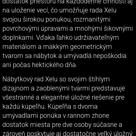
dostatok priestoru na každodenné činnosti aj
na uloženie vecí, čo umožňuje rada Xelu
svojou širokou ponukou, rozmanitými
povrchovými úpravami a mnohými šikovnými
doplnkami. Vďaka ľahko udržiavateľným
materiálom a mäkkým geometrickým
tvarom sa nábytok a umývadlá nepoškodia
ani počas hektického dňa.
Nábytkový rad Xelu so svojim štíhlym
dizajnom a zaoblenými tvarmi predstavuje
všestranné a elegantné úložné riešenie pre
každú kúpeľňu. Kúpeľňa s dvoma
umývadlami ponúka v rannom zhone
dostatok miesta pre dve osoby súčasne a
zároveň poskytuje aj dostatočne veľký úložný