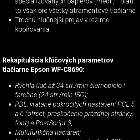
špecializovaných papierov (médií) - platí
to však pre všetky atramentové tlačiarne
Trochu hlučnejší prejav v režime
kopírovania
Rekapitulácia kľúčových parametrov
tlačiarne Epson WF-C8690:
Rýchla tlač až 34 str./min čiernobielo i
farebne (24 str./min ISO);
PDL, vrátane pokročilých nastavení PCL 5
a 6 (offset, preskočenie prázdnej stránky,
font) a PostScript 3;
Multifunkčná tlačiareň;