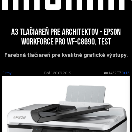
A3 tlačiareň pre architektov - Epson
WorkForce Pro WF-C8690, test
Farebná tlačiareň pre kvalitné grafické výstupy.
Firmy
Red 1
30.09.2019
1457
0
+15