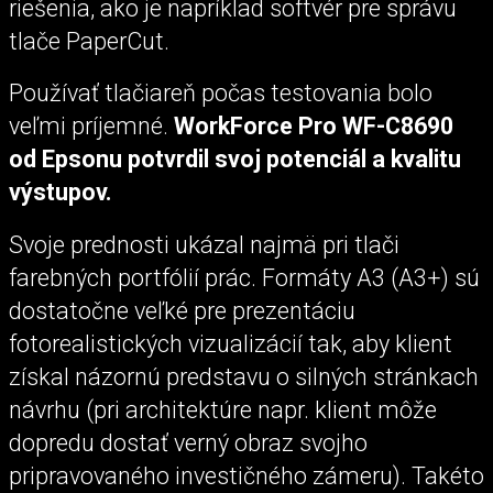
riešenia, ako je napríklad softvér pre správu
tlače PaperCut.
Používať tlačiareň počas testovania bolo
veľmi príjemné.
WorkForce Pro WF-C8690
od Epsonu potvrdil svoj potenciál a kvalitu
výstupov.
Svoje prednosti ukázal najmä pri tlači
farebných portfólií prác. Formáty A3 (A3+) sú
dostatočne veľké pre prezentáciu
fotorealistických vizualizácií tak, aby klient
získal názornú predstavu o silných stránkach
návrhu (pri architektúre napr. klient môže
dopredu dostať verný obraz svojho
pripravovaného investičného zámeru). Takéto