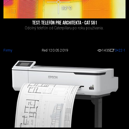
TEST: TELEFÓN PRE ARCHITEKTA - CAT S61
Odolný telefón od Caterpillaru po roku používania.
Firmy
Red 1
20.05.2019
1435
0
+22
-1