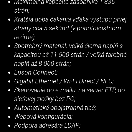
Maximálna kapacita zásobníka 1 835
strán;
Kratšia doba čakania vďaka výstupu prvej
strany cca 5 sekúnd (v pohotovostnom
režime);
Spotrebný materiál: veľká čierna náplň s
kapacitou až 11 500 strán / veľká farebná
náplň až 8 000 strán;
Epson Connect;
Gigabit Ethernet / Wi-Fi Direct / NFC;
Skenovanie do e-mailu, na server FTP, do
sieťovej zložky bez PC;
Automatická obojstranná tlač;
Webová konfigurácia;
Podpora adresára LDAP;