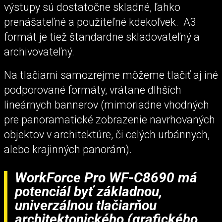
výstupy sú dostatočne skladné, ľahko
prenášateľné a použiteľné kdekoľvek. A3
formát je tiež štandardne skladovateľný a
archivovateľný.
Na tlačiarni samozrejme môžeme tlačiť aj iné
podporované formáty, vrátane dlhších
lineárnych bannerov (mimoriadne vhodných
pre panoramatické zobrazenie navrhovaných
objektov v architektúre, či celých urbánnych,
alebo krajinných panorám).
WorkForce Pro WF-C8690 má
potenciál byť základnou,
univerzálnou tlačiarňou
architektonického (grafického,