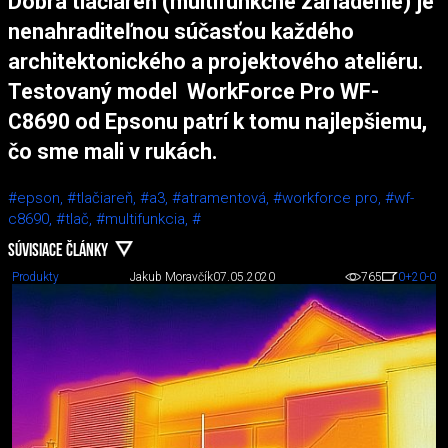
Dobrá tlačiareň (multifunkčné zariadenie) je
nenahraditeľnou súčasťou každého
architektonického a projektového ateliéru.
Testovaný model WorkForce Pro WF-
C8690 od Epsonu patrí k tomu najlepšiemu,
čo sme mali v rukách.
#epson,
#tlačiareň,
#a3,
#atramentová,
#workforce pro,
#wf-
c8690,
#tlač,
#multifunkcia,
#
SÚVISIACE ČLÁNKY
Produkty
Jakub Moravčík
07.05.2020
765
0
+20
-0