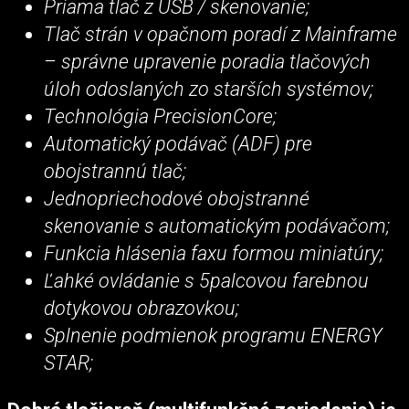
Priama tlač z USB / skenovanie;
Tlač strán v opačnom poradí z Mainframe
– správne upravenie poradia tlačových
úloh odoslaných zo starších systémov;
Technológia PrecisionCore;
Automatický podávač (ADF) pre
obojstrannú tlač;
Jednopriechodové obojstranné
skenovanie s automatickým podávačom;
Funkcia hlásenia faxu formou miniatúry;
Ľahké ovládanie s 5palcovou farebnou
dotykovou obrazovkou;
Splnenie podmienok programu ENERGY
STAR;