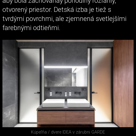
aby bola zachovanáý pohodlný rozľahlý,
otvorený priestor. Detská izba je tiež s
tvrdými povrchmi, ale zjemnená svetlejšími
farebnými odtieňmi.
Kúpeľňa / dvere IDEA v zárubni GARDE