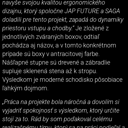
navyše svojou kvalitou ergonomického
dizajnu, ktorý spoločne JAP FUTURE a SAGA
doladili pre tento projekt, zapadá do dynamiky
priestoru vstupu a chodby.“
Je zložené z
jednotlivých zváraných boxov, odtiaľ
pochádza aj názov, a v tomto konkrétnom
prípade sú boxy v antracitovej farbe.
Nášľapné stupne sú drevené a zábradlie
supluje sklenená stena až k stropu.
Výsledkom je moderné schodisko pôsobiace
ľahkým dojmom.
„Práca na projekte bola náročná a dovolím si
vyjadriť spokojnosť s výsledkom, ktorý určite
stojí za to. Rád by som poďakoval celému
realizačnému tímu, ktorý sa na práci podieľal a