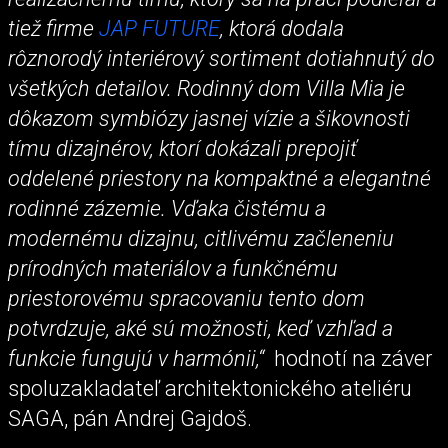
tiež firme
JAP FUTURE
, ktorá dodala
rôznorodý interiérový sortiment dotiahnutý do
všetkých detailov. Rodinný dom Villa Mia je
dôkazom symbiózy jasnej vízie a šikovnosti
tímu dizajnérov, ktorí dokázali prepojiť
oddelené priestory na kompaktné a elegantné
rodinné zázemie. Vďaka čistému a
modernému dizajnu, citlivému začleneniu
prírodných materiálov a funkčnému
priestorovému spracovaniu tento dom
potvrdzuje, aké sú možnosti, keď vzhľad a
funkcie fungujú v harmónii,“
hodnotí na záver
spoluzakladateľ architektonického ateliéru
SAGA, pán Andrej Gajdoš.