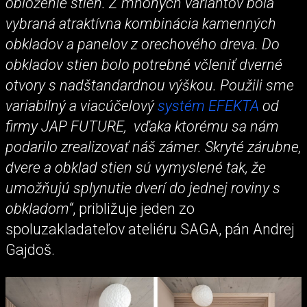
obloženie stien. Z mnohých variantov bola
vybraná atraktívna kombinácia kamenných
obkladov a panelov z orechového dreva. Do
obkladov stien bolo potrebné včleniť dverné
otvory s nadštandardnou výškou. Použili sme
variabilný a viacúčelový
systém EFEKTA
od
firmy JAP FUTURE, vďaka ktorému sa nám
podarilo zrealizovať náš zámer. Skryté zárubne,
dvere a obklad stien sú vymyslené tak, že
umožňujú splynutie dverí do jednej roviny s
obkladom“
, približuje jeden zo
spoluzakladateľov ateliéru SAGA, pán Andrej
Gajdoš.