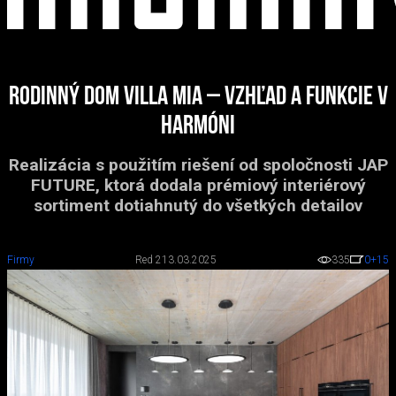
Rodinný dom Villa Mia – vzhľad a funkcie v
harmóni
Realizácia s použitím riešení od spoločnosti JAP
FUTURE, ktorá dodala prémiový interiérový
sortiment dotiahnutý do všetkých detailov
Firmy
Red 2
13.03.2025
335
0
+15