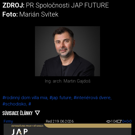
ZDROJ:
PR Spoločnosti JAP FUTURE
Foto:
Marián Svítek
Ing. arch. Martin Gajdoš
#rodinný dom villa mia,
#jap future,
#interiérová dvere,
#schodisko,
#
SÚVISIACE ČLÁNKY
Firmy
Red 2
19.06.2026
104
0
+0
-0