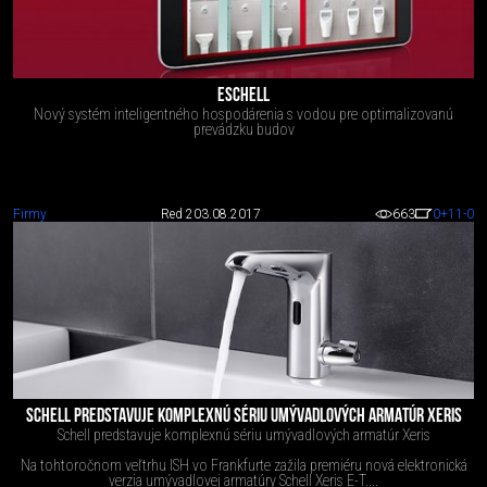
ESCHELL
Nový systém inteligentného hospodárenia s vodou pre optimalizovanú
prevádzku budov
Firmy
Red 2
03.08.2017
663
0
+11
-0
SCHELL PREDSTAVUJE KOMPLEXNÚ SÉRIU UMÝVADLOVÝCH ARMATÚR XERIS
Schell predstavuje komplexnú sériu umývadlových armatúr Xeris
Na tohtoročnom veľtrhu ISH vo Frankfurte zažila premiéru nová elektronická
verzia umývadlovej armatúry Schell Xeris E-T....