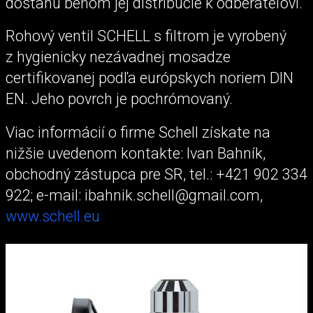
dostanú behom jej distribúcie k odberateľovi.
Rohový ventil SCHELL s filtrom je vyrobený
z hygienicky nezávadnej mosadze
certifikovanej podľa európskych noriem DIN
EN. Jeho povrch je pochrómovaný.
Viac informácií o firme Schell získate na
nižšie uvedenom kontakte: Ivan Bahník,
obchodný zástupca pre SR, tel.: +421 902 334
922; e-mail: ibahnik.schell@gmail.com,
www.schell.eu