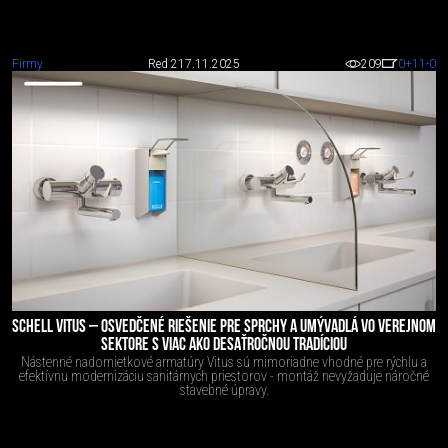
Firmy
Red 2
17.11.2025
209
0
+11
-0
SCHELL VITUS – OSVEDČENÉ RIEŠENIE PRE SPRCHY A UMÝVADLÁ VO VEREJNOM
SEKTORE S VIAC AKO DESAŤROČNOU TRADÍCIOU
Nástenné nadomietkové armatúry Vitus sú mimoriadne vhodné pre rýchlu a
efektívnu modernizáciu sanitárnych priestorov - montáž nevyžaduje náročné
stavebné úpravy.