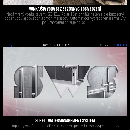
VONKAJŠIA VODA BEZ SEZÓNNYCH OBMEDZENÍ
Nezámrzný vonkajší ventil SCHELL Polar II Set prináša riešenie pre bezpečný
odber vody aj počas chladných mesiacov. Automatické vyprázdnenie armatúry
po uzatvorení znižuje riziko...
Firmy
Red 2
17.11.2025
221
0
+10
-0
SCHELL WATERMANAGEMENT SYSTEM
Digitálny systém hospodárenia s vodou pre technicky vyspelé budovy