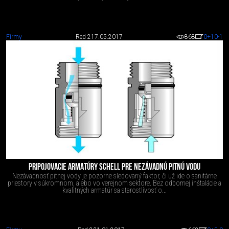
Firmy
Red 2
17.05.2017
868
0
+10
-1
PRIPOJOVACIE ARMATÚRY SCHELL PRE NEZÁVADNÚ PITNÚ VODU
Nezávadnosť pitnej vody je pozorne sledovaný faktor, či už ide o sanitárne
priestory v súkromnom, alebo vo verejnom sektore. Bez odbornej inštalácie a
kvalitných armatúr sa starostlivosť o...