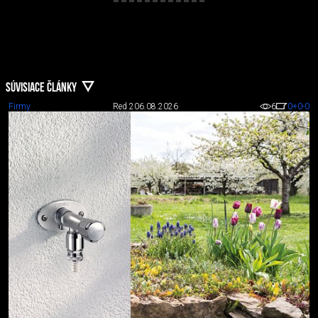
SÚVISIACE ČLÁNKY
Firmy
Red 2
06.08.2026
6
0
+0
-0