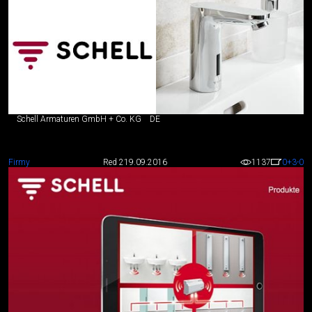
Schell Armaturen GmbH + Co. KG
DE
Firmy
Red 2
19.09.2016
1137
0
+3
-0