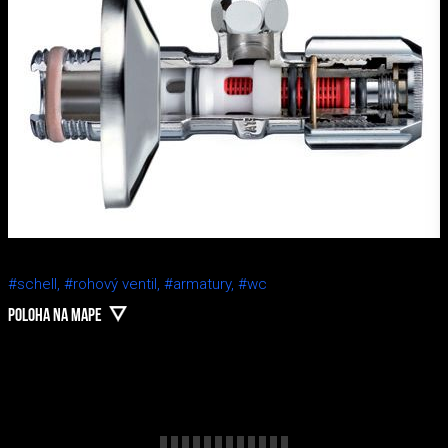
#schell,
#rohový ventil,
#armatury,
#wc
POLOHA NA MAPE