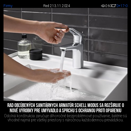
Firmy
Red 2
13.11.2024
260
0
+17
-0
RAD OBĽÚBENÝCH SANITÁRNYCH ARMATÚR SCHELL MODUS SA ROZŠIRUJE O
NOVÉ VÝROBKY PRE UMÝVADLO A SPRCHU S OCHRANOU PROTI OPARENIU
Odolná konštrukcia zaručuje dlhoročné bezproblémové používanie, batérie sú
vhodné najmä pre všetky priestory s náročnou každodennou prevádzkou.