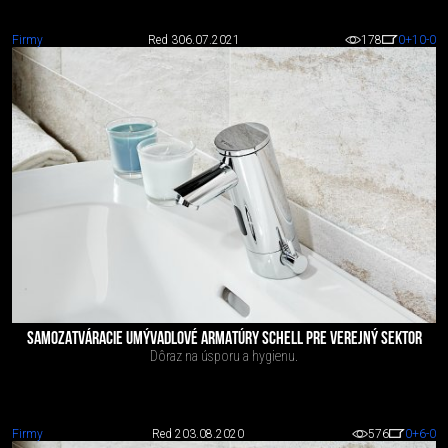
Firmy
Red 3
06.07.2021
178
0
+10
-0
SAMOZATVÁRACIE UMÝVADLOVÉ ARMATÚRY SCHELL PRE VEREJNÝ SEKTOR
Dôraz na úsporu a hygienu.
Firmy
Red 2
03.08.2020
576
0
+6
-0