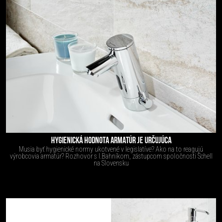
HYGIENICKÁ HODNOTA ARMATÚR JE URČUJÚCA
Musia byť hygienické normy ukotvené v legislatíve? Ako na to reagujú
výrobcovia armatúr? Rozhovor s I.Bahníkom, zástupcom spoločnosti Schell
na Slovensku