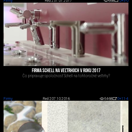
Firmy
Red 2
31.01.2017
668
0
+5
-0
FIRMA SCHELL NA VEĽTRHOCH V ROKU 2017
Čo pripravuje spoločnosť Schell na tohtoročné veľtrhy?
Firmy
Red 2
07.10.2016
5468
0
+11
-4