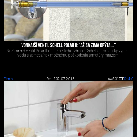
VONKAJŠÍ VENTIL SCHELL POLAR II: "AŽ SA ZIMA OPÝTA ..."
Nezámrzný ventil Polar II od nemeckého výrobcu Schell automaticky vypustí
vodu a zamedzí tak možnému poškodeniu armatúry mrazom.
Firmy
Red 2
02.07.2015
801
0
+4
-0