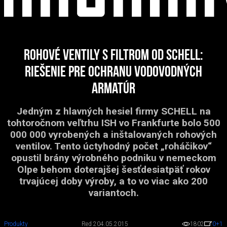
Rohové ventily s filtrom od SCHELL:
Riešenie pre ochranu vodovodných
armatúr
Jedným z hlavných hesiel firmy SCHELL na
tohtoročnom veľtrhu ISH vo Frankfurte bolo 500
000 000 vyrobených a inštalovaných rohových
ventilov. Tento úctyhodný počet „roháčikov“
opustil brány výrobného podniku v nemeckom
Olpe behom doterajšej šesťdesiatpäť rokov
trvajúcej doby výroby, a to vo viac ako 200
variantoch.
Produkty
Red 2
04.05.2015
1802
0
+1