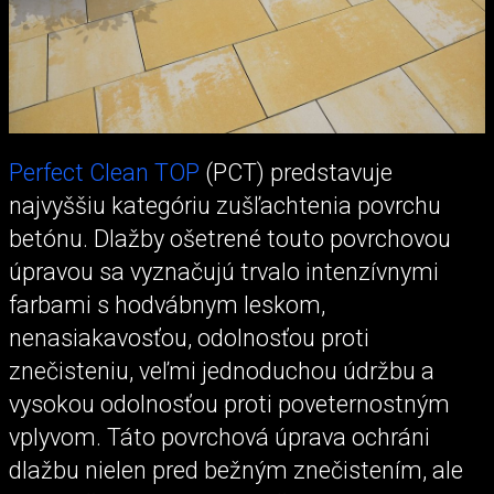
Perfect Clean TOP
(PCT) predstavuje
najvyššiu kategóriu zušľachtenia povrchu
betónu. Dlažby ošetrené touto povrchovou
úpravou sa vyznačujú trvalo intenzívnymi
farbami s hodvábnym leskom,
nenasiakavosťou, odolnosťou proti
znečisteniu, veľmi jednoduchou údržbu a
vysokou odolnosťou proti poveternostným
vplyvom. Táto povrchová úprava ochráni
dlažbu nielen pred bežným znečistením, ale