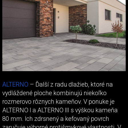
ALTERNO
– Ďalší z radu dlažieb, ktoré na
vydláždené ploche kombinujú niekoľko
rozmerovo rôznych kameňov. V ponuke je
ALTERNO I a ALTERNO III s výškou kameňa
80 mm. Ich zdrsnený a kefovaný povrch
zaručuje výborné protišmykové vlastnosti. V