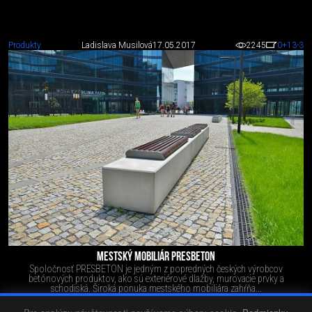
Produkty
Ladislava Musilová
17.05.2017
2245
0
+13
-3
MESTSKÝ MOBILIÁR PRESBETON
Spoločnosť PRESBETON je jedným z popredných českých výrobcov
betónových produktov, ako sú exteriérové dlažby, murovacie prvky a
schodiská. Široká ponuka mestského mobiliára zahŕňa...