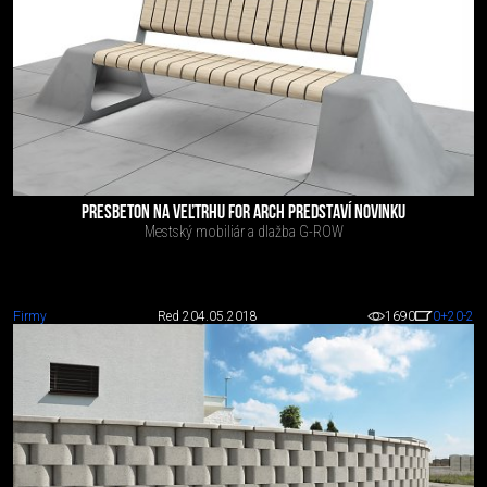
PRESBETON NA VEĽTRHU FOR ARCH PREDSTAVÍ NOVINKU
Mestský mobiliár a dlažba G-ROW
Firmy
Red 2
04.05.2018
1690
0
+20
-2