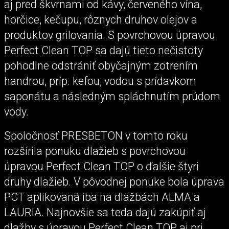
aj pred škvrnami od kávy, červeného vína,
horčice, kečupu, rôznych druhov olejov a
produktov grilovania. S povrchovou úpravou
Perfect Clean TOP sa dajú tieto nečistoty
pohodlne odstrániť obyčajným zotrením
handrou, príp. kefou, vodou s prídavkom
saponátu a následným spláchnutím prúdom
vody.
Spoločnosť PRESBETON v tomto roku
rozšírila ponuku dlažieb s povrchovou
úpravou Perfect Clean TOP o ďalšie štyri
druhy dlažieb. V pôvodnej ponuke bola úprava
PCT aplikovaná iba na dlažbách ALMA a
LAURIA. Najnovšie sa teda dajú zakúpiť aj
dlažby s úpravou Perfect Clean TOP aj pri