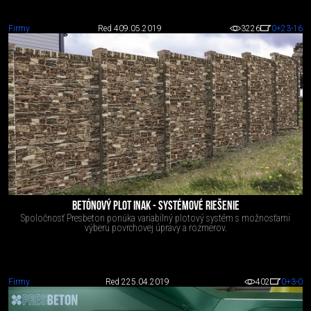
Firmy
Red 4
09.05.2019
3226
0
+23
-16
BETÓNOVÝ PLOT INAK - SYSTÉMOVÉ RIEŠENIE
Spoločnosť Presbeton ponúka variabilný plotový systém s možnosťami
výberu povrchovej úpravy a rozmerov.
Firmy
Red 2
25.04.2019
402
0
+3
-0