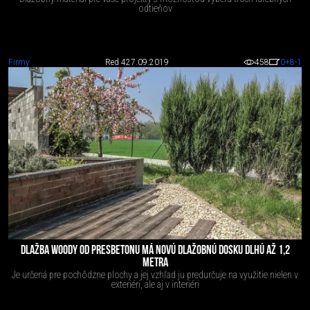
odtieňov
Firmy
Red 4
27.09.2019
458
0
+8
-1
DLAŽBA WOODY OD PRESBETONU MÁ NOVÚ DLAŽOBNÚ DOSKU DLHÚ AŽ 1,2
METRA
Je určená pre pochôdzne plochy a jej vzhľad ju predurčuje na využitie nielen v
exteriéri, ale aj v interiéri