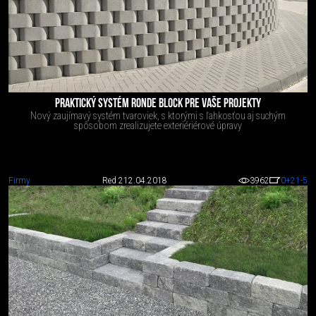
PRAKTICKÝ SYSTÉM RONDE BLOCK PRE VAŠE PROJEKTY
Nový zaujímavý systém tvaroviek, s ktorými s ľahkosťou aj suchým
spôsobom zrealizujete exteriériérové úpravy
Firmy
Red 2
12.04.2018
3962
0
+21
-5