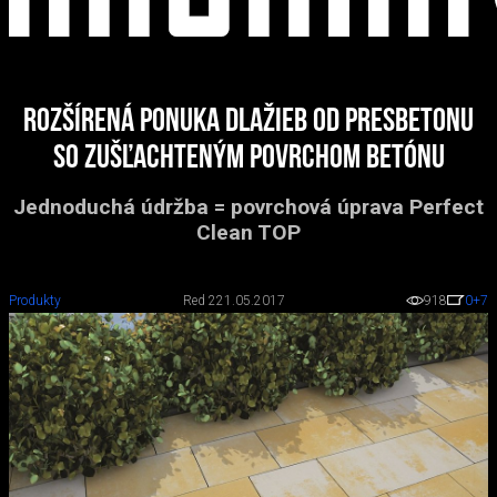
Rozšírená ponuka dlažieb od Presbetonu
so zušľachteným povrchom betónu
Jednoduchá údržba = povrchová úprava Perfect
Clean TOP
Produkty
Red 2
21.05.2017
918
0
+7