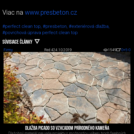
Viac na
www.presbeton.cz
#perfect clean top,
#presbeton,
#exteriérová dlažba,
#povrchová úprava perfect clean top
SÚVISIACE ČLÁNKY
Firmy
Red 4
24.10.2019
1549
0
+5
-0
DLAŽBA PICADO SO VZHĽADOM PRÍRODNÉHO KAMEŇA
Dlažobný materiál pre vaše projekty s možnosťou výberu troch farebných