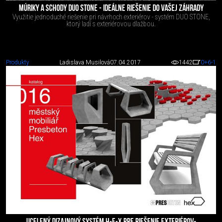
MÚRIKY A SCHODY DUO STONE - IDEÁLNE RIEŠENIE DO VAŠEJ ZÁHRADY
Využitie jednoduché riešenie pri návrhoch exteriérov - systém DUO STONE,
ktorý ladí s exteriérovou dlažbou.
Produkty
Ladislava Musilová
07.04.2017
1442
0
+6
-1