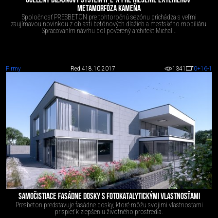
UCELENÝ DIZAJNOVÝ SYSTÉM H-E-X PRE RIEŠENIE EXTERIÉROV-
METAMORFÓZA KAMEŇA
Spoločnosť PRESBETON pre tohtoročnú sezónu prichádza s veľmi
zaujímavou novinkou z oblasti betónových dlažieb a mestského mobiliáru.
Spracovaním návrhu bol poverený architekt Michal...
Firmy
Red 4
18.10.2017
1341
0
+16
-1
SAMOČISTIACE FASÁDNE DOSKY S FOTOKATALYTICKÝMI VLASTNOSŤAMI
Presbeton predstavuje fasádne dosky, ktoré môžu svojimi vlastnosťami
prispieť k zlepšeniu životného prostredia.