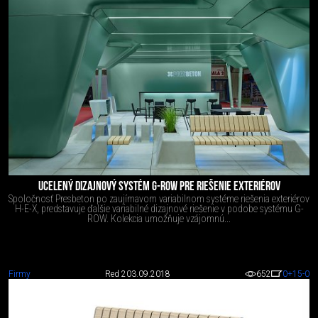
UCELENÝ DIZAJNOVÝ SYSTÉM G-ROW PRE RIEŠENIE EXTERIÉROV
Spoločnosť Presbeton po zaujímavom variabilnom systéme riešenia exteriérov
H-E-X, predstavuje ďalšie variabilné dizajnové riešenie v podobe systému G-
ROW. Kolekcia umožňuje vzájomnú...
Firmy
Red 2
03.09.2018
652
0
+15
-0