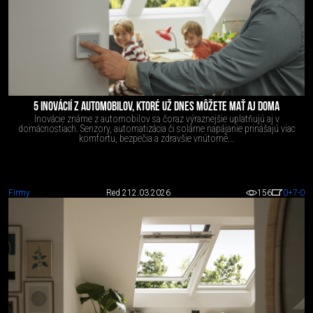
5 INOVÁCIÍ Z AUTOMOBILOV, KTORÉ UŽ DNES MÔŽETE MAŤ AJ DOMA
Inovácie známe z automobilov sa čoraz výraznejšie uplatňujú aj v
domácnostiach. Senzory, automatizácia či solárne napájanie prinášajú viac
komfortu, bezpečia a zdravšie vnútorné...
Firmy
Red 2
12.03.2026
156
0
+7
-0