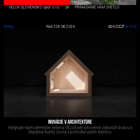
VELUX SLOVENSKO spol. s r.o.
SK
PRINÁŠAME VÁM SVETLO
Firmy
Red 2
28.08.2024
432
0
+15
-0
INOVÁCIE V ARCHITEKTÚRE
Integrujte najmodernejšie riešenia VELUX pre vytvorenie zdravších budov a
zlepšenie kvality života a pohodlia vašich klientov.