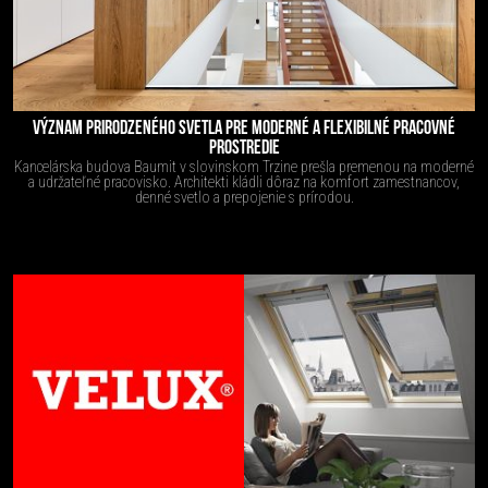
VÝZNAM PRIRODZENÉHO SVETLA PRE MODERNÉ A FLEXIBILNÉ PRACOVNÉ
PROSTREDIE
Kancelárska budova Baumit v slovinskom Trzine prešla premenou na moderné
a udržateľné pracovisko. Architekti kládli dôraz na komfort zamestnancov,
denné svetlo a prepojenie s prírodou.