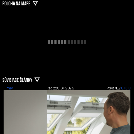
POLOHA NA MAPE
SÚVISIACE ČLÁNKY
Firmy
Red 2
28.04.2026
87
0
+5
-0