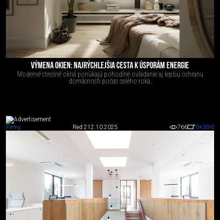
VÝMENA OKIEN: NAJRÝCHLEJŠIA CESTA K ÚSPORÁM ENERGIE
Moderné strešné okná ponúkajú pohodlné ovládanie aj lepšiu ochranu
domácnosti počas celého roka.
Firmy
Red 2
12.10.2025
766
0
+30
-0