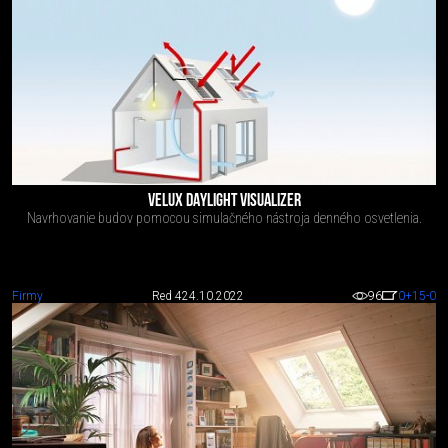
VELUX DAYLIGHT VISUALIZER
Navrhovanie budov pomocou simulačného nástroja denného osvetlenia.
Firmy
Red 4
24.10.2022
96
0
+15
-0