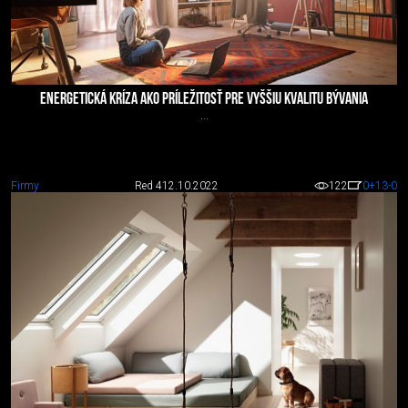
ENERGETICKÁ KRÍZA AKO PRÍLEŽITOSŤ PRE VYŠŠIU KVALITU BÝVANIA
...
Firmy
Red 4
12.10.2022
122
0
+13
-0