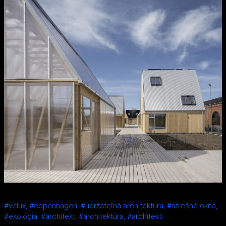
#velux,
#copenhagen,
#udržateľná architektúra,
#strešné okná,
#ekológia,
#architekt,
#architektúra,
#architekti