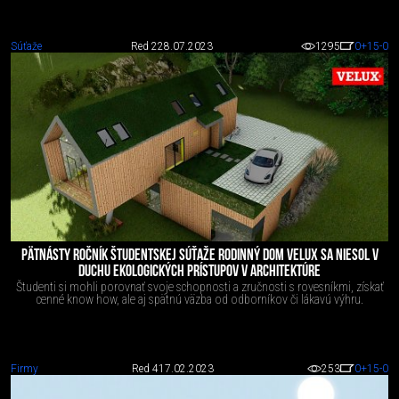
Súťaže
Red 2
28.07.2023
1295
0
+15
-0
PÄTNÁSTY ROČNÍK ŠTUDENTSKEJ SÚŤAŽE RODINNÝ DOM VELUX SA NIESOL V
DUCHU EKOLOGICKÝCH PRÍSTUPOV V ARCHITEKTÚRE
Študenti si mohli porovnať svoje schopnosti a zručnosti s rovesníkmi, získať
cenné know how, ale aj spätnú väzba od odborníkov či lákavú výhru.
Firmy
Red 4
17.02.2023
253
0
+15
-0