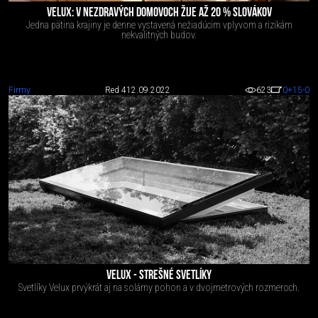
VELUX: V NEZDRAVÝCH DOMOVOCH ŽIJE AŽ 20 % SLOVÁKOV
Jedna pätina krajiny je denne vystavená nežiadúcim vplyvom a rizikám
nekvalitných budov.
Firmy
Red 4
12.09.2022
623
0
+15
-0
VELUX - STREŠNÉ SVETLÍKY
Svetlíky Velux prvýkrát aj na solárny pohon a v dvojmetrových rozmeroch.