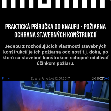
Praktická príručka od Knaufu - Požiarna
ochrana stavebných konštrukcií
Jednou z rozhodujúcich vlastností stavebných
konštrukcií je ich požiarna odolnosť t.j. doba, po
ktorú sú stavebné konštrukcie schopné odolávať
účinkom požiaru.
Firmy
Zuzana Farkašová
12.09.2017
939
0
+6