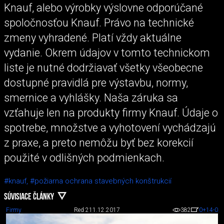
Knauf, alebo výrobky výslovne odporúčané
spoločnosťou Knauf. Právo na technické
zmeny vyhradené. Platí vždy aktuálne
vydanie. Okrem údajov v tomto technickom
liste je nutné dodržiavať všetky všeobecne
dostupné pravidlá pre výstavbu, normy,
smernice a vyhlášky. Naša záruka sa
vzťahuje len na produkty firmy Knauf. Údaje o
spotrebe, množstve a vyhotovení vychádzajú
z praxe, a preto nemôžu byť bez korekcií
použité v odlišných podmienkach.
#knauf,
#požiarna ochrana stavebných konštrukcií
SÚVISIACE ČLÁNKY
Firmy
Red 2
11.12.2017
382
0
+14
-0