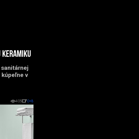
u keramiku
 sanitárnej
 kúpeľne v
405
0
+8