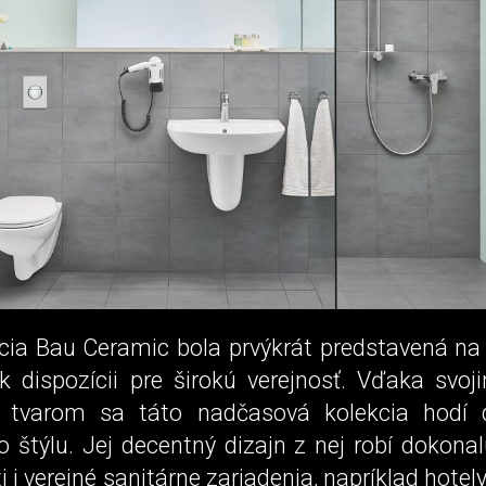
cia Bau Ceramic bola prvýkrát predstavená na 
 k dispozícii pre širokú verejnosť. Vďaka svo
 tvarom sa táto nadčasová kolekcia hodí 
 štýlu. Jej decentný dizajn z nej robí dokona
i verejné sanitárne zariadenia, napríklad hotely.