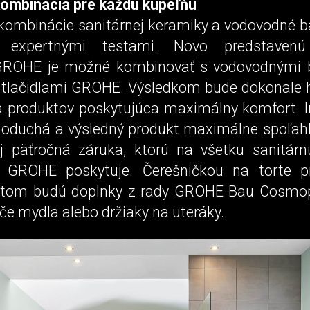
ombinácia pre každú kúpeľňu
kombinácie sanitárnej keramiky a vodovodné ba
 expertnými testami. Novo predstavenú
GROHE je možné kombinovať s vodovodnými b
 tlačidlami GROHE. Výsledkom bude dokonale
 produktov poskytujúca maximálny komfort. In
noduchá a výsledný produkt maximálne spoľahl
aj päťročná záruka, ktorú na všetku sanitár
ť GROHE poskytuje. Čerešničkou na torte pr
otom budú doplnky z rady GROHE Bau Cosmop
e mydla alebo držiaky na uteráky.