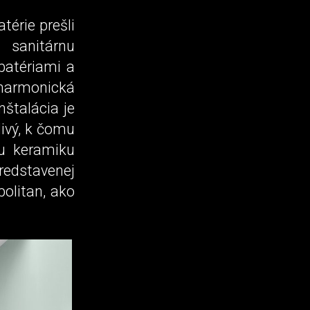
térie prešli
 sanitárnu
atériami a
 harmonická
štalácia je
ivý, k čomu
nu keramiku
edstavenej
olitan, ako