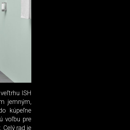
veľtrhu ISH
jim jemným,
do kúpeľne
lú voľbu pre
 Celý rad je