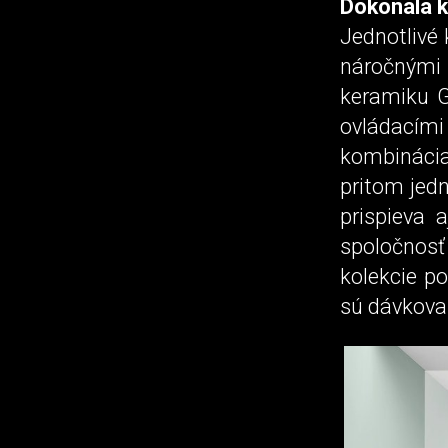
Dokonalá k
Jednotlivé 
náročnými
keramiku 
ovládacími
kombinácia
pritom jed
prispieva 
spoločnos
kolekcie p
sú dávkovač