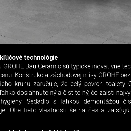
 kľúčové technológie
iu GROHE Bau Ceramic sú typické inovatívne tec
 cenu. Konštrukcia záchodovej misy GROHE bez
ieho kruhu zaručuje, že celý povrch toalet
ľahko dosiahnuteľný a čistiteľný, čo zaistí naj
 hygieny. Sedadlo s ľahkou demontážou čist
je. Obe tieto vlastnosti šetria čas a zaisťuj