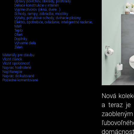
Úpravy povrchov, obklady, podhľady
Deliace konštrukcie v interiéri
Výplne otvorov (okná, dvere...)
Schody, rampy, zábradlia, mostíky
Výťahy, pohyblivé schody, dvihacie plošiny
Elektro, spotrebiče, ovládanie, inteligentné riadenie,
MaR
Teplo
Oheň
Doplnky
Výtvarné diela
Zeleň
Materiály pre stavbu
Vložiť článok
Vložiť spoločnosť
Najviac hodnotené
Najčítanejšie
Najviac diskutované
Posledné komentované
Nová kolek
a teraz je
zaobleným
ľubovoľného
domácnosti 