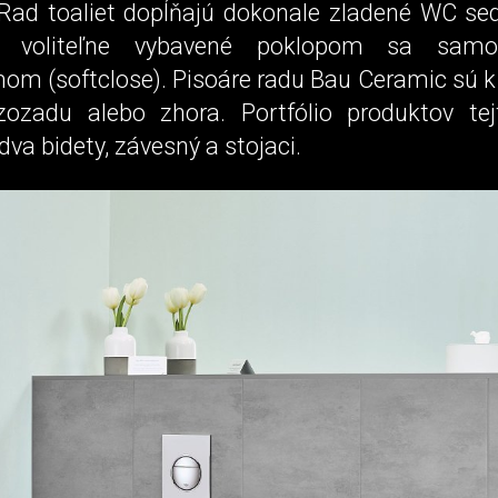
ad toaliet dopĺňajú dokonale zladené WC sed
 voliteľne vybavené poklopom sa samoz
m (softclose). Pisoáre radu Bau Ceramic sú k d
ozadu alebo zhora. Portfólio produktov tej
dva bidety, závesný a stojaci.