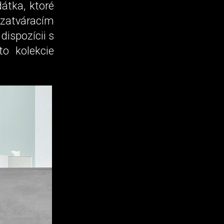
átka, ktoré
atváracím
ispozícii s
to kolekcie