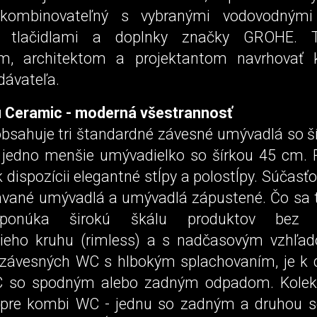
 kombinovateľný s vybranými vodovodnými 
mi tlačidlami a doplnky značky GROHE. 
rom, architektom a projektantom navrhovať 
dávateľa.
 Ceramic - moderná všestrannosť
obsahuje tri štandardné závesné umývadlá so ší
jedno menšie umývadielko so šírkou 45 cm. P
 dispozícii elegantné stĺpy a polostĺpy. Súčasťo
tavané umývadlá a umývadlá zápustené. Čo sa tý
 ponúka širokú škálu produktov bez o
cieho kruhu (rimless) a s nadčasovým vzhľa
 závesných WC s hlbokým splachovaním, je k di
C so spodným alebo zadným odpadom. Kolek
 pre kombi WC - jednu so zadným a druhou 