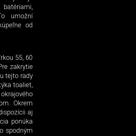
batériami,
To umožní
kúpeľne od
rkou 55, 60
re zakrytie
u tejto rady
ka toaliet,
krajového
dom. Okrem
spozícii aj
cia ponúka
so spodným