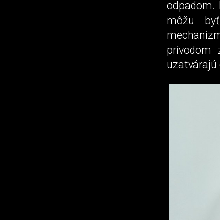
odpadom. R
môžu byť
mechanizmo
prívodom z
uzatvárajú 