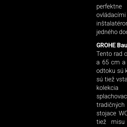
perfektne
ovládací
inštalaté
jedného do
GROHE Bau
Tento rad 
a 65 cm a 
odtoku sú k
sú tiež vs
kolekcia
splachova
tradičných
stojace W
tiež misu