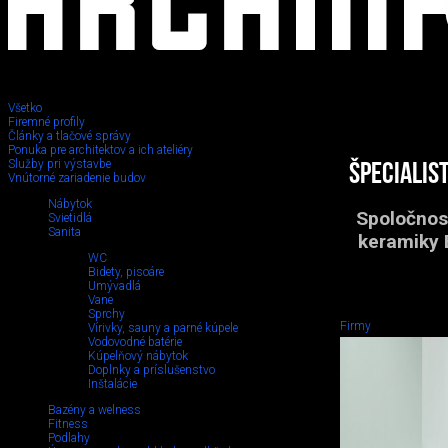
Všetko
Firemné profily
Články a tlačové správy
Ponuka pre architektov a ich ateliéry
Služby pri výstavbe
Špecialis
Vnútorné zariadenie budov
Nábytok
Spoločnosť
Svietidlá
Sanita
keramiky 
WC
Bidety, pisoáre
Umývadlá
Vane
Sprchy
Firmy
Vírivky, sauny a parné kúpele
Vodovodné batérie
Kúpelňový nábytok
Doplnky a príslušenstvo
Inštalácie
Bazény a welness
Fitness
Podlahy