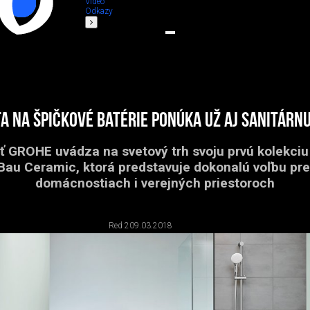
Video
Odkazy
ta na špičkové batérie ponúka už aj sanitárn
 GROHE uvádza na svetový trh svoju prvú kolekciu
Bau Ceramic, ktorá predstavuje dokonalú voľbu pre
domácnostiach i verejných priestoroch
Red 2
09.03.2018