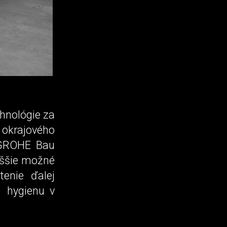
hnológie za
 okrajového
y GROHE Bau
vyššie možné
enie ďalej
ú hygienu v