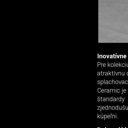
Inovatívne
Pre kolekc
atraktívnu
splachovac
Ceramic je 
štandardy
zjednodušu
kúpeľni.