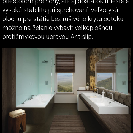
priestorom pre nohy, ale aj dostatok miesta a
vysokú stabilitu pri sprchovaní. Veľkorysú
plochu pre státie bez rušivého krytu odtoku
možno na želanie vybaviť veľkoplošnou
protišmykovou úpravou Antislip.