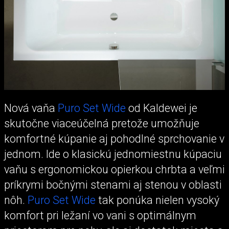
Nová vaňa
Puro Set Wide
od Kaldewei je
skutočne viaceúčelná pretože umožňuje
komfortné kúpanie aj pohodlné sprchovanie v
jednom. Ide o klasickú jednomiestnu kúpaciu
vaňu s ergonomickou opierkou chrbta a veľmi
príkrymi bočnými stenami aj stenou v oblasti
nôh.
Puro Set Wide
tak ponúka nielen vysoký
komfort pri ležaní vo vani s optimálnym