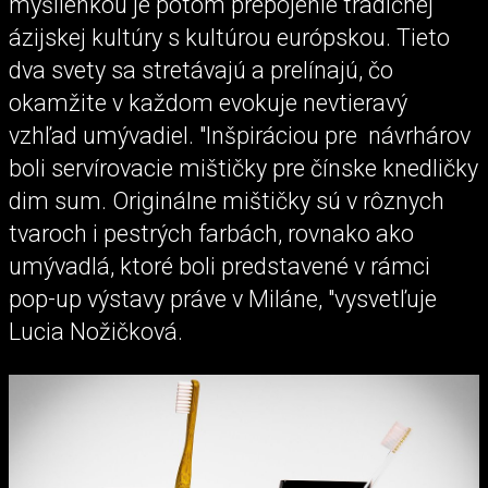
myšlienkou je potom prepojenie tradičnej
ázijskej kultúry s kultúrou európskou. Tieto
dva svety sa stretávajú a prelínajú, čo
okamžite v každom evokuje nevtieravý
vzhľad umývadiel. "Inšpiráciou pre návrhárov
boli servírovacie mištičky pre čínske knedličky
dim sum. Originálne mištičky sú v rôznych
tvaroch i pestrých farbách, rovnako ako
umývadlá, ktoré boli predstavené v rámci
pop-up výstavy práve v Miláne, "vysvetľuje
Lucia Nožičková.