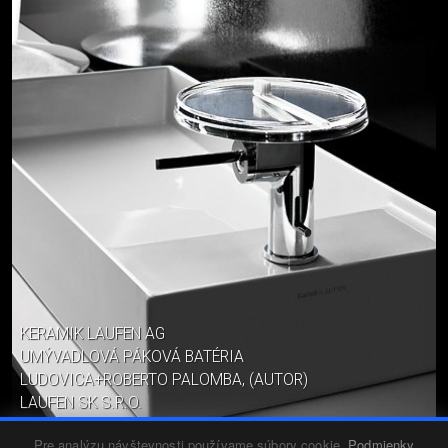
KERAMIK LAUFEN AG
UMÝVADLOVÁ PÁKOVÁ BATÉRIA
LUDOVICA+ROBERTO PALOMBA, (AUTOR)
LAUFEN SK S.R.O.
26. september 2015
Produkty
Pre analýzu návštevnosti používame súbory cookie.
Podmienky