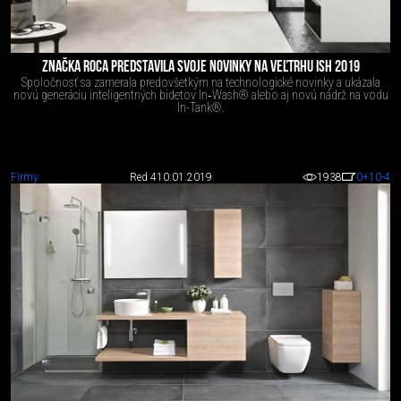
ZNAČKA ROCA PREDSTAVILA SVOJE NOVINKY NA VEĽTRHU ISH 2019
Spoločnosť sa zamerala predovšetkým na technologické novinky a ukázala
novú generáciu inteligentných bidetov In‑Wash® alebo aj novú nádrž na vodu
In-Tank®.
Firmy
Red 4
10.01.2019
1938
0
+10
-4