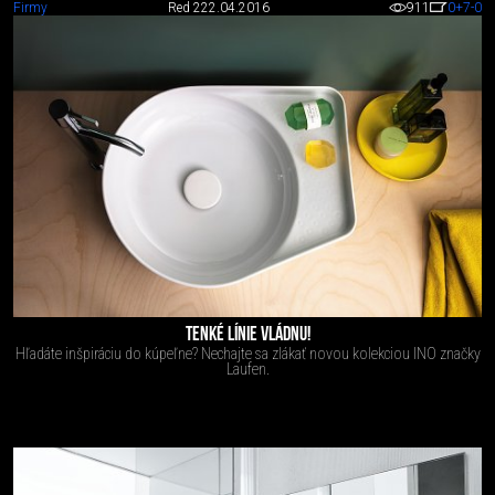
Firmy
Red 2
22.04.2016
911
0
+7
-0
TENKÉ LÍNIE VLÁDNU!
Hľadáte inšpiráciu do kúpeľne? Nechajte sa zlákať novou kolekciou INO značky
Laufen.