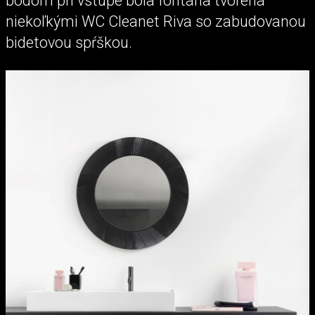
bodom pri vstupe bola fontána tvorená
niekoľkými WC Cleanet Riva so zabudovanou
bidetovou spŕškou.