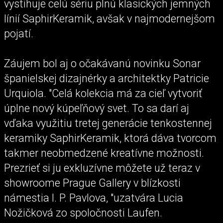
vystihuje celú sériu plnú klasických jemných
línií SaphirKeramik, avšak v najmodernejšom
pojatí.
Záujem bol aj o očakávanú novinku Sonar
španielskej dizajnérky a architektky Patricie
Urquiola. "Celá kolekcia má za cieľ vytvoriť
úplne nový kúpeľňový svet. To sa darí aj
vďaka využitiu tretej generácie tenkostennej
keramiky SaphirKeramik, ktorá dáva tvorcom
takmer neobmedzené kreatívne možnosti.
Prezrieť si ju exkluzívne môžete už teraz v
showroome Prague Gallery v blízkosti
námestia I. P. Pavlova, "uzatvára Lucia
Nožičková zo spoločnosti Laufen.