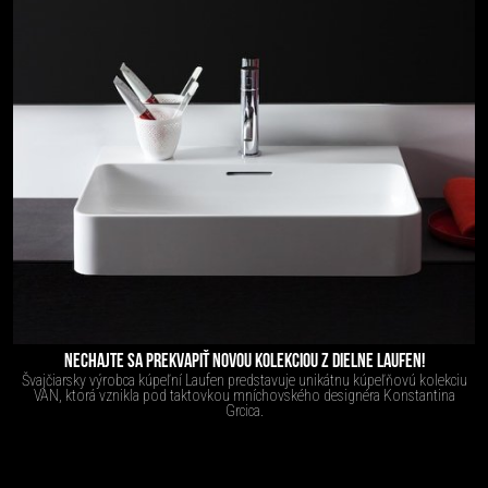
NECHAJTE SA PREKVAPIŤ NOVOU KOLEKCIOU Z DIELNE LAUFEN!
Švajčiarsky výrobca kúpeľní Laufen predstavuje unikátnu kúpeľňovú kolekciu
VAN, ktorá vznikla pod taktovkou mníchovského designéra Konstantina
Grcica.