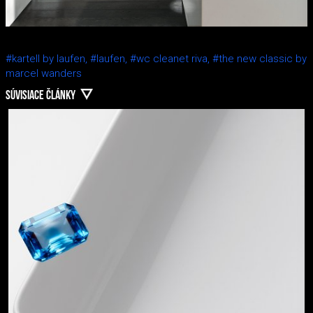
#kartell by laufen,
#laufen,
#wc cleanet riva,
#the new classic by
marcel wanders
SÚVISIACE ČLÁNKY