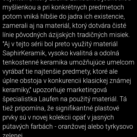
myšlienkou a pri konkrétnych predmetoch
potom vniká hlbšie do jadra ich existencie,
zamerali aj na materiál, ktorý dotvára čisté
línie pôvodných ázijských tradičných misiek.
"Aj v tejto sérii bol preto využitý materiál
SaphirKeramik, vysoko kvalitná a odolná
tenkostenné keramika umožňujúce umelcom
vyrábať tie najtenšie predmety, ktoré ale
úplne obstoja v konkurencii klasickej známej
keramiky," upozorňuje marketingová
špecialistka Laufen na použitý materiál. Tá
tiež pripomína, že signifikantné plastové
prvky sú v novej kolekcii opäť v jasných
pútavých farbách - oranžovej alebo tyrkysovo
zelenej.