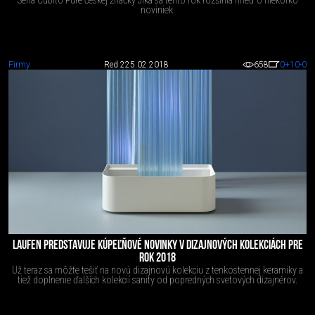
noviniek.
Firmy
Red 2
25.02.2018
658
0
+10
-0
LAUFEN PREDSTAVUJE KÚPEĽŇOVÉ NOVINKY V DIZAJNOVÝCH KOLEKCIÁCH PRE
ROK 2018
Už teraz sa môžte tešiť na novú dizajnovú kolekciu z tenkostennej keramiky a
tiež doplnenie ďalších kolekcií sanity od popredných svetových dizajnérov.