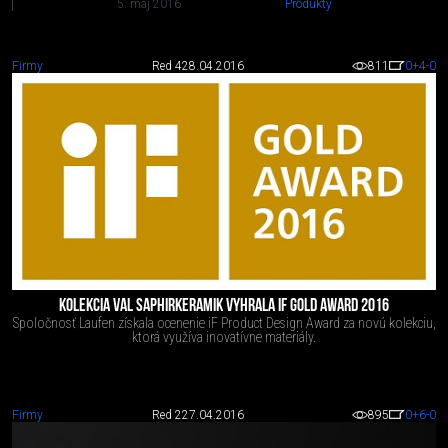
5. máj 2016
Produkty
Firmy
Red 4
28.04.2016
811
0
+4
-0
KOLEKCIA VAL SAPHIRKERAMIK VYHRALA IF GOLD AWARD 2016
Spoločnosť Laufen získala ocenenie iF Product Design Award za novú kolekciu,
ktorá využíva inovatívne materiály.
Firmy
Red 2
27.04.2016
895
0
+6
-0