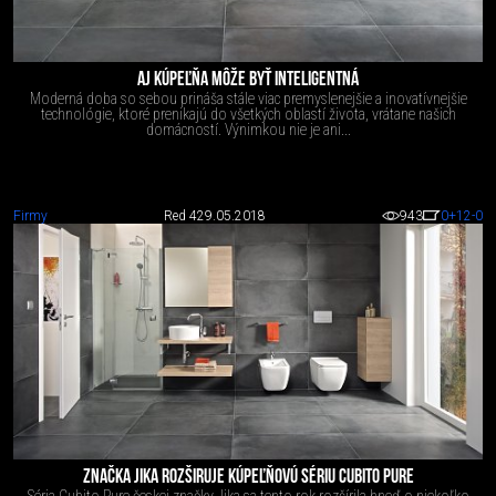
AJ KÚPEĽŇA MÔŽE BYŤ INTELIGENTNÁ
Moderná doba so sebou prináša stále viac premyslenejšie a inovatívnejšie
technológie, ktoré prenikajú do všetkých oblastí života, vrátane našich
domácností. Výnimkou nie je ani...
Firmy
Red 4
29.05.2018
943
0
+12
-0
ZNAČKA JIKA ROZŠIRUJE KÚPEĽŇOVÚ SÉRIU CUBITO PURE
Séria Cubito Pure českej značky Jika sa tento rok rozšírila hneď o niekoľko