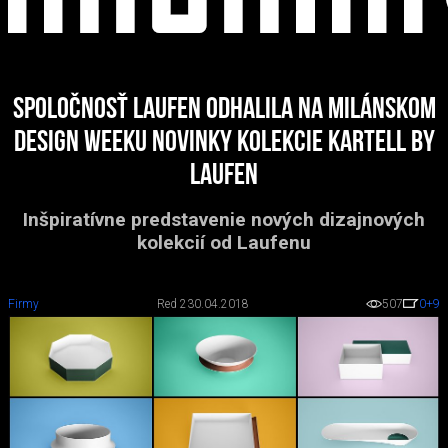
Spoločnosť Laufen odhalila na milánskom
Design Weeku novinky kolekcie Kartell by
Laufen
Inšpiratívne predstavenie nových dizajnových
kolekcií od Laufenu
Firmy
Red 2
30.04.2018
507
0
+9