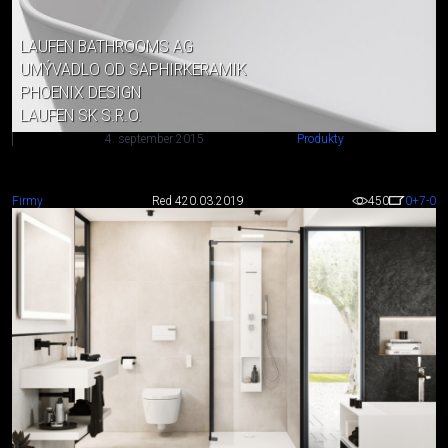
LAUFEN BATHROOMS AG
UMÝVADLO OD SAPHIRKERAMIK
PHOENIX DESIGN
LAUFEN SK S.R.O.
4. september 2015
Produkty
Firmy
Red 4
20.03.2019
450
0
+7
-0