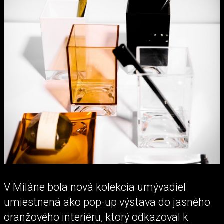
V Miláne bola nová kolekcia umývadiel
umiestnená ako pop-up výstava do jasného
oranžového interiéru, ktorý odkazoval k