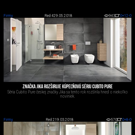
Firmy
Red 4
29.05.2018
943
0
+12
-0
ZNAČKA JIKA ROZŠIRUJE KÚPEĽŇOVÚ SÉRIU CUBITO PURE
Séria Cubito Pure českej značky Jika sa tento rok rozšírila hneď o niekoľko
noviniek.
Firmy
Red 2
19.03.2018
570
0
+8
-0