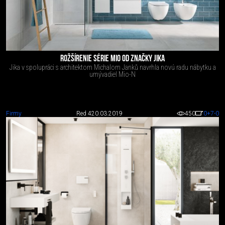
ROŽŠÍRENIE SÉRIE MIO OD ZNAČKY JIKA
Jika v spolupráci s architektom Michalom Janků navrhla novú radu nábytku a
umývadiel Mio-N
Firmy
Red 4
20.03.2019
450
0
+7
-0