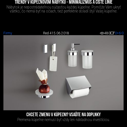
TRENDY V KÚPEĽŇOVOM NÁBYTKU - MINIMALIZMUS A ČISTÉ LÍNIE
Nábytok je nepostrádateľnou súčasťou každej kúpeľne. Pomôže Vám ukryť
všetko, čo nemá byť na očiach, tiež perfektne doladí štýl Vašej kúpeľne.
Firmy
Red 4
15.06.2018
480
0
+6
-0
CHCETE ZMENU V KÚPEĽNI? VSAĎTE NA DOPLNKY
Premena kúpeľne nemusí byť vždy len nákladnou investíciou.