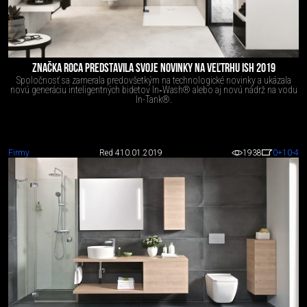
ZNAČKA ROCA PREDSTAVILA SVOJE NOVINKY NA VEĽTRHU ISH 2019
Spoločnosť sa zamerala predovšetkým na technologické novinky a ukázala
novú generáciu inteligentných bidetov In‑Wash® alebo aj novú nádrž na vodu
In-Tank®.
Firmy
Red 4
10.01.2019
1938
0
+10
-4