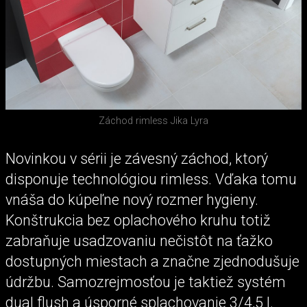
Záchod rimless Jika Lyra
Novinkou v sérii je závesný záchod, ktorý
disponuje technológiou rimless. Vďaka tomu
vnáša do kúpeľne nový rozmer hygieny.
Konštrukcia bez oplachového kruhu totiž
zabraňuje usadzovaniu nečistôt na ťažko
dostupných miestach a značne zjednodušuje
údržbu. Samozrejmosťou je taktiež systém
dual flush a úsporné splachovanie 3/4,5 l.