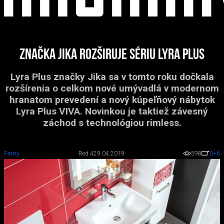
Značka Jika rozširuje sériu Lyra Plus
Lyra Plus značky Jika sa v tomto roku dočkala
rozšírenia o celkom nové umývadlá v modernom
hranatom prevedení a nový kúpeľňový nábytok
Lyra Plus VIVA. Novinkou je taktiež závesný
záchod s technológiou rimless.
Firmy
Red 4
29.04.2019
598
0
+6