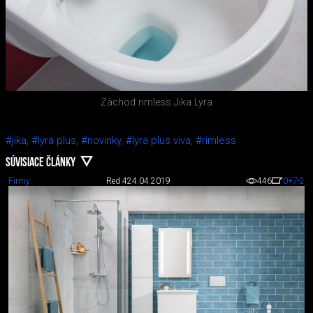
Záchod rimless Jika Lyra
#jika,
#lyra plus,
#novinky,
#lyra plus viva,
#rimless
SÚVISIACE ČLÁNKY
Firmy
Red 4
24.04.2019
446
0
+7
-2