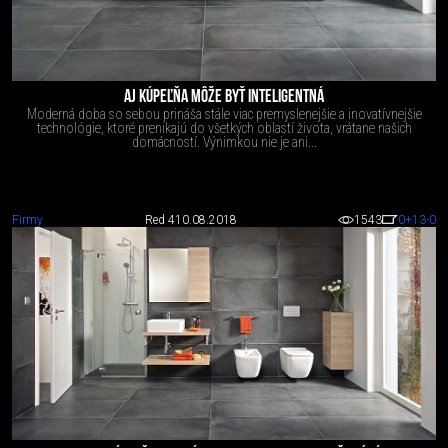
AJ KÚPEĽŇA MÔŽE BYŤ INTELIGENTNÁ
Moderná doba so sebou prináša stále viac premyslenejšie a inovatívnejšie
technológie, ktoré prenikajú do všetkých oblastí života, vrátane našich
domácností. Výnimkou nie je ani...
Firmy
Red 4
10.08.2018
1543
0
+13
-0