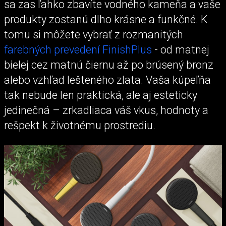
sa zas ľahko zbavíte vodného kameňa a vaše
produkty zostanú dlho krásne a funkčné. K
tomu si môžete vybrať z rozmanitých
farebných prevedení FinishPlus
- od matnej
bielej cez matnú čiernu až po brúsený bronz
alebo vzhľad lešteného zlata. Vaša kúpeľňa
tak nebude len praktická, ale aj esteticky
jedinečná – zrkadliaca váš vkus, hodnoty a
rešpekt k životnému prostrediu.