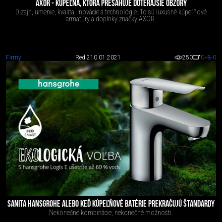
AXOR - KÚPEĽŇA, KTORÁ PRESAHUJE DOTERAJŠIE OBZORY
Dizajn, umenie, kvalita, inovácie a technológie. To sú luxusné kúpeľňové
armatúry a doplnky značky AXOR.
Firmy
Red 2
10.01.2021
250
0
+8
-0
SANITA HANSGROHE ALEBO KEĎ KÚPEĽŇOVÉ BATÉRIE PREKRAČUJÚ ŠTANDARDY
Nekonečné kombinácie, nekonečné možnosti.