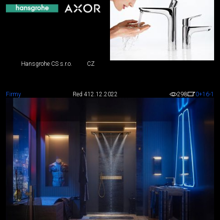
Hansgrohe CS s.r.o.
CZ
Firmy
Red 4
12.12.2022
298
0
+16
-1