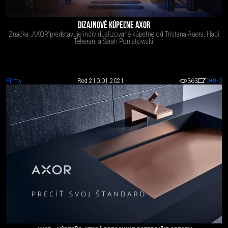
DIZAJNOVÉ KÚPEĽNE AXOR
Značka „AXOR“predstavuje individualizované kúpeľne od Tristana Auera, Hadi
Teherani a Sarah Poniatowski.
Firmy
Red 2
10.01.2021
363
0
+8
-0