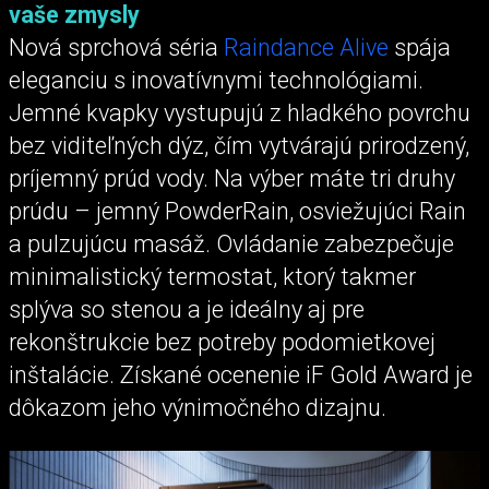
vaše zmysly
Nová sprchová séria
Raindance Alive
spája
eleganciu s inovatívnymi technológiami.
Jemné kvapky vystupujú z hladkého povrchu
bez viditeľných dýz, čím vytvárajú prirodzený,
príjemný prúd vody. Na výber máte tri druhy
prúdu – jemný PowderRain, osviežujúci Rain
a pulzujúcu masáž. Ovládanie zabezpečuje
minimalistický termostat, ktorý takmer
splýva so stenou a je ideálny aj pre
rekonštrukcie bez potreby podomietkovej
inštalácie. Získané ocenenie iF Gold Award je
dôkazom jeho výnimočného dizajnu.