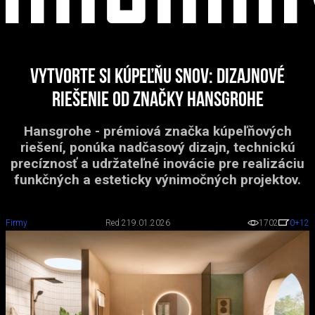
Vytvorte si kúpeľňu snov: dizajnové
riešenie od značky hansgrohe
Hansgrohe - prémiová značka kúpeľňových
riešení, ponúka nadčasový dizajn, technickú
precíznosť a udržateľné inovácie pre realizáciu
funkčných a esteticky výnimočných projektov.
Firmy
Red 2
19.01.2026
1702
0
+12