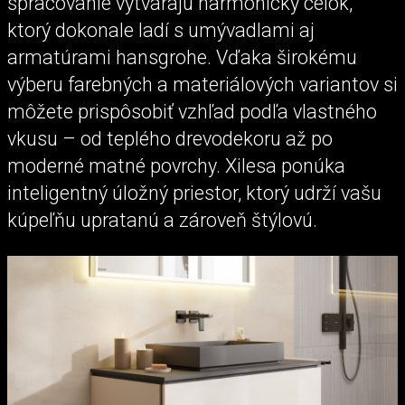
spracovanie vytvárajú harmonický celok,
ktorý dokonale ladí s umývadlami aj
armatúrami hansgrohe. Vďaka širokému
výberu farebných a materiálových variantov si
môžete prispôsobiť vzhľad podľa vlastného
vkusu – od teplého drevodekoru až po
moderné matné povrchy. Xilesa ponúka
inteligentný úložný priestor, ktorý udrží vašu
kúpeľňu upratanú a zároveň štýlovú.