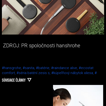
ZDROJ: PR spoločnosti hanshrohe
#hansgrohe,
#sanita,
#batérie,
#raindance alive,
#ecostat
comfort,
#séria batérií zesis s,
#kúpeľňový nábytok xilesa,
#
SÚVISIACE ČLÁNKY