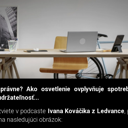
správne? Ako osvetlenie ovplyvňuje spotreb
udržateľnosť...
zviete v podcaste
Ivana Kováčika z Ledvance
,
 na nasledujúci obrázok: