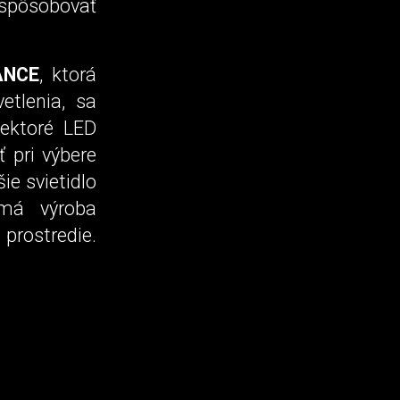
spôsobovať
ANCE
, ktorá
etlenia, sa
iektoré LED
 pri výbere
ie svietidlo
 má výroba
prostredie.