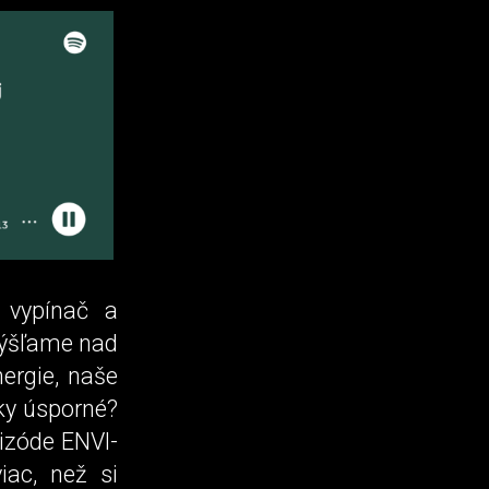
 vypínač a
mýšľame nad
ergie, naše
cky úsporné?
pizóde ENVI-
ac, než si