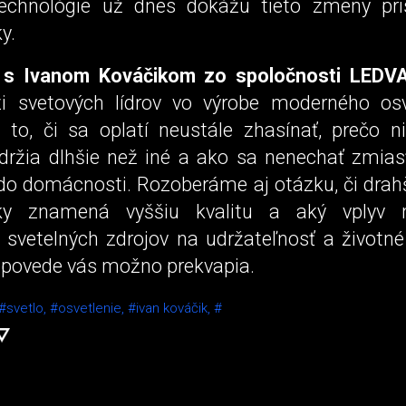
echnológie už dnes dokážu tieto zmeny pri
y.
 s
Ivanom Kováčikom zo spoločnosti LEDV
i svetových lídrov vo výrobe moderného osv
j to, či sa oplatí neustále zhasínať, prečo n
ydržia dlhšie než iné a ako sa nenechať zmiasť
do domácnosti. Rozoberáme aj otázku, či drahš
ky znamená vyššiu kvalitu a aký vplyv
svetelných zdrojov na udržateľnosť a životné 
dpovede vás možno prekvapia.
#svetlo,
#osvetlenie,
#ivan kováčik,
#