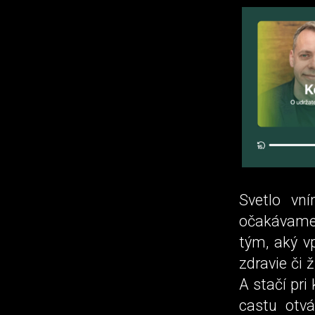
Svetlo vn
očakávame,
tým, aký v
zdravie či 
A stačí pri
castu otv