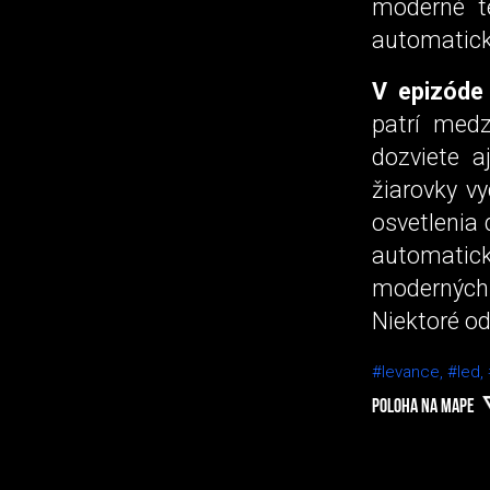
moderné t
automatick
V epizóde
patrí medz
dozviete a
žiarovky v
osvetlenia 
automatic
moderných 
Niektoré o
#levance,
#led,
POLOHA NA MAPE