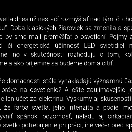
svetla dnes už nestačí rozmýšľať nad tým, či c
u“. Doba klasických žiaroviek sa zmenila a sp
o by sme mali premýšľať o osvetlení. Pojmy 
RI či energetická účinnosť LED svietidiel
ane, no v skutočnosti rozhodujú o tom, koľ
me a ako príjemne sa budeme doma cítiť.
, že domácnosti stále vynakladajú významnú ča
 práve na osvetlenie? A ešte zaujímavejšie je
e len účet za elektrinu. Výskumy aj skúsenost
, že farba svetla, jeho intenzita a podiel mo
vniť spánok, pozornosť, náladu aj cirkadi
é svetlo potrebujeme pri práci, iné večer pred