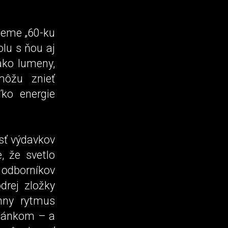
hceme „60-ku
olu s ňou aj
ako lumeny,
 môžu znieť
ko energie
sť výdavkov
, že svetlo
i odborníkov
drej zložky
ánny rytmus
 spánkom – a