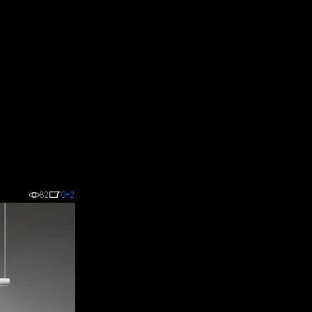
82
0
+2