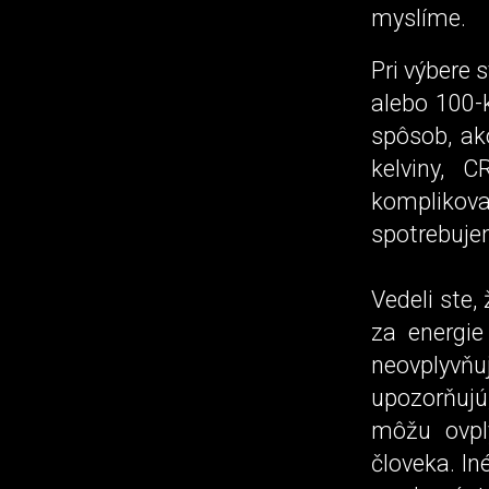
myslíme.
Pri výbere 
alebo 100-k
spôsob, ak
kelviny, C
komplikov
spotrebuje
Vedeli ste
za energie
neovplyvňuj
upozorňujú
môžu ovply
človeka. In