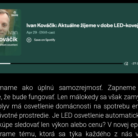
ímame ako úplnú samozrejmosť. Zapneme
 že bude fungovať. Len málokedy sa však za
plyv má osvetlenie domácnosti na spotrebu en
životné prostredie. Je LED osvetlenie automati
 kúpe sledovať len výkon alebo cenu? V novej e
árame tému, ktorá sa týka každého z nás vi