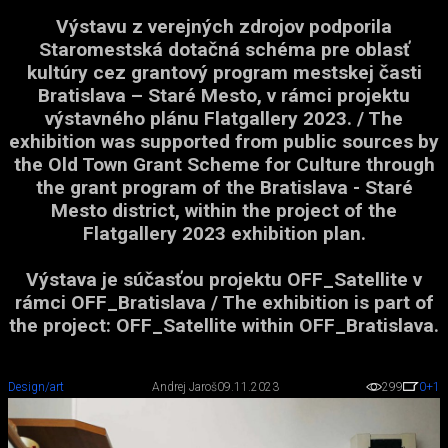
Výstavu z verejných zdrojov podporila
Staromestská dotačná schéma pre oblasť
kultúry cez grantový program mestskej časti
Bratislava – Staré Mesto, v rámci projektu
výstavného plánu Flatgallery 2023. / The
exhibition was supported from public sources by
the Old Town Grant Scheme for Culture through
the grant program of the Bratislava - Staré
Mesto district, within the project of the
Flatgallery 2023 exhibition plan.
Výstava je súčasťou projektu OFF_Satellite v
rámci OFF_Bratislava / The exhibition is part of
the project: OFF_Satellite within OFF_Bratislava.
Design/art
Andrej Jaroš
09.11.2023
299
0
+1