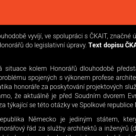
hodobě vyvíjí, ve spolupráci s ČKAIT, značné ú
onorářů do legislativní úpravy.
Text dopisu ČK
á situace kolem Honorářů dlouhodobě předst
 problému spojených s výkonem profese archite
atika honoráře za poskytování projektových slu
mo, že aktuálně je před Soudním dvorem Evr
a týkající se této otázky ve Spolkové republic
republika Německo je jediným státem, který
orářový řád za služby architektů a inženýrů (d