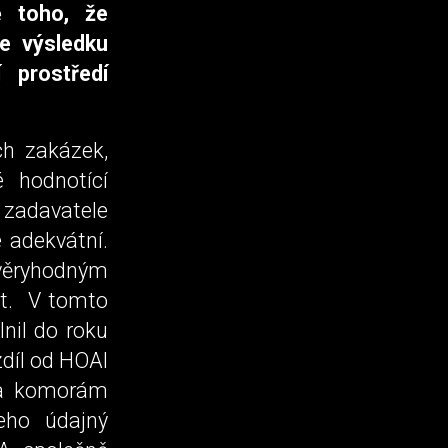
ě toho, že
e výsledku
 prostředí
ch zakázek,
é hodnotící
 zadavatele
 adekvátní.
věryhodným
it. V tomto
nil do roku
díl od HOAI
ěma komorám
eho údajný