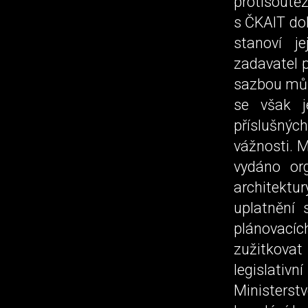
protisoutě
s ČKAIT dok
stanoví j
zadavatel 
sazbou můž
se však 
příslušný
vážnosti. M
vydáno org
architektur
uplatnění
plánovacíc
zužitkovat
legislativ
Ministerst