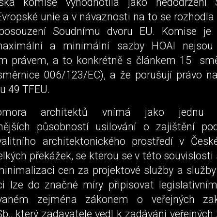
ská komise vyhodnotila jako nedodržení
vropské unie a v návaznosti na to se rozhodla
posouzení Soudnímu dvoru EU. Komise je 
aximální a minimální sazby HOAI nejsou
ým právem, a to konkrétně s článkem 15 smě
směrnice 006/123/EC), a že porušují právo n
ku 49 TFEU.
omora architektů vnímá jako jednu 
ějších působností usilování o zajištění p
valitního architektonického prostředí v České
lkých překážek, se kterou se v této souvislost
minimalizaci cen za projektové služby a služby 
ci lze do značné míry připisovat legislativním
ovaném zejména zákonem o veřejných za
b., který zadavatele vedl k zadávání veřejných