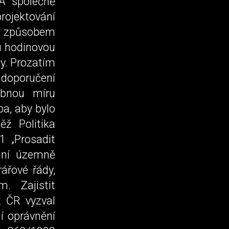
KA společně
projektování
o způsobem
u hodinovou
y. Prozatím
oporučení
ebnou míru
ba, aby bylo
ěž Politika
.1 „Prosadit
ání územně
ářové řády,
m. Zajistit
t ČR vyzval
í oprávnění