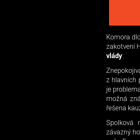
Komora dlou
zakotvení H
vlády
:
Znepokojiv
z hlavních
je problem
možná zná
řešena kauz
Spolková 
závazný hon