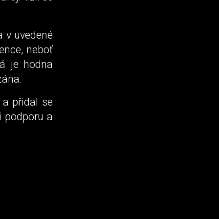
a v uvedené
ence, neboť
rá je hodna
zána.
a přidal se
ci podporu a