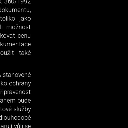
č. 360/1992
 dokumentu,
oliko jako
eli možnost
ikovat cenu
dokumentace
oužit také
A stanovené
ako ochrany
řipravenost
bsahem bude
tové služby
 dlouhodobě
rují vůli se