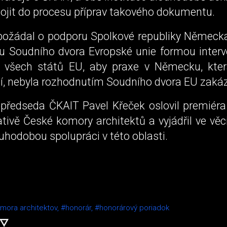
pojit do procesu příprav takového dokumentu.
ožádal o podporu Spolkové republiky Německ
i u Soudního dvora Evropské unie formou interv
 všech států EU, aby praxe v Německu, kte
í, nebyla rozhodnutím Soudního dvora EU zaká
 předseda ČKAIT Pavel Křeček oslovil premiéra 
ativě České komory architektů a vyjádřil ve vě
ouhodobou spolupráci v této oblasti.
mora architektov,
#honorár,
#honorárový poriadok