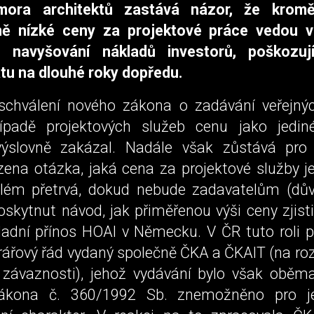
ora architektů zastává názor, že krom
ně nízké ceny za projektové práce vedou v
 navyšování nákladů investorů, poškozují
tu na dlouhé roky dopředu.
schválení nového zákona o zadávání veřejný
ípadě projektových služeb cenu jako jedin
výslovně zakázal. Nadále však zůstává pro
ena otázka, jaká cena za projektové služby je
blém přetrvá, dokud nebude zadavatelům (dů
oskytnut návod, jak přiměřenou výši ceny zjist
ladní přínos HOAI v Německu. V ČR tuto roli pl
ářový řád vydaný společně ČKA a ČKAIT (na roz
 závaznosti), jehož vydávání bylo však ob
kona č. 360/1992 Sb. znemožněno pro j