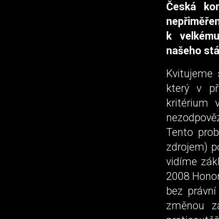
Česká kom
nepřiměře
k velkému
našeho stá
Kvitujeme 
který v př
kritérium 
nezodpověz
Tento pro
zdrojem) p
vidíme zák
2008 Honor
bez právní
změnou zá