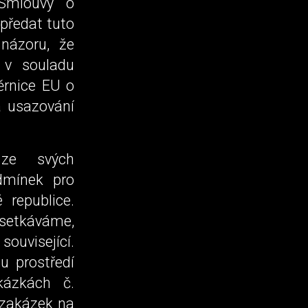
 Smlouvy o
 předat tuto
názoru, že
 v souladu
rnice EU o
a usazování
ze svých
odmínek pro
 republice.
i setkáváme,
související.
u prostředí
kázkách č.
 zakázek na