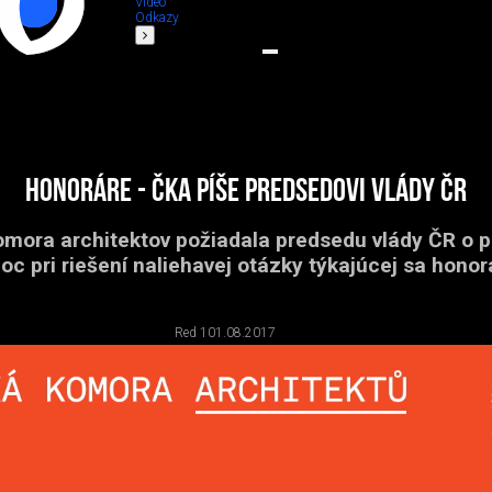
Video
Odkazy
Honoráre - ČKA píše predsedovi vlády ČR
mora architektov požiadala predsedu vlády ČR o 
c pri riešení naliehavej otázky týkajúcej sa honor
Red 1
01.08.2017