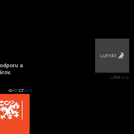
podporu a
árov.
Luftät s.r.o.
921
0
+16