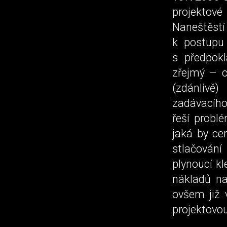
projektové
Naneštěstí 
k postupu 
s předpok
zřejmý – c
(zdánlivě
zadávacího 
řeší probl
jaká by ce
stlačování
plynoucí kl
nákladů na
ovšem již 
projektovo