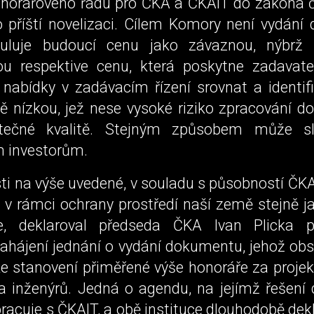
onorářového řádu pro ČKA a ČKAIT do zákona 
ho příští novelizaci. Cílem Komory není vydání
muluje budoucí cenu jako závaznou, nýbrž t
u respektive cenu, která poskytne zadavat
 nabídky v zadávacím řízení srovnat a identif
ě nízkou, jež nese vysoké riziko zpracování 
tečné kvalitě. Stejným způsobem může sl
 investorům.
ti na výše uvedené, v souladu s působností ČK
v rámci ochrany prostředí naší země stejně j
le, deklaroval předseda ČKA Ivan Plicka p
ahájení jednání o vydání dokumentu, jehož o
e stanovení přiměřené výše honoráře za projek
 a inženýrů. Jedná o agendu, na jejímž řešení
acuje s ČKAIT, a obě instituce dlouhodobě dekla