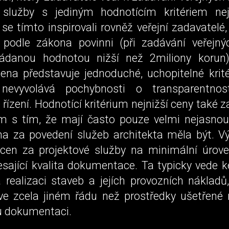
 služby s jediným hodnotícím kritériem nej
se tímto inspirovali rovněž veřejní zadavatelé, 
podle zákona povinni (při zadávání veřejn
ládanou hodnotou nižší než 2miliony korun)
ena představuje jednoduché, uchopitelné krité
) nevyvolává pochybnosti o transparentnos
řízení. Hodnotící kritérium nejnižší ceny také
ém s tím, že mají často pouze velmi nejasnou
na za povedení služeb architekta měla být. V
 cen za projektové služby na minimální úrov
esající kvalita dokumentace. Ta typicky vede 
 realizaci staveb a jejích provozních nákladů,
ve zcela jiném řádu než prostředky ušetřené
u dokumentaci.