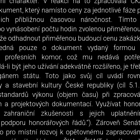
žní charakter. V reakci na to zpracovala Č
ument, který namísto ceny za jednotlivé fáze 
ejich přibližnou časovou náročnost. Tímt
po vynásobení počtu hodin zvolenou přiměřeno
e odhadnout přiměřenou budoucí cenu zakázk
jedná pouze o dokument vydaný formou d
ch profesních komor, což mu nedává potř
á-li být jeho užívání adekvátně rozšířeno, je tře
ánem státu. Toto jako svůj cíl uvádí rovn
y a stavební kultury České republiky (cíl 5.1
 standardů výkonu (objem času) při zpracov
h a projektových dokumentací. Využívat honor
 zahraniční zkušenosti s jejich uplatnění
ní podporu honorářových řádů.“). Zároveň Sená
vo pro místní rozvoj k opětovnému zapracován