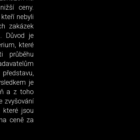
nižší ceny.
kteří nebyli
ých zakázek
. Důvod je
rium, které
ti průběhu
 zadavatelům
 představu,
ýsledkem je
eň a z toho
ke zvyšování
 které jsou
 na ceně za