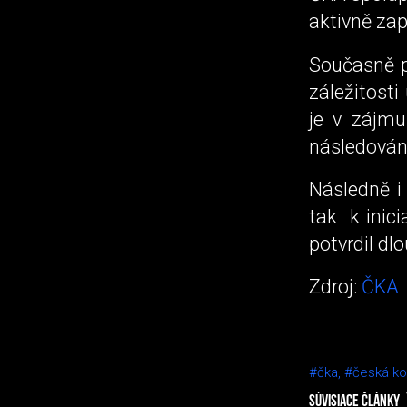
aktivně za
Současně p
záležitost
je v zájmu
následován
Následně i
tak k inici
potvrdil dl
Zdroj:
ČKA
#čka,
#česká ko
SÚVISIACE ČLÁNKY