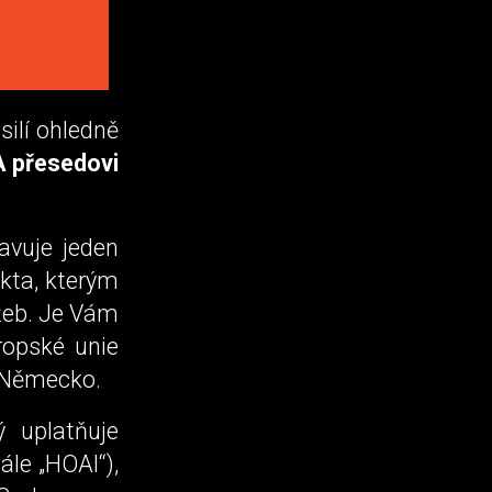
silí ohledně
A přesedovi
avuje jeden
kta, kterým
žeb. Je Vám
opské unie
e Německo.
 uplatňuje
ále „HOAI“),