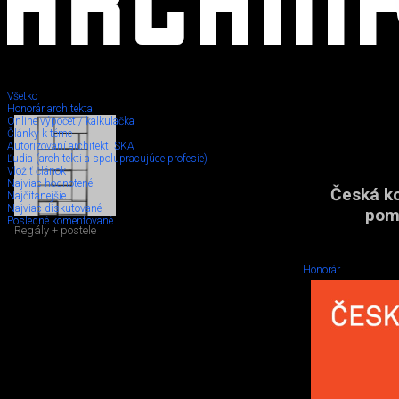
Všetko
Honorár architekta
Online výpočet / kalkulačka
Články k téme
Autorizovaní architekti SKA
Ľudia (architekti a spolupracujúce profesie)
Vložiť článok
Najviac hodnotené
Česká ko
Najčítanejšie
Najviac diskutované
pomo
Posledné komentované
Regály + postele
Honorár