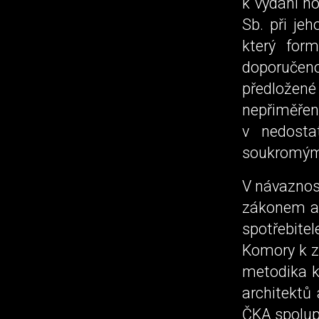
k vydání h
Sb. při je
který for
doporučeno
předložené
nepřiměřen
v nedosta
soukromým
V návaznos
zákonem a 
spotřebite
Komory k z
metodika k
architektů
ČKA spolupr