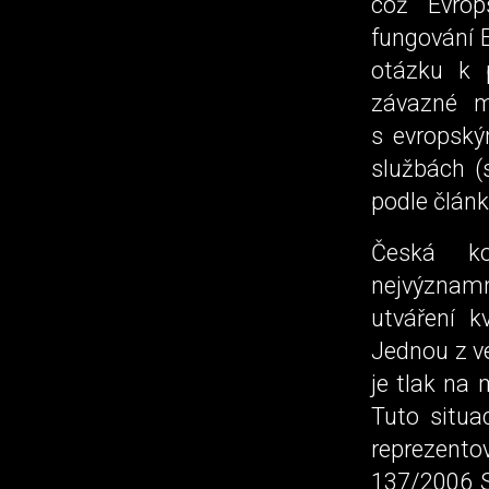
což Evrop
fungování E
otázku k 
závazné m
s evropsk
službách (
podle člán
Česká k
nejvýznamn
utváření k
Jednou z ve
je tlak na 
Tuto situa
reprezent
137/2006 S