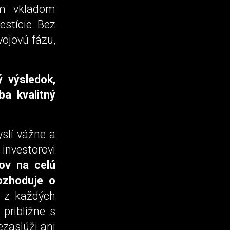
ým vkladom
estície. Bez
vojovú fázu,
ý výsledok,
ba kvalitný
yslí vážne a
 investorovi
ov na celú
rozhoduje o
 z každých
približne s
ezaslúži ani