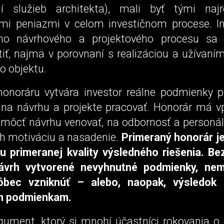
ní služieb architekta), mali byť tými najr
mi peniazmi v celom investičnom procese. In
ho návrhového a projektového procesu s
iť, najmä v porovnaní s realizáciou a užívaní
o objektu.
noráru vytvára investor reálne podmienky pr
 na návrhu a projekte pracovať. Honorár má vp
 môcť návrhu venovať, na odbornosť a personál
ch motiváciu a nasadenie.
Primeraný honorár j
 primeranej kvality výsledného riešenia. Be
návrh vytvorené nevyhnutné podmienky, ne
vôbec vzniknúť – alebo, naopak, výsledok
m podmienkam.
rgument, ktorý si mnohí účastníci rokovania o