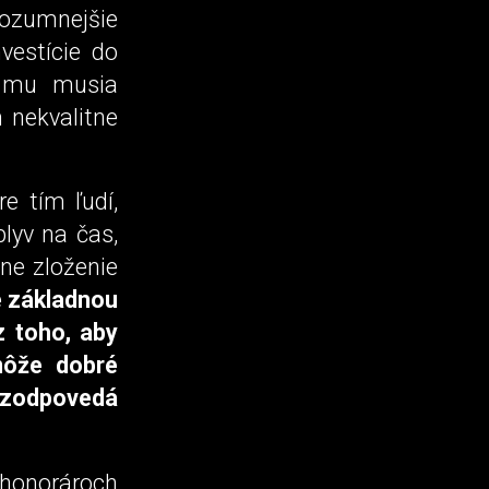
ozumnejšie
vestície do
a mu musia
m nekvalitne
e tím ľudí,
lyv na čas,
ne zloženie
e základnou
z toho, aby
môže dobré
 zodpovedá
 honorároch