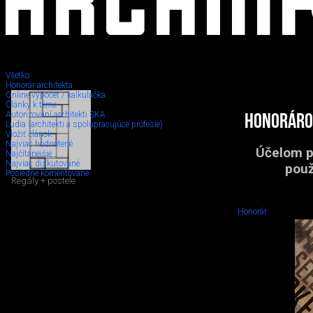
Všetko
Honorár architekta
Online výpočet / kalkulačka
Články k téme
Autorizovaní architekti SKA
Honorárov
Ľudia (architekti a spolupracujúce profesie)
Vložiť článok
Najviac hodnotené
Účelom pr
Najčítanejšie
Najviac diskutované
použ
Posledné komentované
Regály + postele
Honorár