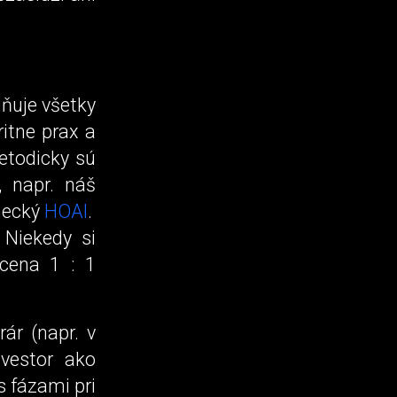
dňuje všetky
ritne prax a
etodicky sú
, napr. náš
mecký
HOAI
.
 Niekedy si
 cena 1 : 1
ár (napr. v
nvestor ako
s fázami pri