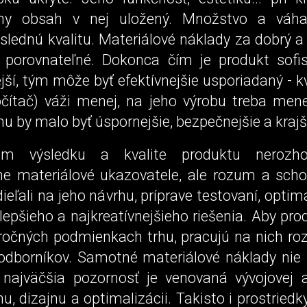
lny obsah v nej uložený. Množstvo a váha
slednú kvalitu. Materiálové náklady za dobrý a
 porovnateľné. Dokonca čím je produkt sofist
ší, tým môže byť efektívnejšie usporiadaný - k
počítač) váži menej, na jeho výrobu treba mene
u by malo byť úspornejšie, bezpečnejšie a krajši
om výsledku a kvalite produktu nerozho
vne materiálové ukazovatele, ale rozum a schop
dieľali na jeho návrhu, príprave testovaní, optima
lepšieho a najkreatívnejšieho riešenia. Aby pr
áročných podmienkach trhu, pracujú na nich roz
 odborníkov. Samotné materiálové náklady nie s
 najväčšia pozornosť je venovaná vývojovej a
hu, dizajnu a optimalizácii. Takisto i prostrie