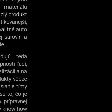
 materiálu
 zlý produkt
ikovanejší,
valitné auto
j surovín a
e...
dujú teda
nosti ľudí,
lizácii a na
odukty vôbec
siahle tímy
ú to, čo je
 prípravnej
dky know-how