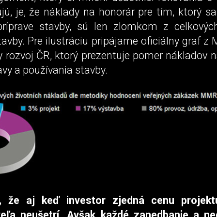
ú, je, že náklady na honorár pre tím, ktorý sa
ríprave stavby, sú len zlomkom z celkovýc
avby. Pre ilustráciu pripájame oficiálny graf z 
 rozvoj ČR, ktorý prezentuje pomer nákladov n
avy a používania stavby.
, že aj keď investor zjedná cenu projekt
veľa neušetrí. Avšak každé zanedbanie a ne