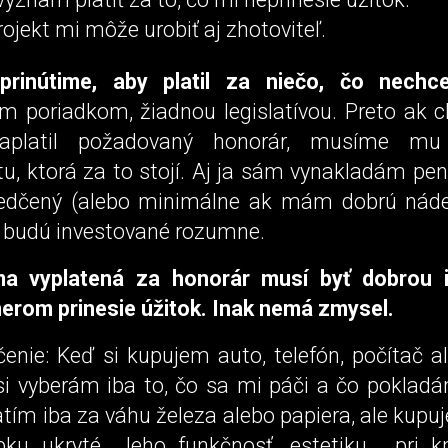
ojekt mi môže urobiť aj zhotoviteľ.
prinútime, aby platil za niečo, čo nechc
m poriadkom, žiadnou legislatívou. Preto ak 
zaplatil požadovaný honorár, musíme mu
u, ktorá za to stojí. Aj ja sám vynakladám pen
edčený (alebo minimálne ak mám dobrú nádej
y budú investované rozumne.
a vyplatená za honorár musí byť dobrou in
nerom prinesie úžitok. Inak nemá zmysel.
enie: Keď si kupujem auto, telefón, počítač al
 si vyberám iba to, čo sa mi páči a čo poklad
tím iba za váhu železa alebo papiera, ale kupuj
bku ukryté. Jeho funkčnosť, estetiku... pri 