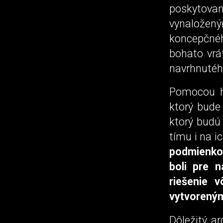
poskytova
vynaložený
koncepčné
bohato vrát
navrhnutéh
Pomocou ho
ktorý bude
ktorý budú
tímu i na i
podmienkou
boli pre 
riešenie 
vytvorený
Dôležitý a