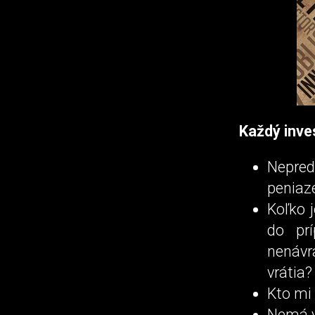
Každý inve
Nepred
peniaze
Koľko 
do prí
nenávr
vrátia?
Kto mi 
Nemá vý