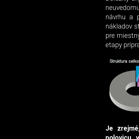
neuvedomuj
návrhu a p
nákladov st
pre miestny
etapy prípr
Je zrejmé
polovicu, 