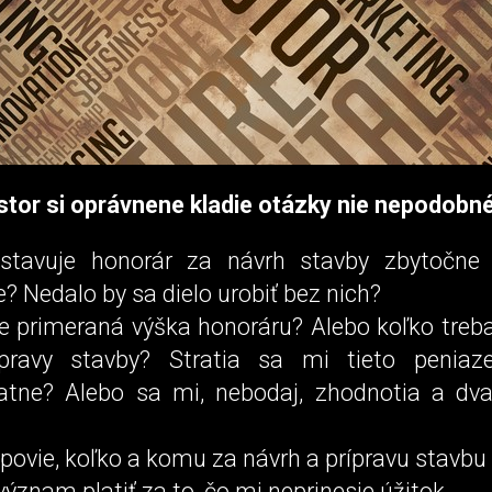
stor si oprávnene kladie otázky nie nepodobn
stavuje honorár za návrh stavby zbytočne 
? Nedalo by sa dielo urobiť bez nich?
je primeraná výška honoráru? Alebo koľko treba
pravy stavby? Stratia sa mi tieto peniaz
atne? Alebo sa mi, nebodaj, zhodnotia a dv
povie, koľko a komu za návrh a prípravu stavbu 
znam platiť za to, čo mi neprinesie úžitok.