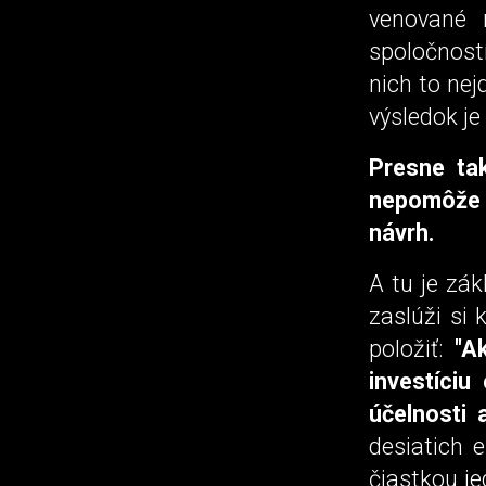
venované 
spoločností
nich to nej
výsledok je
Presne tak
nepomôže n
návrh.
A tu je zák
zaslúži si 
položiť:
"A
investíciu
účelnosti a
desiatich 
čiastkou je