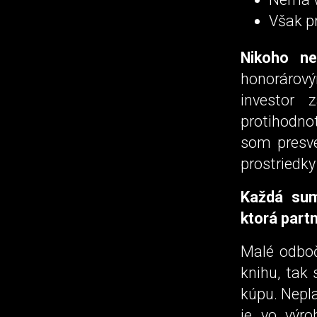
Však pr
Nikoho ne
honorárový
investor 
protihodnot
som presv
prostriedk
Každá sum
ktorá part
Malé odboč
knihu, tak
kúpu. Nepla
je vo výro