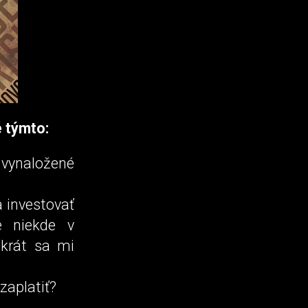
é týmto:
vynaložené
 investovať
e niekde v
akrát sa mi
zaplatiť?