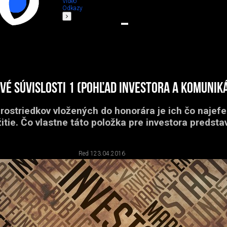
Video
Odkazy
é súvislosti 1 (Pohľad investora a komuniká
ostriedkov vložených do honorára je ich čo najefe
itie. Čo vlastne táto položka pre investora predsta
Red 1
23.04.2016