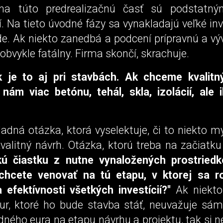
na túto predrealizačnú časť sú podstatn
. Na tieto úvodné fázy sa vynakladajú veľké inv
de. Ak niekto zanedbá a podcení prípravnú a vý
 obvykle fatálny. Firma skončí, skrachuje.
 je to aj pri stavbách. Ak chceme kvalitn
ám viac betónu, tehál, skla, izolácií, ale i
ladná otázka, ktorá vyselektuje, či to niekto m
kvalitný návrh. Otázka, ktorú treba na začiatku
kú čiastku z nutne vynaložených prostriedk
 chcete venovať na tú etapu, v ktorej sa 
 efektívnosti všetkých investícií?"
Ak niekto
eur, ktoré ho bude stavba stáť, neuvažuje sám 
dného eura na etapu návrhu a projektu, tak si n