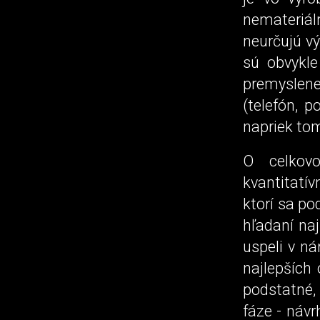
nemateriá
neurčujú vý
sú obvykle
premyslenej
(telefón, 
napriek tom
O celkov
kvantitatí
ktorí sa po
hľadaní naj
uspeli v n
najlepších
podstatné,
fáze - návr