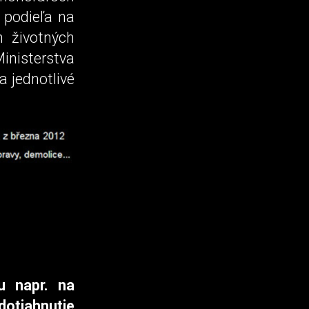
 podieľa na
h životných
Ministerstva
a jednotlivé
u napr. na
dotiahnutie