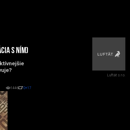
cia s ním)
ktívnejšie
vuje?
Luftät s.r.o.
1446
0
+17