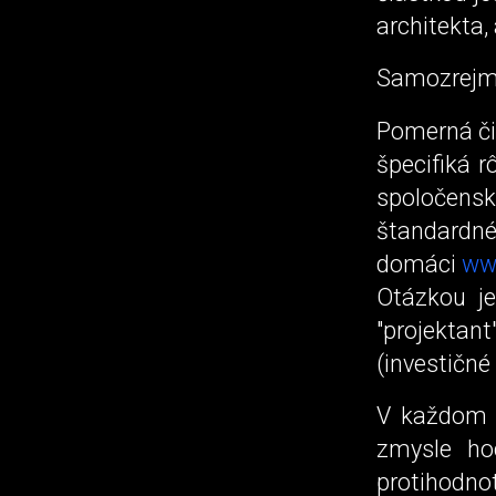
architekta,
Samozrejme,
Pomerná čia
špecifiká r
spoločensk
štandardné
domáci
ww
Otázkou je
"projektan
(investičné
V každom p
zmysle hoc
protihodnot