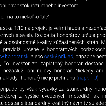
 ani prívlastok rozumného investora.
 má to niekoľko "ale":
stka 1:10 na projekt je veľmi hrubá a nezohľa
ôznych stavieb. Rozpätia honorárov určuje prio
é a osobnostné kvality zúčastnených strán. M
 pravidlá určené v honorárových poriadkoch
w.honorar.sk
, alebo
český príklad
, prípadne ne
, čo investor za zaplatený honorár dostane.
t" nezaslúži ani nulový honorár. Niekedy ani
 náklady : honorár) nie je prehnaná (
napr. TU
).
rípade by však výdavky za štandardný honor
iktorej z vyššie uvedených metodík), ak i
u dostane štandardný kvalitný návrh (v súlade 