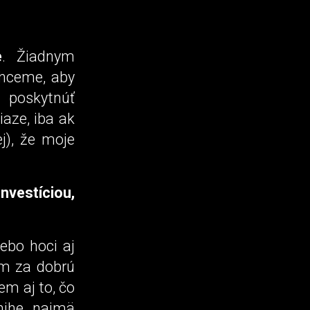
e
. Žiadnym
chceme, aby
 poskytnúť
iaze, iba ak
), že moje
vestíciou,
ebo hoci aj
ám za dobrú
em aj to, čo
knihe najmä