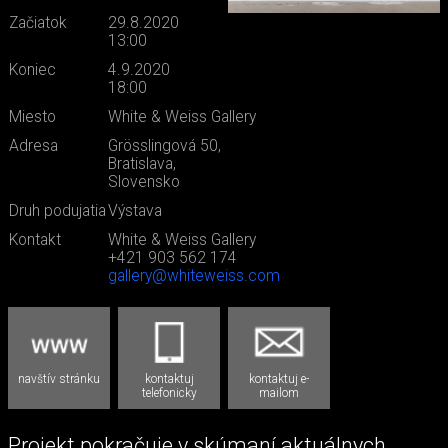
Začiatok
29.8.2020
13:00
Koniec
4.9.2020
18:00
Miesto
White & Weiss Gallery
Adresa
Grösslingová 50,
Bratislava,
Slovensko
Druh podujatia
Výstava
Kontakt
White & Weiss Gallery
+421 903 562 174
gallery@whiteweiss.com
navštív stránku
kontaktuj
kontaktuj e-
telefonicky
mailom
Projekt pokračuje v skúmaní aktuálnych