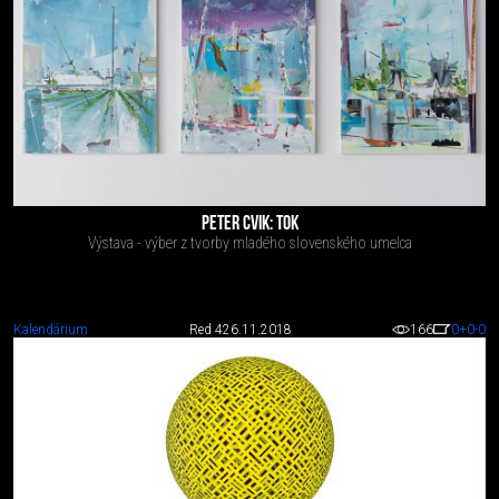
PETER CVIK: TOK
Výstava - výber z tvorby mladého slovenského umelca
Kalendárium
Red 4
26.11.2018
166
0
+0
-0