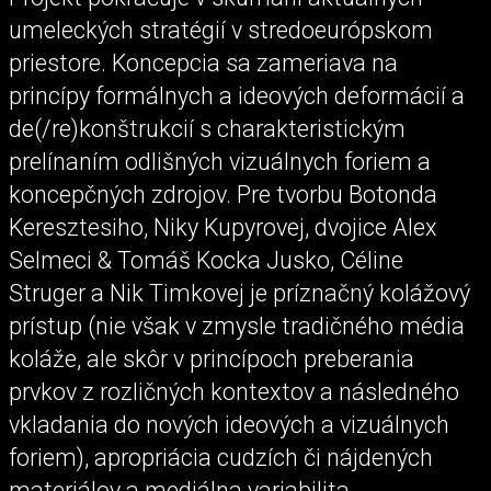
umeleckých stratégií v stredoeurópskom
priestore. Koncepcia sa zameriava na
princípy formálnych a ideových deformácií a
de(/re)konštrukcií s charakteristickým
prelínaním odlišných vizuálnych foriem a
koncepčných zdrojov. Pre tvorbu Botonda
Keresztesiho, Niky Kupyrovej, dvojice Alex
Selmeci & Tomáš Kocka Jusko, Céline
Struger a Nik Timkovej je príznačný kolážový
prístup (nie však v zmysle tradičného média
koláže, ale skôr v princípoch preberania
prvkov z rozličných kontextov a následného
vkladania do nových ideových a vizuálnych
foriem), apropriácia cudzích či nájdených
materiálov a mediálna variabilita.