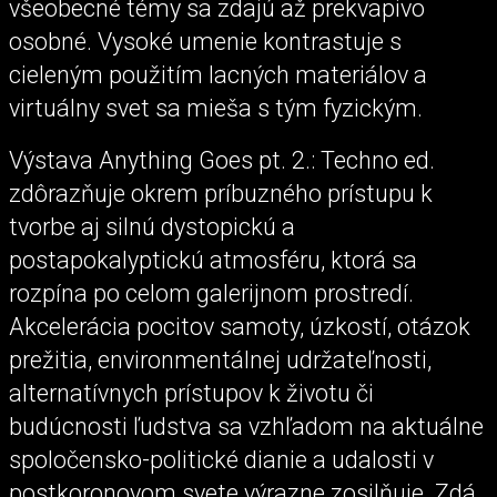
všeobecné témy sa zdajú až prekvapivo
osobné. Vysoké umenie kontrastuje s
cieleným použitím lacných materiálov a
virtuálny svet sa mieša s tým fyzickým.
Výstava Anything Goes pt. 2.: Techno ed.
zdôrazňuje okrem príbuzného prístupu k
tvorbe aj silnú dystopickú a
postapokalyptickú atmosféru, ktorá sa
rozpína po celom galerijnom prostredí.
Akcelerácia pocitov samoty, úzkostí, otázok
prežitia, environmentálnej udržateľnosti,
alternatívnych prístupov k životu či
budúcnosti ľudstva sa vzhľadom na aktuálne
spoločensko-politické dianie a udalosti v
postkoronovom svete výrazne zosilňuje. Zdá