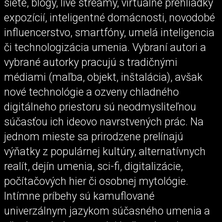
siete, blogy, live streamy, virtuálne prehliadky
expozícií, inteligentné domácnosti, novodobé
influencerstvo, smartfóny, umelá inteligencia
či technologizácia umenia. Vybraní autori a
vybrané autorky pracujú s tradičnými
médiami (maľba, objekt, inštalácia), avšak
nové technológie a ozveny chladného
digitálneho priestoru sú neodmysliteľnou
súčasťou ich ideovo navrstvených prác. Na
jednom mieste sa prirodzene prelínajú
výňatky z populárnej kultúry, alternatívnych
realít, dejín umenia, sci-fi, digitalizácie,
počítačových hier či osobnej mytológie.
Intímne príbehy sú kamuflované
univerzálnym jazykom súčasného umenia a