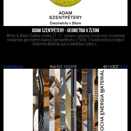
ADAM SZENTPÉTERY - GEOMETRIA V ŽLTOM
White & Weiss Gallery otvára 27. 11. výstavu výraznej osobnosti slovenskej
maliarskej geometrie Adama Szentpetéryho (1956). V kurátorskej koncepcii
Vladimíra Beskida autor predstaví výber z...
Kalendárium
Red 4
22.10.2018
163
0
+0
-0