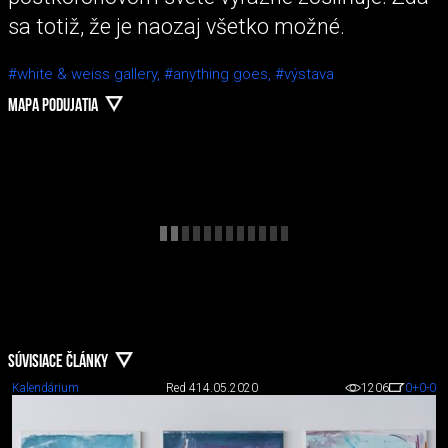
sa totiž, že je naozaj všetko možné.
#white & weiss gallery,
#anything goes,
#výstava
MAPA PODUJATIA
SÚVISIACE ČLÁNKY
Kalendárium
Red 4
14.05.2020
1206
0
+0
-0