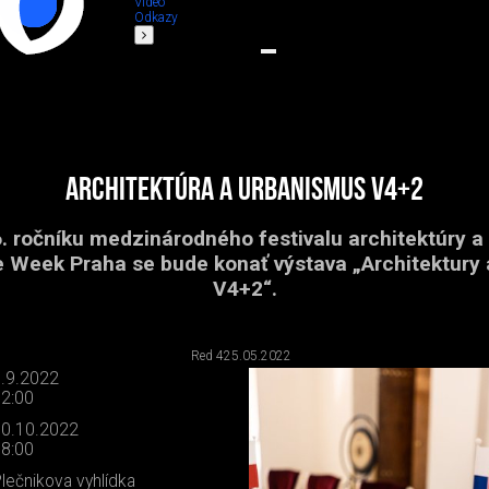
Video
Odkazy
Architektúra a urbanismus V4+2
. ročníku medzinárodného festivalu architektúry 
e Week Praha se bude konať výstava „Architektury
V4+2“.
Red 4
25.05.2022
.9.2022
2:00
0.10.2022
8:00
lečnikova vyhlídka