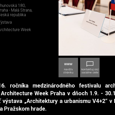
hunovská 180,
raha - Malá Strana,
eská republika
ýstava
rchitecture Week
navštív
kontaktuj cez
stránku
sociálne siete
6. ročníka medzinárodného festivalu arch
Architecture Week Praha v dňoch 1.9. - 30.
 výstava „Architektury a urbanismu V4+2“ v 
na Pražskom hrade.