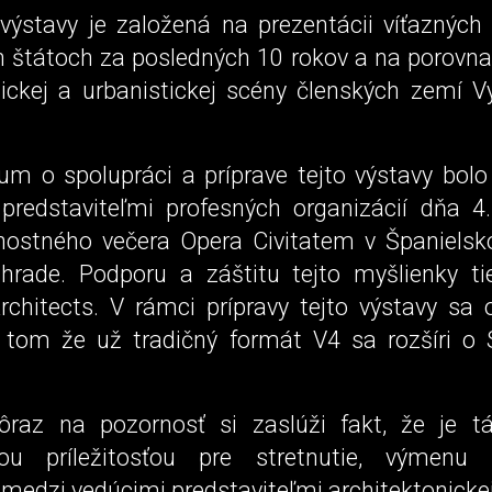
výstavy je založená na prezentácii víťazných 
ch štátoch za posledných 10 rokov a na porovna
nickej a urbanistickej scény členských zemí V
 o spolupráci a príprave tejto výstavy bolo
predstaviteľmi profesných organizácií dňa 4
nostného večera Opera Civitatem v Španiels
rade. Podporu a záštitu tejto myšlienky tie
rchitects. V rámci prípravy tejto výstavy sa o
 tom že už tradičný formát V4 sa rozšíri o 
ôraz na pozornosť si zaslúži fakt, že je t
ou príležitosťou pre stretnutie, výmenu
medzi vedúcimi predstaviteľmi architektonickej