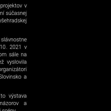
projektov v
ní súčasnej
yšehradskej
 slávnostne
.10. 2021 v
kom sále na
ž vyslovila
rganizátori
Slovinsko a
áto výstava
 názorov a
 scény.