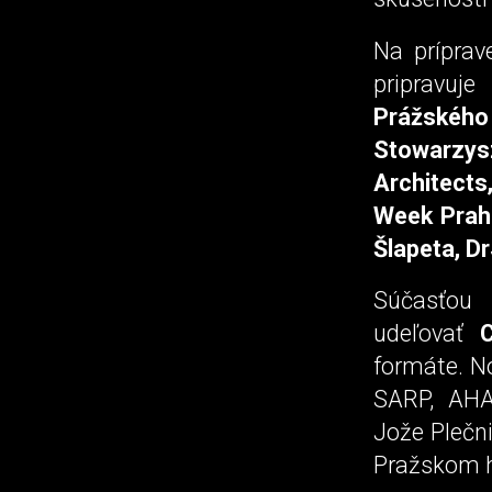
Na príprav
pripravuj
Prážskéh
Stowarzys
Architects
Week Prah
Šlapeta, D
Súčasťou 
udeľovať
formáte. N
SARP, AHA,
Jože Plečn
Pražskom h