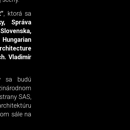
2“
, ktorá sa
ky, Správa
lovenska,
 Hungarian
rchitecture
ch. Vladimír
ry sa budú
zinárodnom
strany SAS,
rchitektúru
kom sále na