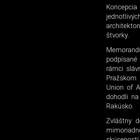
Koncepcia 
jednotlivý
architekto
štvorky.
Memorandum
podpísané 
rámci sláv
Pražskom h
Union of A
dohodli na
Rakúsko.
Zvláštny d
mimoriadn
skúseností 