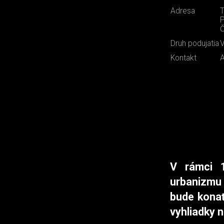
Adresa
T
P
Č
Druh podujatia
V
Kontakt
A
V rámci 1
urbanizmu 
bude konať
vyhliadky 