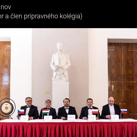
anov
r a člen prípravného kolégia)