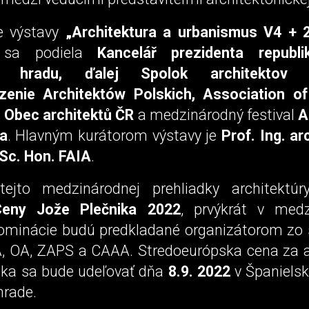
e výstavy
„Architektura a urbanismus V4 + 
e sa podiela
Kancelář prezidenta republi
o hradu, ďalej Spolok architektov S
zenie Architektów Polskich, Association of
, Obec architektů ČR
a medzinárodný festival
A
a
. Hlavným kurátorom výstavy je
Prof. Ing. ar
rSc. Hon. FAIA
.
tejto medzinárodnej prehliadky architektú
Ceny Jože Plečnika 2022
, prvýkrát v med
ominácie budú predkladané organizátorom zo 
 OA, ZAPS a CAAA. Stredoeurópska cena za a
ika sa bude udeľovať dňa
8.9. 2022
v Španiels
rade.