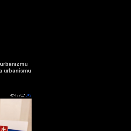
a urbanizmu
 a urbanismu
129
0
+2