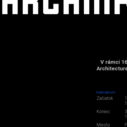
V rámci 16
Architectur
Kalendárium
Začiatok
1
1
Koniec
3
1
Miesto
P