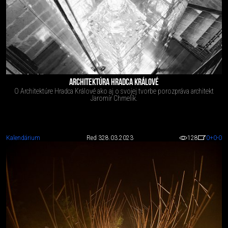
ARCHITEKTÚRA HRADCA KRÁLOVÉ
O Architektúre Hradca Králové ako aj o svojej tvorbe porozpráva architekt
Jaromír Chmelík.
Kalendárium
Red 3
28.03.2023
128
0
+0
-0