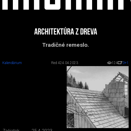
Architektúra z dreva
Tradičné remeslo.
Kalendárium
Red 4
24.04.2023
124
0
+1