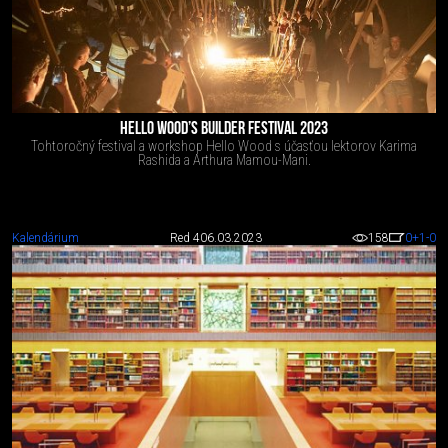
HELLO WOOD’S BUILDER FESTIVAL 2023
Tohtoročný festival a workshop Hello Wood s účasťou lektorov Karima
Rashida a Arthura Mamou-Mani.
Kalendárium
Red 4
06.03.2023
158
0
+1
-0