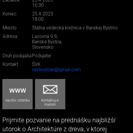
Začiatok
25.4.2023
16:30
Koniec
25.4.2023
18:00
Miesto
Štátna vedecká knižnica v Banskej Bystrici
Adresa
Lazovná 9 9,
Banská Bystria,
Slovensko
Druh podujatia
Podujatie
Kontakt
ŠVK
rastoudzan@gmail.com
navštív stránku
kontaktuj e-
mailom
Prijmite pozvanie na prednášku najbližší
utorok o Architektúre z dreva, v ktorej