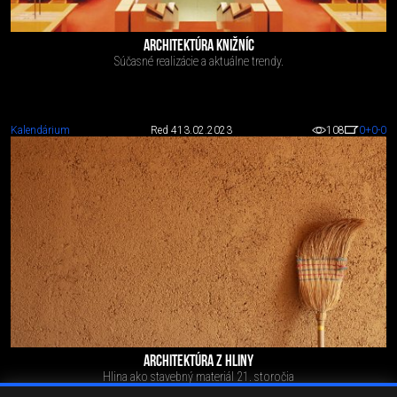
ARCHITEKTÚRA KNIŽNÍC
Súčasné realizácie a aktuálne trendy.
Kalendárium
Red 4
13.02.2023
108
0
+0
-0
ARCHITEKTÚRA Z HLINY
Hlina ako stavebný materiál 21. storočia