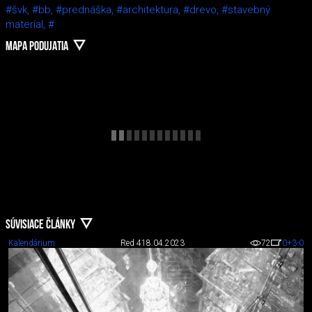
#švk,
#bb,
#prednáška,
#architektura,
#drevo,
#stavebný
materíal,
#
MAPA PODUJATIA
SÚVISIACE ČLÁNKY
Kalendárium
Red 4
18.04.2023
72
0
+3
-0