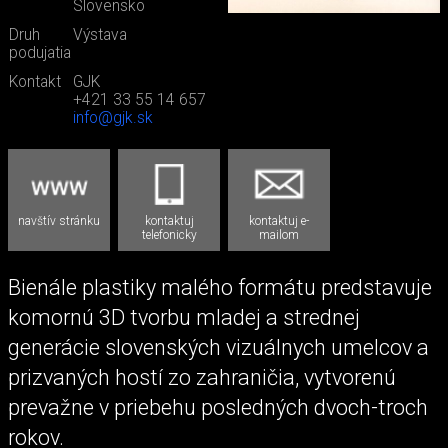
Slovensko
Druh
Výstava
podujatia
Kontakt
GJK
+421 33 55 14 657
info@gjk.sk
navštív stránku
kontaktuj
kontaktuj e-
telefonicky
mailom
Bienále plastiky malého formátu predstavuje
komornú 3D tvorbu mladej a strednej
generácie slovenských vizuálnych umelcov a
prizvaných hostí zo zahraničia, vytvorenú
prevažne v priebehu posledných dvoch-troch
rokov.