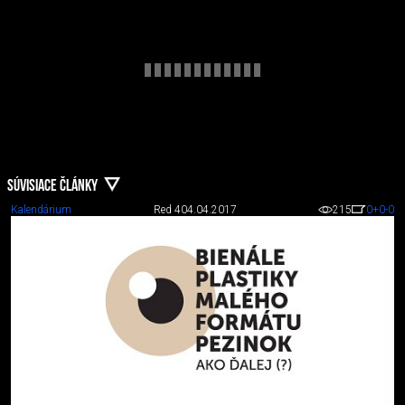
SÚVISIACE ČLÁNKY
Kalendárium
Red 4
04.04.2017
215
0
+0
-0