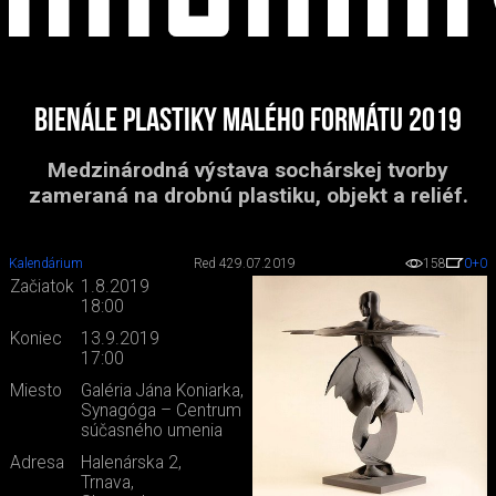
Bienále plastiky malého formátu 2019
Medzinárodná výstava sochárskej tvorby
zameraná na drobnú plastiku, objekt a reliéf.
Kalendárium
Red 4
29.07.2019
158
0
+0
Začiatok
1.8.2019
18:00
Koniec
13.9.2019
17:00
Miesto
Galéria Jána Koniarka,
Synagóga – Centrum
súčasného umenia
Adresa
Halenárska 2,
Trnava,