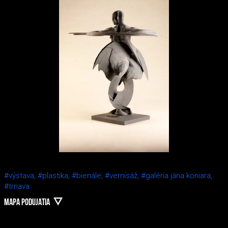
#výstava,
#plastika,
#bienále,
#vernisáž,
#galéria jána koniara,
#trnava
MAPA PODUJATIA