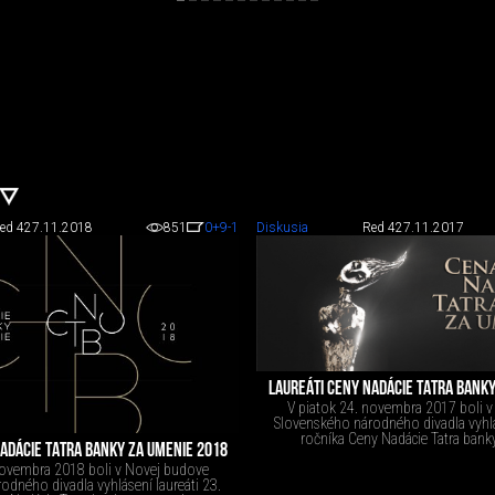
ed 4
27.11.2018
851
0
+9
-1
Diskusia
Red 4
27.11.2017
LAUREÁTI CENY NADÁCIE TATRA BANK
V piatok 24. novembra 2017 boli 
Slovenského národného divadla vyhlás
ročníka Ceny Nadácie Tatra bank
ADÁCIE TATRA BANKY ZA UMENIE 2018
novembra 2018 boli v Novej budove
odného divadla vyhlásení laureáti 23.