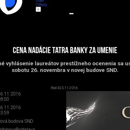
Video
Odkazy
Cena Nadácie Tatra banky za umenie
é vyhlásenie laureátov prestížneho ocenenia sa u
sobotu 26. novembra v novej budove SND.
Red 4
23.11.2016
6.11.2016
8:00
6.11.2016
3:59
ová budova SND.
ribinovaBratislava,