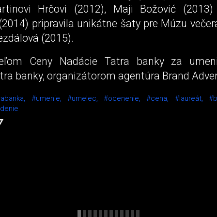
rtinovi Hrčovi (2012), Maji Božović (2013)
(2014) pripravila unikátne šaty pre Múzu večer
ezdálová (2015).
teľom Ceny Nadácie Tatra banky za umen
tra banky, organizátorom agentúra Brand Adver
trabanka,
#umenie,
#umelec,
#ocenenie,
#cena,
#laureát,
#b
adenie