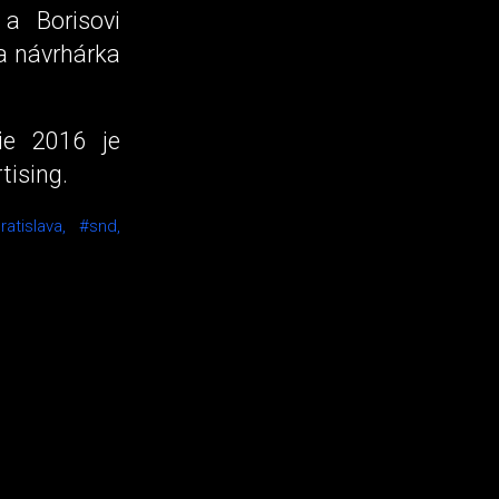
 a Borisovi
a návrhárka
ie 2016 je
tising.
ratislava,
#snd,