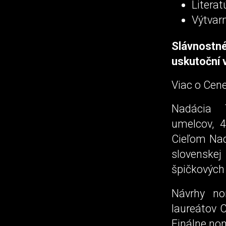
Literat
Výtvar
Slávnost
uskutoční 
Viac o Cen
Nadácia 
umelcov, 
Cieľom Nad
slovenske
špičkových 
Návrhy no
laureátov 
Finálne nom