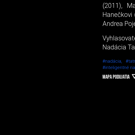
(2011), Ma
Hanečkovi 
Andrea Poj
Vyhlasova
Nadácia Ta
#nadácia,
#ta
#inteligentné ri
MAPA PODUJATIA