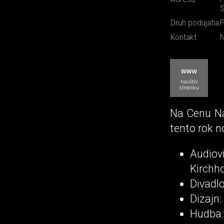
S
Druh podujatia
P
Kontakt
N
navštív
stránku
Na Cenu Na
tento rok 
Audiov
Kirchh
Divadl
Dizajn:
Hudba: