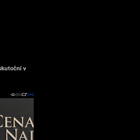
skutoční v
354
0
+0