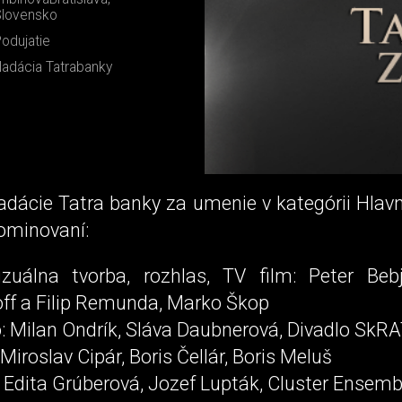
lovensko
odujatie
adácia Tatrabanky
dácie Tatra banky za umenie v kategórii Hlavn
nominovaní:
izuálna tvorba, rozhlas, TV film: Peter Beb
off a Filip Remunda, Marko Škop
o: Milan Ondrík, Sláva Daubnerová, Divadlo SkR
 Miroslav Cipár, Boris Čellár, Boris Meluš
 Edita Grúberová, Jozef Lupták, Cluster Ensemb