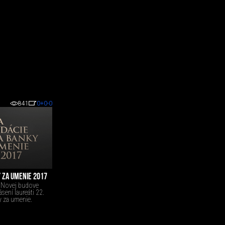
841
0
+0
-0
Y ZA UMENIE 2017
v Novej budove
ení laureáti 22.
y za umenie.