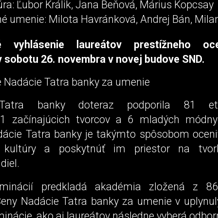
úra: Ľubor Králik, Jana Beňová, Márius Kopcsay
né umenie: Milota Havránková, Andrej Bán, Mila
né vyhlásenie laureátov prestížneho oc
v sobotu 26. novembra v novej budove SND.
e Nadácie Tatra banky za umenie
Tatra banky doteraz podporila 81 eta
41 začínajúcich tvorcov a 6 mladých módnyc
ácie Tatra banky je takýmto spôsobom oceni
j kultúry a poskytnúť im priestor na tvor
diel.
minácií predkladá akadémia zložená z 8
Ceny Nadácie Tatra banky za umenie v uplynul
inácie, ako aj laureátov následne vyberá odbor