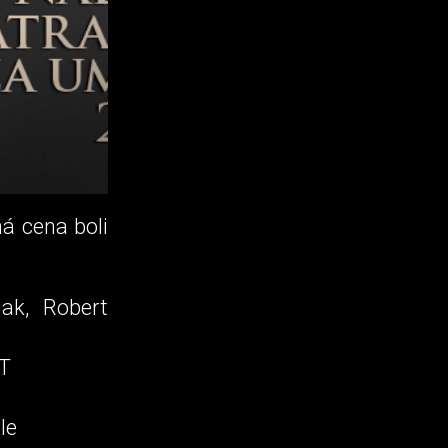
á cena boli
jak, Robert
AT
le