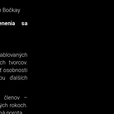
n Bočkay
enenia sa
blovaných
h tvorcov.
ť osobnosti
bu ďalších
6 členov –
ých rokoch.
ná porota.