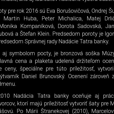
ty pre rok 2016 sú Eva Borušovičová, Ondrej Šu
 Martin Huba, Peter Michalica, Matej Drli
 Monika Kompaníková, Dorota Sadovská, Jan
bová a Štefan Klein. Predsedom poroty je Igor
predsedom Správnej rady Nadácie Tatra banky.
 aj symbolom pocty, je bronzová soška Múz
Hlavná cena a plaketa udelená držiteľom oce
 ceny, špeciálne pre túto príležitosť, vytvor
ýtvarník Daniel Brunovský. Ocenení zároveň z
dmenu.
010 Nadácia Tatra banky oceňuje aj prá
rcov, ktorí majú príležitosť vytvoriť šaty pre
šovú. Po Márii Štranekovej (2010), Marcelov