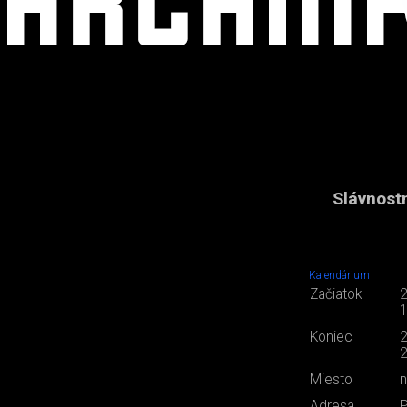
Slávnostn
Kalendárium
Začiatok
2
1
Koniec
2
2
Miesto
n
Adresa
P