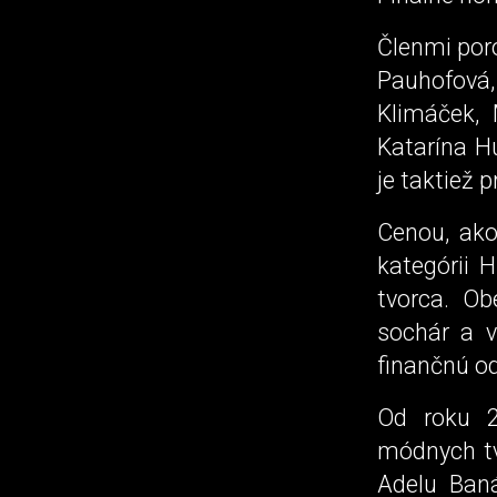
Členmi poro
Pauhofová,
Klimáček,
Katarína Hu
je taktiež 
Cenou, ako
kategórii 
tvorca. Obe
sochár a v
finančnú o
Od roku 2
módnych tvo
Adelu Baná