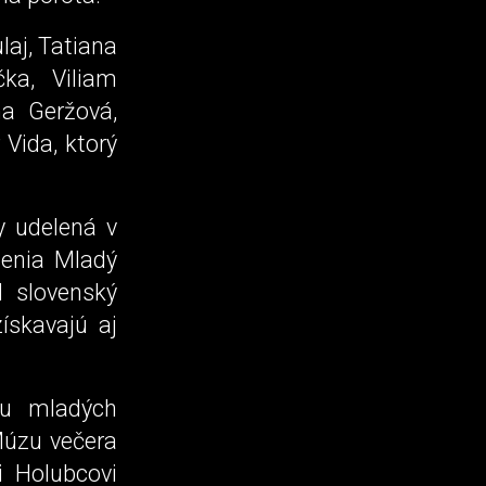
laj, Tatiana
čka, Viliam
a Geržová,
 Vida, ktorý
y udelená v
nenia Mladý
il slovenský
ískavajú aj
cu mladých
 Múzu večera
i Holubcovi