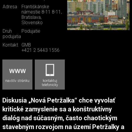
Adresa
Františkánske
námestie 8-11 8-11,
Bratislava,
Slovensko
Druh
Podujatie
podujatia
Kontakt
GMB
+421 2 5443 1556
navštív stránku
kontaktuj
telefonicky
Diskusia „Nová Petržalka“ chce vyvolať
kritické zamyslenie sa a konštruktívny
dialóg nad súčasným, často chaotickým
stavebným rozvojom na území Petržalky a