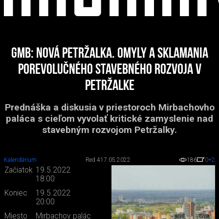
GMB: Nová Petržalka. Omyly a sklamania
porevolučného stavebného rozvoja v
Petržalke
Prednáška a diskusia v priestoroch Mirbachovho
paláca s cieľom vyvolať kritické zamyslenie nad
stavebným rozvojom Petržalky.
Kalendárium
Red 4
17.05.2022
186
0
+2
Začiatok
19.5.2022
18:00
Koniec
19.5.2022
20:00
Miesto
Mirbachov palác