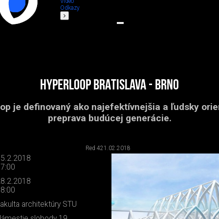
Video
Odkazy
HYPERLOOP BRATISLAVA - BRNO
op je definovaný ako najefektívnejšia a ľudsky ori
preprava budúcej generácie.
Red 4
21.02.2018
5.2.2018
7:00
8.2.2018
8:00
akulta architektúry STU
ámestie slobody 19,