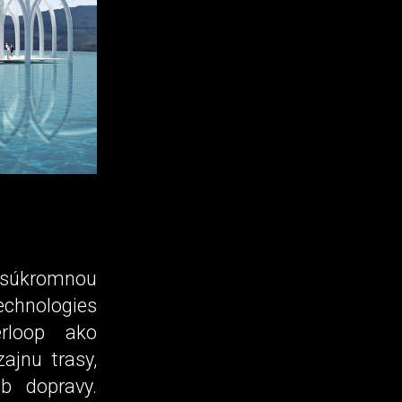
súkromnou
echnologies
rloop ako
ajnu trasy,
b dopravy.