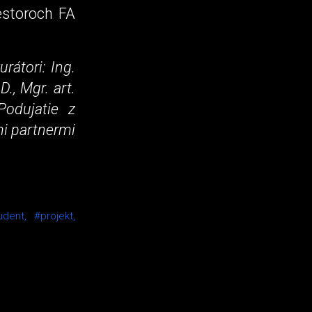
estoroch FA
rátori: Ing.
., Mgr. art.
Podujatie z
mi partnermi
udent,
#projekt,