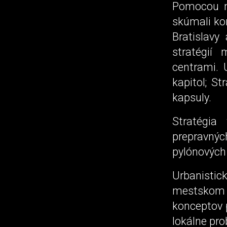
Pomocou me
skúmali ko
Bratislavy
stratégií
centrami. 
kapitol; St
kapsuly.
Stratégia
prepravnýc
pylónových 
Urbanisti
mestskom p
konceptov 
lokálne pro