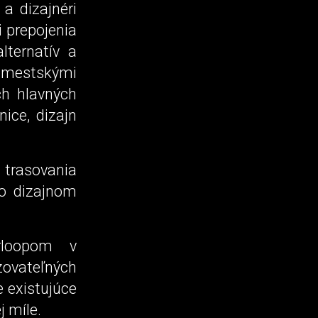
a dizajnéri
 prepojenia
lternatív a
 mestskými
ch hlavných
nice, dizajn
trasovania
ko dizajnom
erloopom v
zovateľných
 existujúce
j míle.