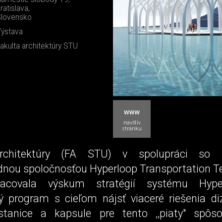
ratislava,
lovensko
ýstava
akulta architektúry STU
navštív
stránku
architektúry (FA STU) v spolupráci so 
nou spoločnosťou Hyperloop Transportation T
racovala výskum stratégií systému Hype
 program s cieľom nájsť viaceré riešenia diz
stanice a kapsule pre tento ,,piaty" spôso