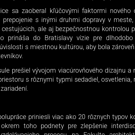
ice sa zaoberal kľúčovými faktormi nového
e prepojenie s inými druhmi dopravy v meste,
 cestujúcich, ale aj bezpečnostnou kontrolou p
 prináša do Bratislavy vízie pre dlhodobo
súvislosti s miestnou kultúrou, aby bola zároveň
tevníkov.
ule prešiel vývojom viacúrovňového dizajnu a r
riestoru s rôznymi typmi sedadiel, osvetlenia, 
 zariadení.
polupráce priniesli viac ako 20 rôznych typov 
okrem toho podnety pre zlepšenie interdisc
vzdelávacieho procesu na Fakulte architek