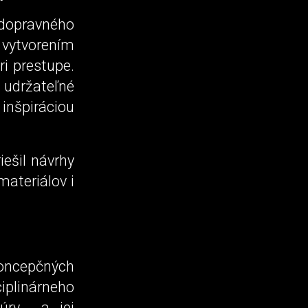
 dopravného
 vytvorením
ri prestupe.
 udržateľné
 inšpiráciou
iešil návrhy
materiálov i
koncepčných
iplinárneho
túry a jej