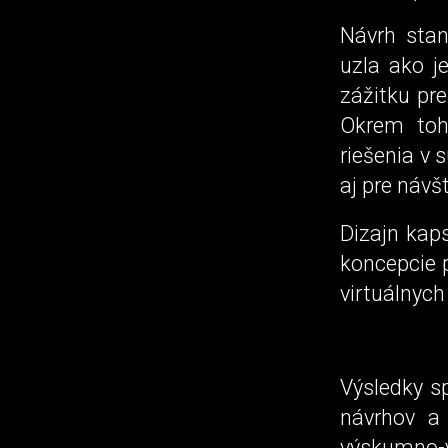
Návrh stan
uzla ako j
zážitku pre
Okrem toho
riešenia v 
aj pre návš
Dizajn kaps
koncepcie p
virtuálnych
Výsledky s
návrhov a 
výskumno-