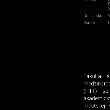
B
S
Druh podujatia
V
Kontakt
F
Fakulta 
medzinárod
(HTT) sp
akademický
mestskej 