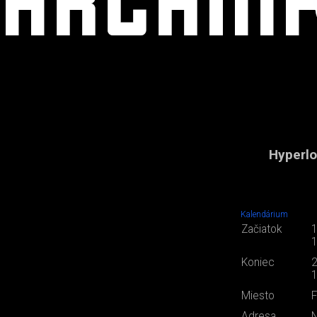
Hyperlo
Kalendárium
Začiatok
1
1
Koniec
2
1
Miesto
F
Adresa
N