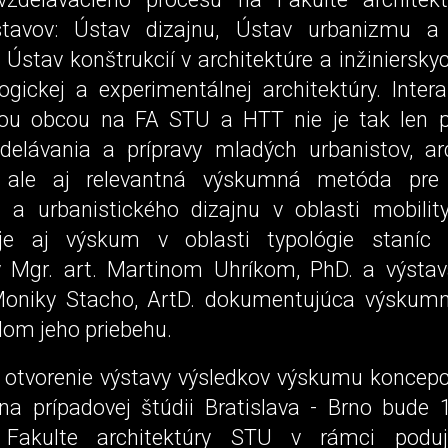
stavov: Ústav dizajnu, Ústav urbanizmu 
 Ústav konštrukcií v architektúre a inžiniersky
ogickej a experimentálnej architektúry. Inter
ou obcou na FA STU a HTT nie je tak len 
delávania a prípravy mladých urbanistov, ar
v, ale aj relevantná výskumná metóda pre
va a urbanistického dizajnu v oblasti mobilit
 je aj výskum v oblasti typológie staníc 
 Mgr. art. Martinom Uhríkom, PhD. a výstava
Moniky Stacho, ArtD. dokumentujúca výskum
lom jeho priebehu.
 otvorenie výstavy výsledkov výskumu koncep
na prípadovej štúdii Bratislava - Brno bude 
Fakulte architektúry STU v rámci poduj