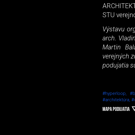
ARCHITEKTÚ
STU verejno
Výstavu org
arch. Vladi
Martin Bal
verejných z
podujatia s
#hyperloop,
#b
#architektúra,
#
MAPA PODUJATIA