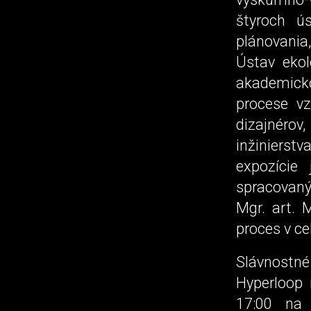
štyroch ú
plánovania,
Ústav ekol
akademick
procese vz
dizajnéro
inžinierst
expozície
spracovaný
Mgr. art. 
proces v ce
Slávnostné
Hyperloop 
17:00 na 