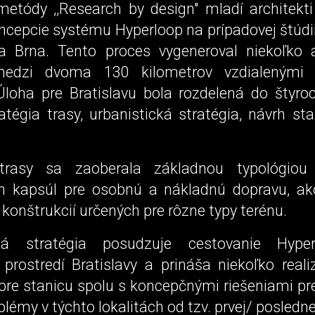
tódy ,,Research by design" mladí architekti 
ncepcie systému Hyperloop na prípadovej štúdii
 a Brna. Tento proces vygeneroval niekoľko a
 medzi dvoma 130 kilometrov vzdialenými
Úloha pre Bratislavu bola rozdelená do štyro
ratégia trasy, urbanistická stratégia, návrh sta
 trasy sa zaoberala základnou typológiou 
h kapsúl pre osobnú a nákladnú dopravu, a
konštrukcií určených pre rôzne typy terénu.
cká stratégia posudzuje cestovanie Hyp
rostredí Bratislavy a prináša niekoľko reali
pre stanicu spolu s koncepčnými riešeniami pre
blémy v týchto lokalitách od tzv. prvej/ posledne