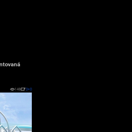
entovaná
148
0
+0