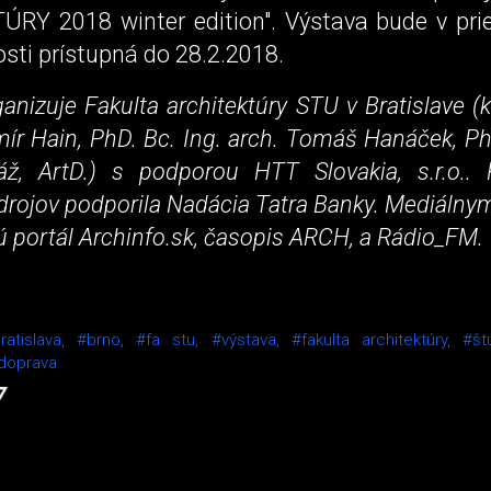
RY 2018 winter edition". Výstava bude v pri
sti prístupná do 28.2.2018.
anizuje Fakulta architektúry STU v Bratislave (ku
mír Hain, PhD. Bc. Ing. arch. Tomáš Hanáček, PhD
áž, ArtD.) s podporou HTT Slovakia, s.r.o.. 
drojov podporila Nadácia Tatra Banky. Mediálny
ú portál Archinfo.sk, časopis ARCH, a Rádio_FM.
ratislava,
#brno,
#fa stu,
#výstava,
#fakulta architektúry,
#št
doprava