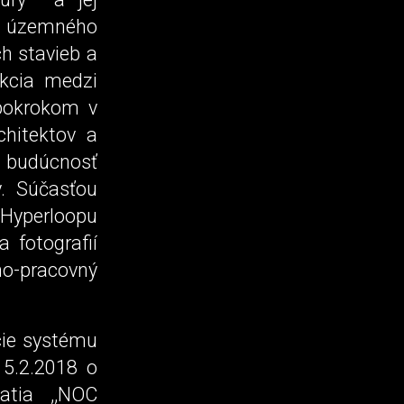
a územného
ch stavieb a
akcia medzi
pokrokom v
chitektov a
 budúcnosť
y. Súčasťou
Hyperloopu
 fotografií
no-pracovný
cie systému
15.2.2018 o
atia ,,NOC