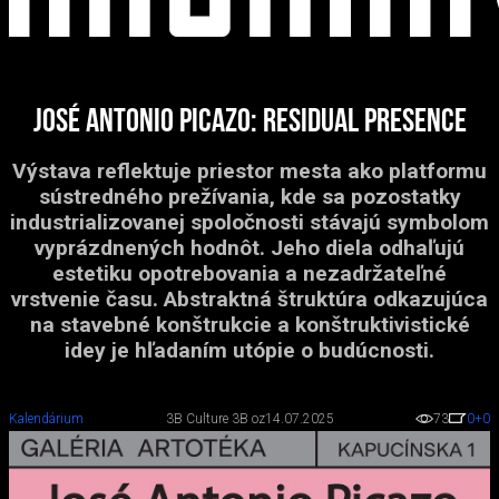
José Antonio Picazo: Residual Presence
Výstava reflektuje priestor mesta ako platformu
sústredného prežívania, kde sa pozostatky
industrializovanej spoločnosti stávajú symbolom
vyprázdnených hodnôt. Jeho diela odhaľujú
estetiku opotrebovania a nezadržateľné
vrstvenie času. Abstraktná štruktúra odkazujúca
na stavebné konštrukcie a konštruktivistické
idey je hľadaním utópie o budúcnosti.
Kalendárium
3B Culture 3B oz
14.07.2025
73
0
+0