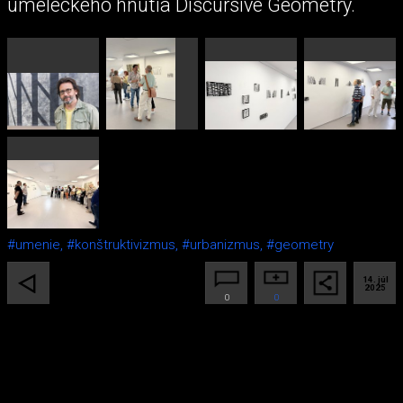
umeleckého hnutia Discursive Geometry.
#umenie,
#konštruktivizmus,
#urbanizmus,
#geometry
14. júl
2025
0
0