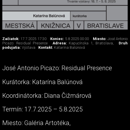
Začiatok:
17.7.2025 17:30
Koniec:
5.8.2025 00:00
Miesto:
José Antonio
Picazo: Residual Presence
Adresa:
Kapucínska 1, Bratislava,
Druh
podujatia:
Výstava
Kontakt:
Katarína Balúnová
José Antonio Picazo: Residual Presence
Kurátorka: Katarína Balúnová
Koordinátorka: Diana Čižmárová
Termín: 17.7.2025 – 5.8.2025
Miesto: Galéria Artotéka,