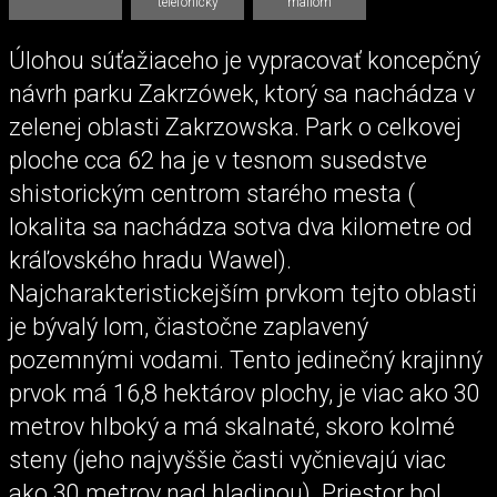
telefonicky
mailom
Úlohou súťažiaceho je vypracovať koncepčný
návrh parku Zakrzówek, ktorý sa nachádza v
zelenej oblasti Zakrzowska. Park o celkovej
ploche cca 62 ha je v tesnom susedstve
shistorickým centrom starého mesta (
lokalita sa nachádza sotva dva kilometre od
kráľovského hradu Wawel).
Najcharakteristickejším prvkom tejto oblasti
je bývalý lom, čiastočne zaplavený
pozemnými vodami. Tento jedinečný krajinný
prvok má 16,8 hektárov plochy, je viac ako 30
metrov hlboký a má skalnaté, skoro kolmé
steny (jeho najvyššie časti vyčnievajú viac
ako 30 metrov nad hladinou). Priestor bol