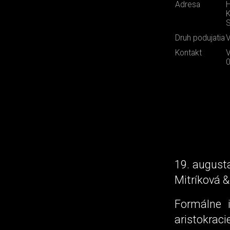
Adresa
H
K
S
Druh podujatia
V
Kontakt
19. augusta
Mitríková &
Formálne i
aristokra