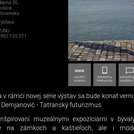
lavná 20,
ošice,
lovensko
ýstava
VUNU
0902 155 011
navštív
kontaktuj
kontaktuj
stránku
telefonicky
sociálne 
 v rámci novej série výstav sa bude konať vern
 Demjanovič - Tatranský futurizmus.
nšpirovaní muzeálnymi expozíciami v býval
cie na zámkoch a kaštieľoch, ale i mode