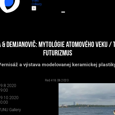
Video
Odkazy
á & Demjanovič: Mytológie atomového veku / 
futurizmus
Vernisáž a výstava modelovanej keramickej plastiky
Red 4
18.08.2020
9.8.2020
9:00
9.10.2020
0:00
UNU Gallery