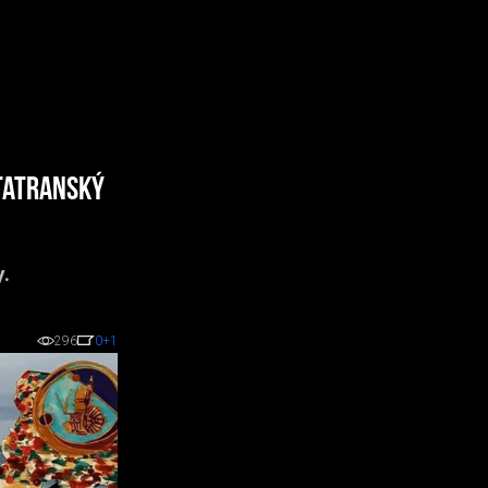
Tatranský
.
296
0
+1