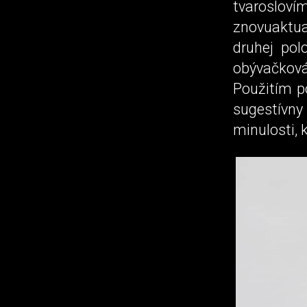
tvaroslov
znovuaktua
druhej pol
obývačkov
Použitím p
sugestívny
minulosti, 