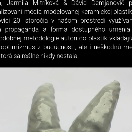
ím, Jarmila Mitríková & Dávid Demjanovič p
lizovaní média modelovanej keramickej plastiky
ovici 20. storočia v našom prostredí využíva
á propaganda a forma dostupného umenia
odobnej metodológie autori do plastík vkladajú
 optimizmus z budúcnosti, ale i neškodnú me
ktorá sa reálne nikdy nestala.