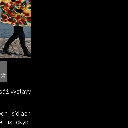
 cez
siete
isáž výstavy
ých sídlach
rnistickým