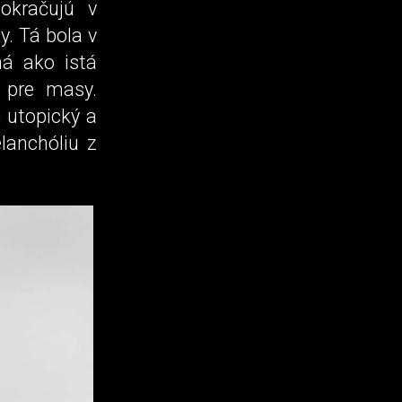
okračujú v
. Tá bola v
ná ako istá
 pre masy.
 utopický a
lanchóliu z