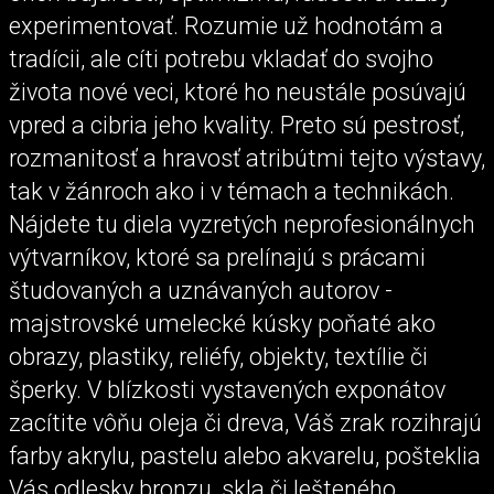
experimentovať. Rozumie už hodnotám a
tradícii, ale cíti potrebu vkladať do svojho
života nové veci, ktoré ho neustále posúvajú
vpred a cibria jeho kvality. Preto sú pestrosť,
rozmanitosť a hravosť atribútmi tejto výstavy,
tak v žánroch ako i v témach a technikách.
Nájdete tu diela vyzretých neprofesionálnych
výtvarníkov, ktoré sa prelínajú s prácami
študovaných a uznávaných autorov -
majstrovské umelecké kúsky poňaté ako
obrazy, plastiky, reliéfy, objekty, textílie či
šperky. V blízkosti vystavených exponátov
zacítite vôňu oleja či dreva, Váš zrak rozihrajú
farby akrylu, pastelu alebo akvarelu, pošteklia
Vás odlesky bronzu, skla či lešteného