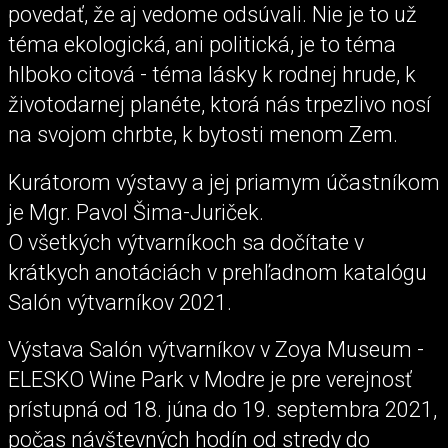
povedať, že aj vedome odsúvali. Nie je to už
téma ekologická, ani politická, je to téma
hlboko citová - téma lásky k rodnej hrude, k
životodarnej planéte, ktorá nás trpezlivo nosí
na svojom chrbte, k bytosti menom Zem.
Kurátorom výstavy a jej priamym účastníkom
je Mgr. Pavol Šima-Juriček.
O všetkých výtvarníkoch sa dočítate v
krátkych anotáciách v prehľadnom katalógu
Salón výtvarníkov 2021.
Výstava Salón výtvarníkov v Zoya Museum -
ELESKO Wine Park v Modre je pre verejnosť
prístupná od 18. júna do 19. septembra 2021,
počas návštevných hodín od stredy do