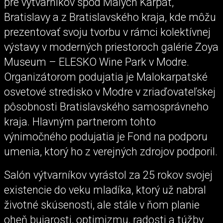
pre výtvarníkov spod Malých Karpát,
Bratislavy a z Bratislavského kraja, kde môžu
prezentovať svoju tvorbu v rámci kolektívnej
výstavy v moderných priestoroch galérie Zoya
Museum – ELESKO Wine Park v Modre.
Organizátorom podujatia je Malokarpatské
osvetové stredisko v Modre v zriaďovateľskej
pôsobnosti Bratislavského samosprávneho
kraja. Hlavným partnerom tohto
výnimočného podujatia je Fond na podporu
umenia, ktorý ho z verejných zdrojov podporil.
Salón výtvarníkov vyrástol za 25 rokov svojej
existencie do veku mladíka, ktorý už nabral
životné skúsenosti, ale stále v ňom planie
oheň bujarosti, optimizmu, radosti a túžby