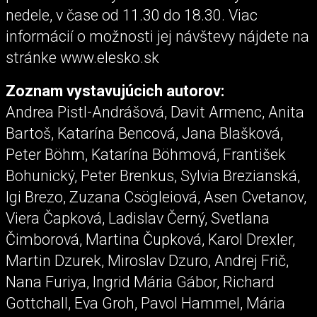
nedele, v čase od 11.30 do 18.30. Viac
informácií o možnosti jej návštevy nájdete na
stránke www.elesko.sk
Zoznam vystavujúcich autorov:
Andrea Pistl-Andrášová, Davit Armenc, Anita
Bartoš, Katarína Bencová, Jana Blašková,
Peter Böhm, Katarína Böhmová, František
Bohunický, Peter Brenkus, Sylvia Brezianská,
Igi Brezo, Zuzana Csögleiová, Asen Cvetanov,
Viera Čapková, Ladislav Černý, Svetlana
Čimborová, Martina Čupková, Karol Drexler,
Martin Dzurek, Miroslav Dzuro, Andrej Frič,
Nana Furiya, Ingrid Mária Gábor, Richard
Gottchall, Eva Groh, Pavol Hammel, Mária