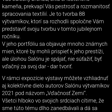
kameňa, prekvapí Vás pestrosť a rozmanitosť
spracovania textílií. Je to tvorba 88
výtvarníkov, ktorí sa rozhodli spoločne Vám
predstaviť svoju tvorbu v tomto jubilejnom
ročníku.
V jeho portfóliu sa objavuje mnoho známych
mien, ktoré by mohli prispieť k jeho prestíži,
ale úlohou Salónu je spájať, nie súťažiť, byť
vďačný za svoj dar - dar tvoriť.
V rámci expozície výstavy môžete vzhliadnuť
aj kolektívne dielo autorov Salónu výtvarníkov
2021 pod názvom „Vďačnosť Zemi“.
Všetci hlboko vo svojich srdciach cítime, že
sme túto tému dlho zanedbávali a dá sa