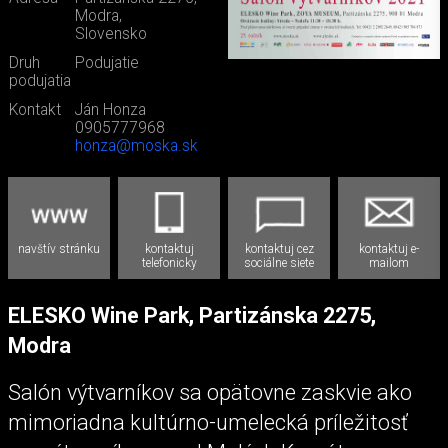
Modra,
Slovensko
Druh
Podujatie
podujatia
Kontakt
Ján Honza
0905777968
honza@moska.sk
navštív stránku
kontaktuj
kontaktuj cez
kontaktuj e-
telefonicky
sociálne siete
mailom
ELESKO Wine Park, Partizánska 2275,
Modra
Salón výtvarníkov sa opätovne zaskvie ako
mimoriadna kultúrno-umelecká príležitosť