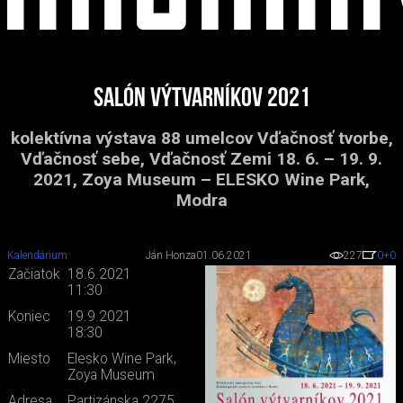
Salón výtvarníkov 2021
kolektívna výstava 88 umelcov Vďačnosť tvorbe,
Vďačnosť sebe, Vďačnosť Zemi 18. 6. – 19. 9.
2021, Zoya Museum – ELESKO Wine Park,
Modra
Kalendárium
Ján Honza
01.06.2021
227
0
+0
Začiatok
18.6.2021
11:30
Koniec
19.9.2021
18:30
Miesto
Elesko Wine Park,
Zoya Museum
Adresa
Partizánska 2275,