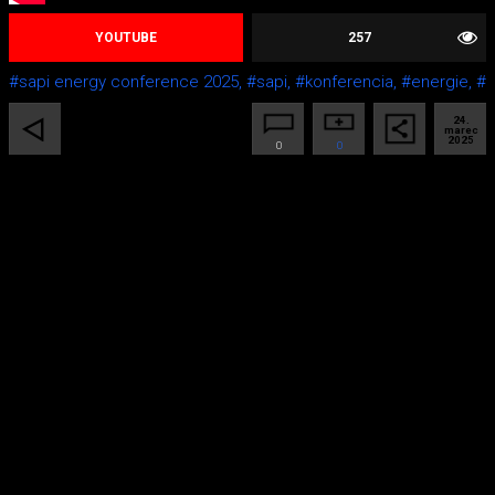
YOUTUBE
257
#sapi energy conference 2025,
#sapi,
#konferencia,
#energie,
#
24.
marec
2025
0
0