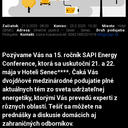
Začiatok:
21.5.2025 08:00
Koniec:
25.3.2025 15:00
Miesto:
Hotel
SENEC
Adresa:
Slnečné jazerá – Sever , Senec,
Druh podujatia:
Podujatie
Kontakt:
Ivana Kukanová tel: 00421903201019
info@sapi.sk
Pozývame Vás na 15. ročník SAPI Energy
Conference, ktorá sa uskutoční 21. a 22.
mája v Hoteli Senec****. Čaká Vás
dvojdňové medzinárodné podujatie plné
aktuálnych tém zo sveta udržateľnej
energetiky, ktorými Vás prevedú experti z
rôznych oblastí. Tešiť sa môžete na
prednášky a diskusie domácich aj
zahraničných odborníkov.