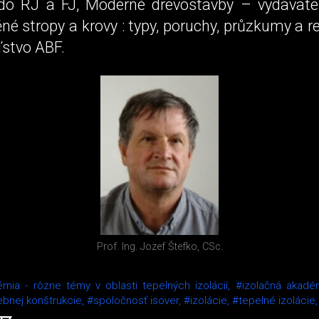
do RJ a FJ, Moderné drevostavby – vydavate
né stropy a krovy : typy, poruchy, průzkumy a 
ľstvo ABF.
Prof. Ing. Jozef Štefko, CSc.
mia - rôzne témy v oblasti tepelných izolácií,
#izolačná akadé
bnej konštrukcie,
#spoločnosť isover,
#izolácie,
#tepelné izolácie