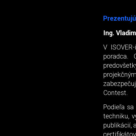
Prezentujú
Ing. Vladim
V ISOVER-
poradca. 
predovšet
projekčným
zabezpeču
Contest.
Podieľa sa
techniku, v
publikácií,
certifiká