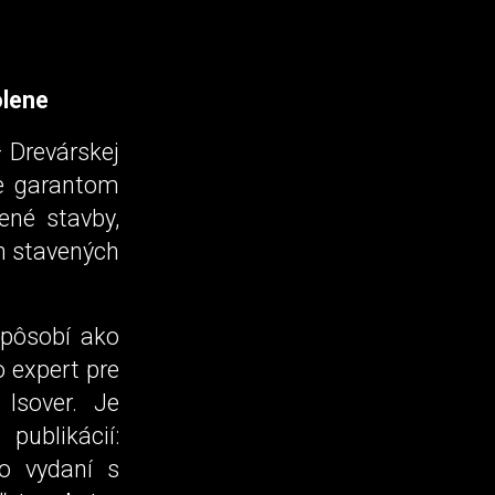
olene
– Drevárskej
Je garantom
ené stavby,
ch stavených
 pôsobí ako
o expert pre
 Isover. Je
ublikácií:
ko vydaní s