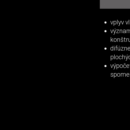
vplyv v
význam
konštr
difúzn
plochý
výpoče
spomen