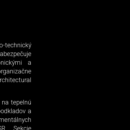
-technický
abezpečuje
onickými a
organizačne
hitectural
 na tepelnú
 podkladov a
onmentálnych
SR, Sekcie