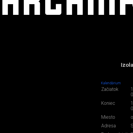
Izol
Kalendárium
Začiatok
1
0
Koniec
1
0
Miesto
o
Adresa
S