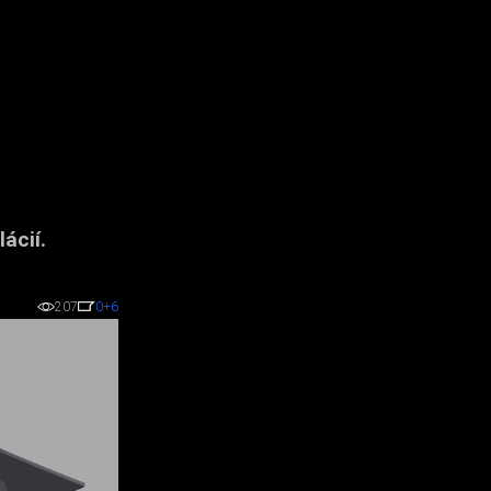
ácií.
207
0
+6