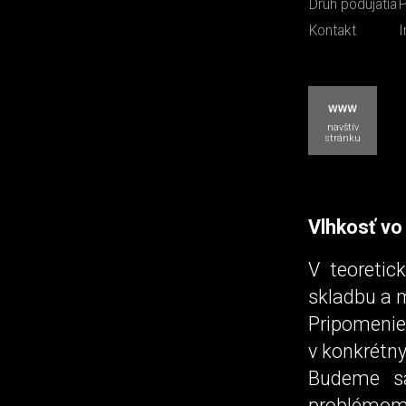
Druh podujatia
P
Kontakt
I
navštív
stránku
Vlhkosť vo
V teoretic
skladbu a m
Pripomeni
v konkrétn
Budeme sa
problémom