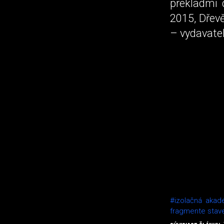
prekladmi 
2015, Dřevě
– vydavate
#izolačná akadé
fragmente stave