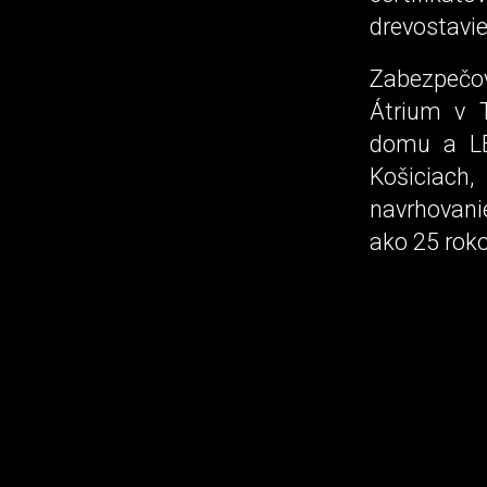
drevostavie
Zabezpečo
Átrium v T
domu a LE
Košiciach,
navrhovani
ako 25 roko