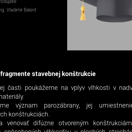
odujatie
ng. Vladimír Balent
 fragmente stavebnej konštrukcie
kej časti poukážeme na vplyv vlhkosti v nad
ateriály.
eme význam parozábrany, jej umiestnen
ych konštrukciách.
 venovať difúzne otvoreným konštrukciám
 spôsobených vlhkosťou v plochých strechác