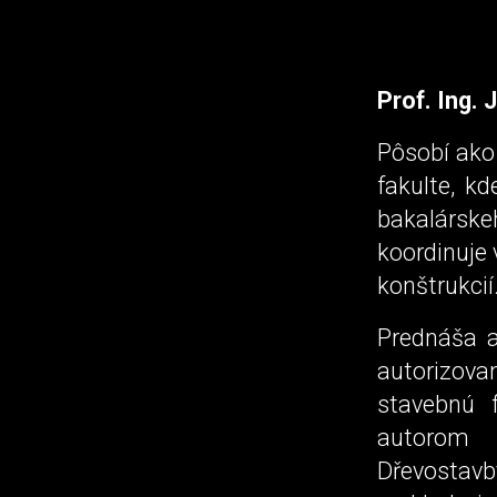
Prof. Ing.
Pôsobí ako 
fakulte, k
bakalárske
koordinuje 
konštrukcií
Prednáša a
autorizovan
stavebnú f
autorom a
Dřevostavb