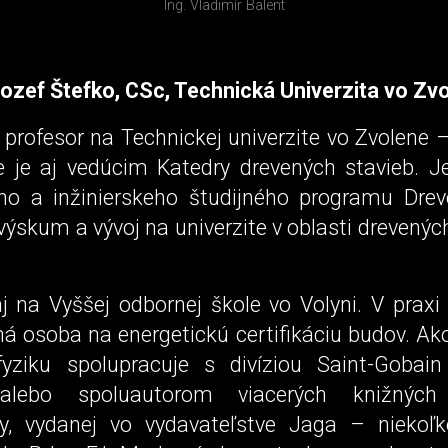
Ing. Vladimír Balent
 Jozef Štefko, CSc, Technická Univerzita vo Zv
profesor na Technickej univerzite vo Zvolene 
de je aj vedúcim Katedry drevených stavieb. 
ho a inžinierskeho študijného programu Drev
výskum a vývoj na univerzite v oblasti drevený
.
j na Vyššej odbornej škole vo Volyni. V praxi
á osoba na energetickú certifikáciu budov. Ak
yziku spolupracuje s divíziou Saint-Gobain
lebo spoluautorom viacerých knižných p
y, vydanej vo vydavateľstve Jaga – niekoľ