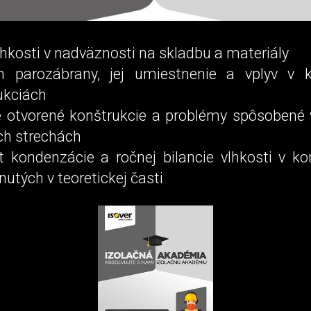
lhkosti v nadväznosti na skladbu a materiály
 parozábrany, jej umiestnenie a vplyv v k
ukciách
e otvorené konštrukcie a problémy spôsobené 
ch strechách
t kondenzácie a ročnej bilancie vlhkosti v ko
utých v teoretickej časti