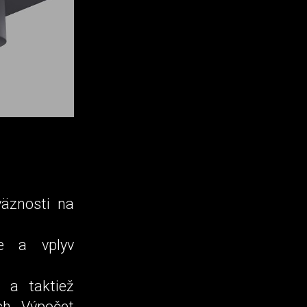
väznosti na
ie a vplyv
 a taktiež
h. Výpočet