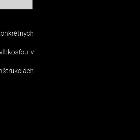
onkrétnych
vlhkosťou v
nštrukciách