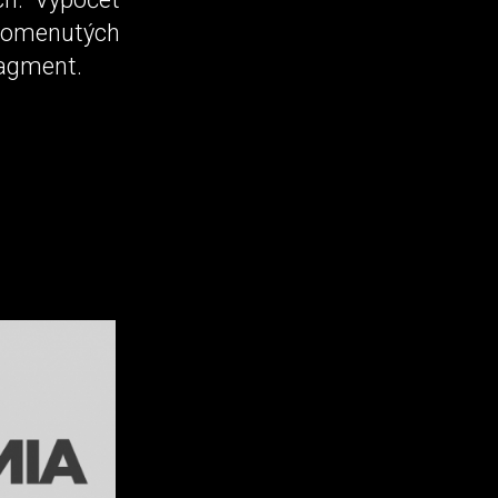
spomenutých
ragment.