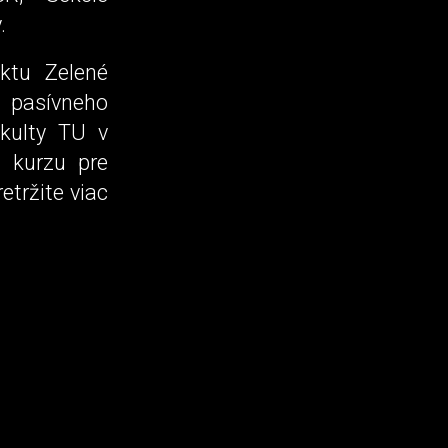
.
ktu Zelené
u pasívneho
kulty TU v
m kurzu pre
tržite viac