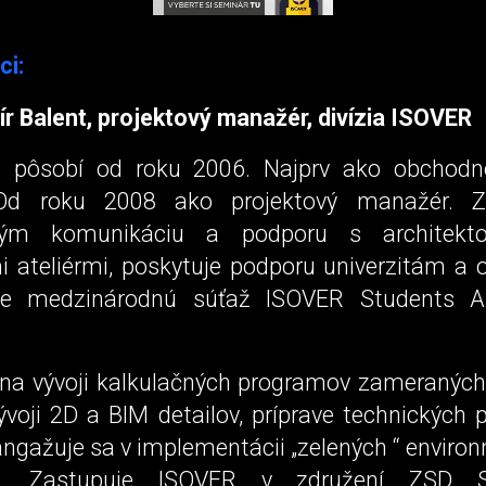
ci:
ír Balent, projektový manažér, divízia ISOVER
i pôsobí od roku 2006. Najprv ako obchodno
Od roku 2008 ako projektový manažér. Z
kým komunikáciu a podporu s architekt
i ateliérmi, poskytuje podporu univerzitám a 
je medzinárodnú súťaž ISOVER Students Arc
 na vývoji kalkulačných programov zameraných
ývoji 2D a BIM detailov, príprave technických
 angažuje sa v implementácii „zelených “ envir
tov. Zastupuje ISOVER v združení ZSD 