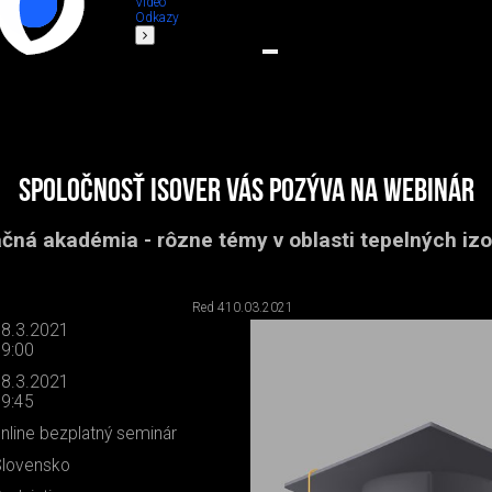
Video
Odkazy
Spoločnosť Isover Vás pozýva na webinár
ačná akadémia - rôzne témy v oblasti tepelných izol
Red 4
10.03.2021
8.3.2021
9:00
8.3.2021
9:45
nline bezplatný seminár
lovensko