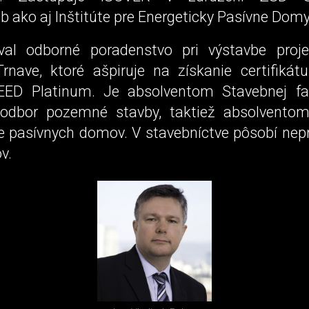
b ako aj Inštitúte pre Energeticky Pasívne Domy
val odborné poradenstvo pri výstavbe proje
rnave, ktoré ašpiruje na získanie certifikát
ED Platinum. Je absolventom Stavebnej fa
 odbor pozemné stavby, taktiež absolvento
e pasívnych domov. V stavebníctve pôsobí nepre
v.