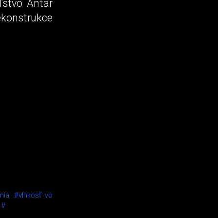
ľstvo Antar
rekonstrukce
mia,
#vlhkosť vo
,
#