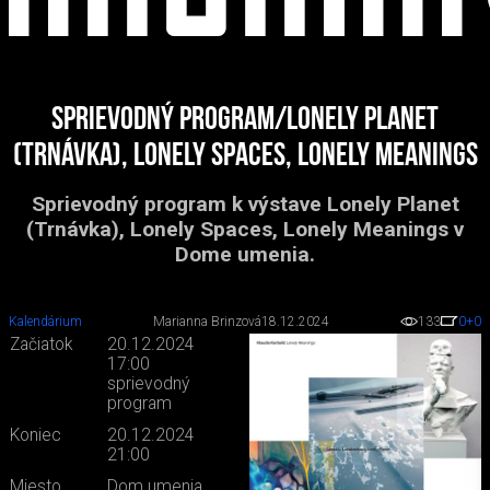
Sprievodný program/Lonely Planet
(Trnávka), Lonely Spaces, Lonely Meanings
Sprievodný program k výstave Lonely Planet
(Trnávka), Lonely Spaces, Lonely Meanings v
Dome umenia.
Kalendárium
Marianna Brinzová
18.12.2024
133
0
+0
Začiatok
20.12.2024
17:00
sprievodný
program
Koniec
20.12.2024
21:00
Miesto
Dom umenia