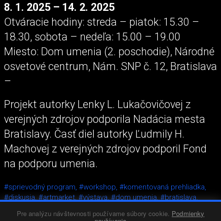
8. 1. 2025 – 14. 2. 2025
Otváracie hodiny: streda – piatok: 15.30 –
18.30, sobota – nedeľa: 15.00 – 19.00
Miesto: Dom umenia (2. poschodie), Národné
osvetové centrum, Nám. SNP č. 12, Bratislava
–
Projekt autorky Lenky L. Lukačovičovej z
verejných zdrojov podporila Nadácia mesta
Bratislavy. Časť diel autorky Ľudmily H.
Machovej z verejných zdrojov podporil Fond
na podporu umenia.
#sprievodný program,
#workshop,
#komentovaná prehliadka,
#diskusia,
#artmarket,
#výstava,
#dom umenia,
#bratislava,
#fotografia,
#socha,
#objekt,
#inštalácia,
#maľba,
#lenka l.
Pre analýzu návštevnosti používame súbory cookie.
Podmienky
lukačovičová,
#ľudmila h. machová,
#klaudia korbelič
používania