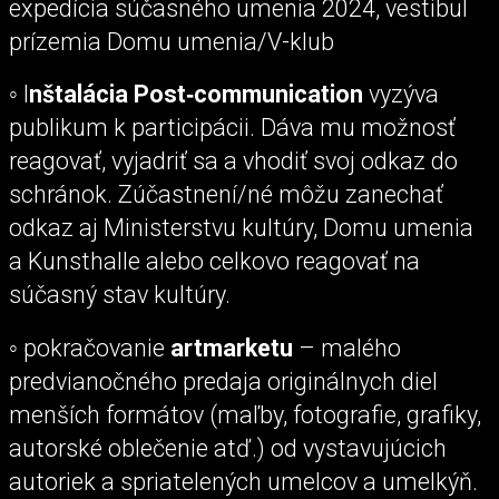
expedícia súčasného umenia 2024, vestibul
prízemia Domu umenia/V-klub
◦ I
nštalácia Post‑communication
vyzýva
publikum k participácii. Dáva mu možnosť
reagovať, vyjadriť sa a vhodiť svoj odkaz do
schránok. Zúčastnení/né môžu zanechať
odkaz aj Ministerstvu kultúry, Domu umenia
a Kunsthalle alebo celkovo reagovať na
súčasný stav kultúry.
◦ pokračovanie
artmarketu
– malého
predvianočného predaja originálnych diel
menších formátov (maľby, fotografie, grafiky,
autorské oblečenie atď.) od vystavujúcich
autoriek a spriatelených umelcov a umelkýň.