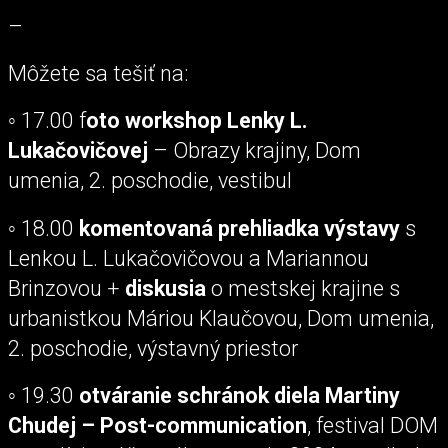
–
Môžete sa tešiť na:
◦ 17.00 f
oto workshop Lenky L.
Lukačovičovej
– Obrazy krajiny, Dom
umenia, 2. poschodie, vestibul
◦ 18.00
komentovaná prehliadka výstavy
s
Lenkou L. Lukačovičovou a Mariannou
Brinzovou +
diskusia
o mestskej krajine s
urbanistkou Máriou Klaučovou, Dom umenia,
2. poschodie, výstavný priestor
◦ 19.30
otváranie schránok diela Martiny
Chudej – Post-communication
, festival DOM