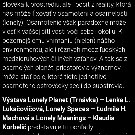
človeka k prostrediu, ale i pocit z reality, ktorá
nás môže fixovať v osamotení a osamelosti
(lonely). Osamotenie však paradoxne môže
viesť k väčšej citlivosti voči sebe i okoliu. K
pozornejšiemu vnímaniu (nielen) nášho
environmentu, ale i rôznych medziľudských,
medzidruhových či iných vzťahov. A tak sa z
osamelých planét, priestorov a významov
môže stať pole, ktoré tieto jednotlivé
osamotené ostrovčeky scelí do súostrovia.
Výstava Lonely Planet (Trnávka) – Lenka L.
Lukačovičová, Lonely Spaces – Ľudmila H.
Machová a Lonely Meanings – Klaudia
Korbelič
predstavuje tri pohľady