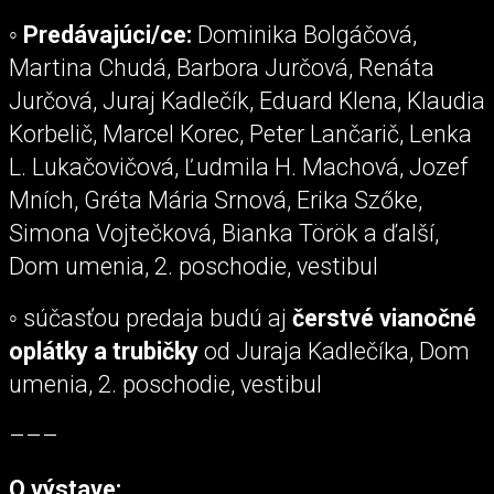
◦
Predávajúci/ce:
Dominika Bolgáčová,
Martina Chudá, Barbora Jurčová, Renáta
Jurčová, Juraj Kadlečík, Eduard Klena, Klaudia
Korbelič, Marcel Korec, Peter Lančarič, Lenka
L. Lukačovičová, Ľudmila H. Machová, Jozef
Mních, Gréta Mária Srnová, Erika Szőke,
Simona Vojtečková, Bianka Török a ďalší,
Dom umenia, 2. poschodie, vestibul
◦ súčasťou predaja budú aj
čerstvé vianočné
oplátky a trubičky
od Juraja Kadlečíka, Dom
umenia, 2. poschodie, vestibul
–––
O výstave: