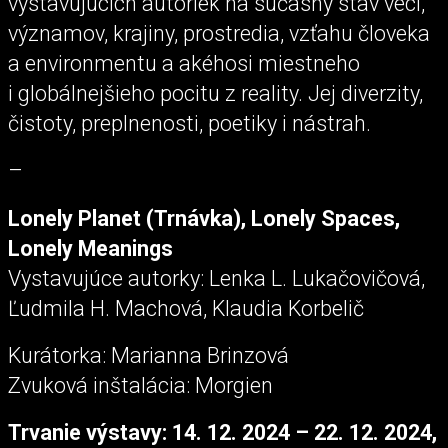
vystavujúcich autoriek na súčasný stav vecí,
významov, krajiny, prostredia, vzťahu človeka
a environmentu a akéhosi miestneho
i globálnejšieho pocitu z reality. Jej diverzity,
čistoty, preplnenosti, poetiky i nástrah.
–
Lonely Planet (Trnávka), Lonely Spaces,
Lonely Meanings
Vystavujúce autorky: Lenka L. Lukačovičová,
Ľudmila H. Machová, Klaudia Korbelič
Kurátorka: Marianna Brinzová
Zvuková inštalácia: Morgien
Trvanie výstavy: 14. 12. 2024 – 22. 12. 2024,