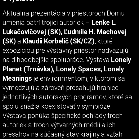
Aktuálna prezentácia v priestoroch Domu
umenia patrí trojici autoriek –
Lenke L.
Lukačovičovej (SK), Ľudmile H. Machovej
(SK)
a
Klaudii Korbelič (SK/CZ)
, ktoré
expozíciou pre výstavný priestor nadväzujú
na dlhodobejšie spolupráce. Výstava
Lonely
Planet (Trnávka), Lonely Spaces, Lonely
Meanings
je environmentom, v ktorom sa
vymedzujú a zároveň presahujú hranice
jednotlivých autorských programov, ktoré sa
spolu snažia koexistovať v symbióze.
Výstava ponúka špecifické pohľady troch
autoriek a troch výtvarných médií a ich
presahov na súčasný stav krajiny a vzťah