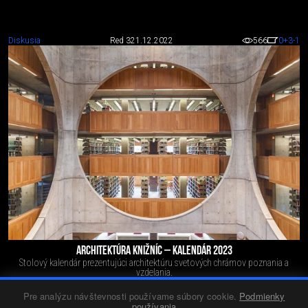
Diskusia
Red 3
21.12.2022
566
0
+3
-1
ARCHITEKTÚRA KNIŽNÍC – KALENDÁR 2023
Stolový kalendár prezentujúci architektúru svetových chrámov poznania a
vzdelania.
Pre analýzu návštevnosti používame súbory cookie.
Podmienky
používania