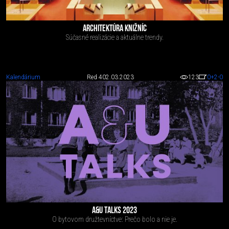
ARCHITEKTÚRA KNIŽNÍC
Súčasné realizácie a aktuálne trendy.
Kalendárium
Red 4
02.03.2023
123
0
+2
-0
A&U TALKS 2023
O bytovom družtevníctve: Prečo bolo a nie je.