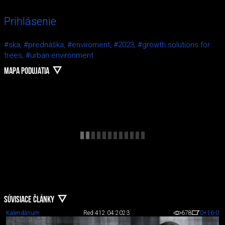
Prihlásenie
#ska,
#prednáška,
#enviroment,
#2023,
#growth solutions for
trees,
#urban environment
MAPA PODUJATIA
SÚVISIACE ČLÁNKY
Kalendárium
Red 4
12.04.2023
678
0
+16
-0