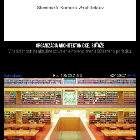
ORGANIZÁCIA ARCHITEKTONICKEJ SÚŤAŽE
V nadväznosti na aktuálne schválenie nového znenia Súťažného poriadku.
Kalendárium
Red 4
06.03.2023
158
0
+1
-0