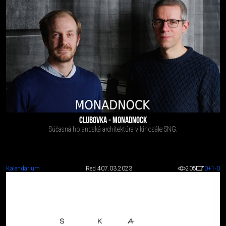
CLUBOVKA - MONADNOCK
Súčasná holandská architektúra v kinosále SNG.
Kalendárium
Red 4
07.03.2023
205
0
+1
-0