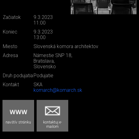
Začiatok
9.3.2023
11:00
Koniec
9.3.2023
13:00
Miesto
Slovenská komora architektov
Adresa
Námestie SNP 18,
Bratislava,
Slovensko
Druh podujatia
Podujatie
Kontakt
SKA
komarch@komarch.sk
navštív stránku
kontaktuj e-
mailom