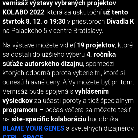
vernisáž výstavy vybraných projektov
KOLABO 2022
, ktorá sa uskutoční
už tento
štvrtok 8. 12. o 19:30
v priestoroch
Divadla K
na Palackého 5 v centre Bratislavy.
Na výstave môžete vidieť
19 projektov
, ktoré
sa dostali do užšieho výberu
4. ročníka
súťaže autorského dizajnu
, spomedzi
ktorých odborná porota vyberie tri, ktoré si
odnesú hlavné ceny. A Vy môžete byť pri tom.
Vernisáž bude spojená s
vyhlásením
výsledkov
za účasti poroty a tiež špeciálnym
programom
– počas večera sa môžete tešiť
na
site-specific kolaboráciu
hudobníka
BLAME YOUR GENES
a svetelných dizajnérov
CTRL_SPACE
.