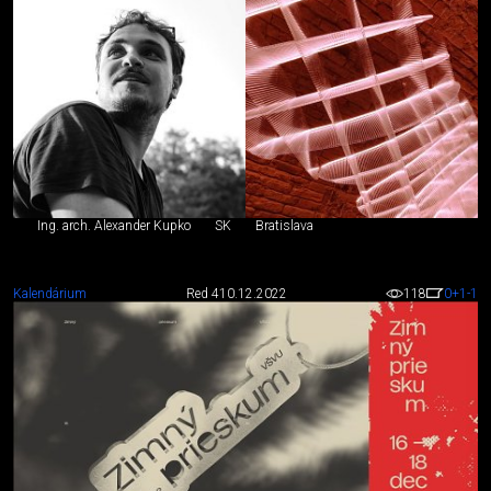
Ing. arch. Alexander Kupko
SK
Bratislava
Kalendárium
Red 4
10.12.2022
118
0
+1
-1