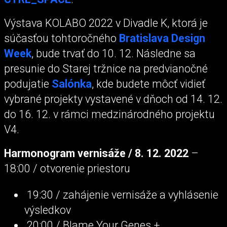
Výstava KOLABO 2022 v Divadle K, ktorá je
súčasťou tohtoročného
Bratislava Design
Week
, bude trvať do 10. 12. Následne sa
presunie do Starej tržnice na predvianočné
podujatie
Salónka
, kde budete môcť vidieť
vybrané projekty vystavené v dňoch od 14. 12.
do 16. 12. v rámci medzinárodného projektu
V4.
Harmonogram vernisáže / 8. 12. 2022
–
18:00 / otvorenie priestoru
19:30 / zahájenie vernisáže a vyhlásenie
výsledkov
20:00 / Blame Your Genes +