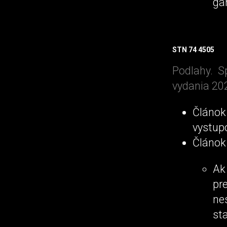
ga
STN 74 4505
Podlahy. S
vydania 20
Článok
vystup
Článok 
Ak
pr
ne
st