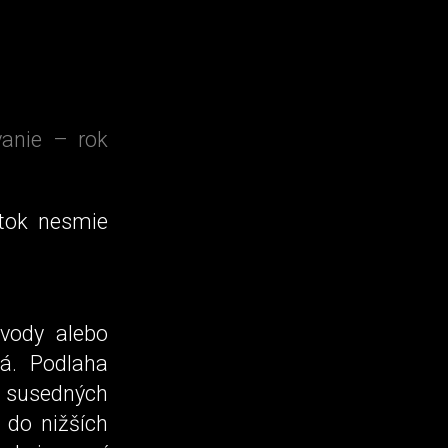
vanie – rok
vtok nesmie
vody alebo
á. Podlaha
susedných
 do nižších