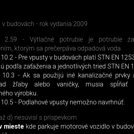
 v budovách - rok vydania 2009
k 2.59 - Výtlačné potrubie je potrubie z
ením, ktorým sa prečerpáva odpadová voda.
 10.2 - Pre vpusty v budovách platí STN EN 125
ú podľa zaťaženia a jednotlivých tried STN EN 
 10.3 - Ak sa použijú iné kanalizačné prvky 
klad žľaby alebo vaničky, musia spĺňať 
ného výrobku.
 10.5 - Podlahové vpusty nemožno navrhnúť:
 až d) nesúvisí s príspevkom
v mieste
kde parkuje motorové vozidlo v budove