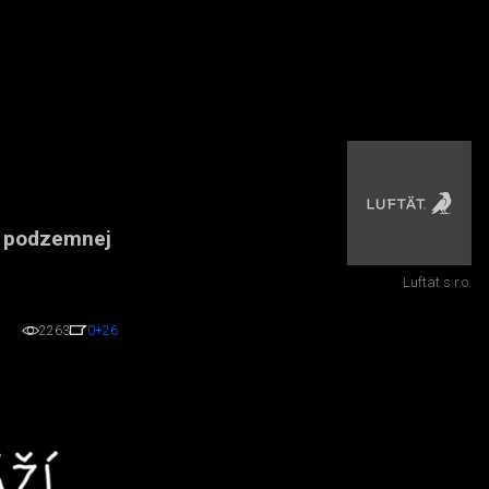
í podzemnej
Luftät s.r.o.
2263
0
+26