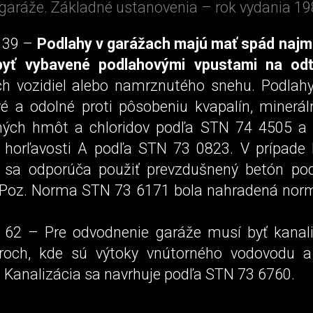
aráže. Základné ustanovenia – rok vydania 19
 39 –
Podlahy v garážach majú mať spád najm
byť vybavené podlahovými vpustami na od
h vozidiel alebo namrznutého snehu. Podlah
ivé a odolné proti pôsobeniu kvapalín, minerál
ých hmôt a chloridov podľa STN 74 4505 a
 horľavosti A podľa STN 73 0823. V prípade
 sa odporúča použiť prevzdušnený betón po
(Poz. Norma STN 73 6171 bola nahradená no
 62 – Pre odvodnenie garáže musí byť kanali
oroch, kde sú výtoky vnútorného vodovodu 
. Kanalizácia sa navrhuje podľa STN 73 6760.