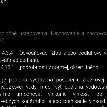
ráž
poločné ustanovenia. Navrhovanie a zhotovo
22
 4.3.4 - Odvodňovací žľab alebo podlahový 
ovať nad podlahu.
4.13.1 - [podrobnosti v norme], okrem iného:
 je podlaha vystavená pôsobeniu zrážkovej 
evádzkovej vody, musí byť podlaha vodotesn
smie umožňovať vnikanie vlhkosti do 
avebných konštrukcii alebo prenikanie vlhkosti