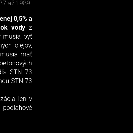
87 až 1989
enej 0,5% a
tok vody
z
y musia byť
nych olejov,
 musia mať
 betónových
dľa STN 73
rmou STN 73
zácia len v
a podlahové