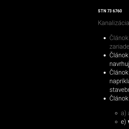
STN 73 6760
Kanalizácia
Článo
zariad
Článok
navrhuj
Článok
naprí
staveb
Článok
a)
e)