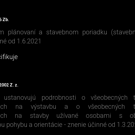
6 Zb.
 plánovaní a stavebnom poriadku (stavebn
nné od 1.6.2021
ifikuje
2002 Z. z.
 ustanovujú podrobnosti o všeobecných t
kách na výstavbu a o všeobecných te
kách na stavby užívané osobami s o
 pohybu a orientácie - znenie účinné od 1.3.2