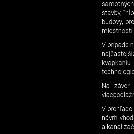
samotných
stavby, “hĺ
budovy, pr
miestností
V prípade 
najčastejš
kvapkaniu 
technologic
Na záver 
viacpodlaž
V prehľade
návrh vhod
a kanaliza