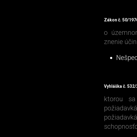
Zákon č. 50/197
o územnom
znenie úči
Nešpec
Vyhláška č. 532/
ktorou sa
požiadav
požiadav
schopnosťou