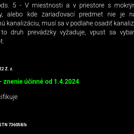
ds. 5 - V miestnosti a v priestore s mokr
y, alebo kde zariaďovací predmet nie je n
ú kanalizáciu, musí sa v podlahe osadiť kanali
 to druh prevádzky vyžaduje, vpust sa vyb
t.
2 Z. z.
- znenie účinné od 1.4.2024
ifikuje
 STN 736058/b