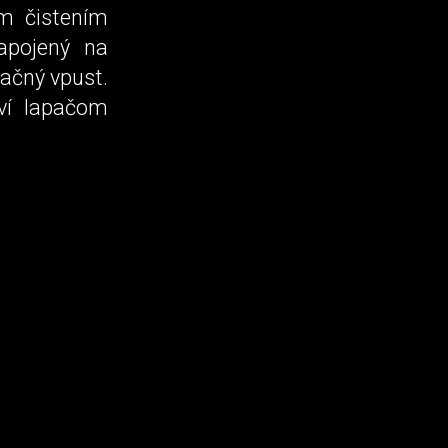
ým čistením
apojený na
začný vpust.
aví lapačom