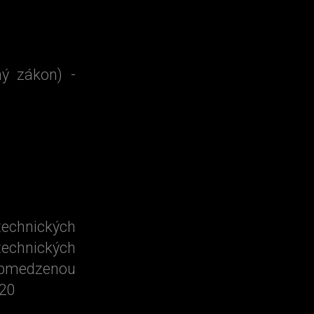
ý zákon) -
echnických
chnických
bmedzenou
020