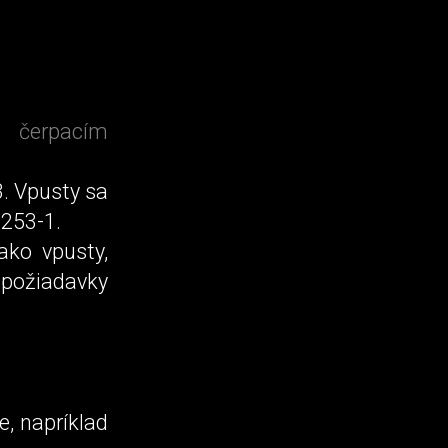
a čerpacím
3. Vpusty sa
1253-1.
ako vpusty,
požiadavky
, napríklad