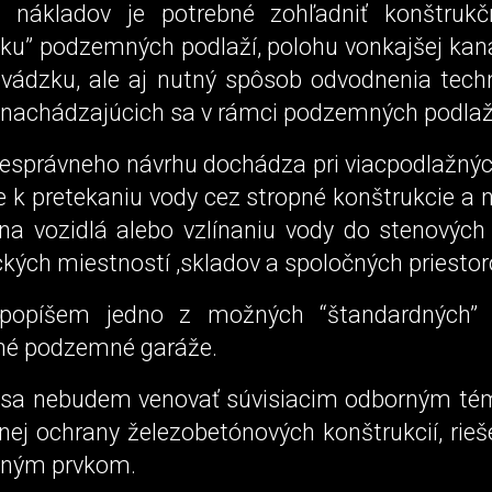
 nákladov je potrebné zohľadniť konštrukčn
bku” podzemných podlaží, polohu vonkajšej kana
evádzku, ale aj nutný spôsob odvodnenia tech
 nachádzajúcich sa v rámci podzemných podlaž
nesprávneho návrhu dochádza pri viacpodlažný
ie k pretekaniu vody cez stropné konštrukcie a
na vozidlá alebo vzlínaniu vody do stenových 
kých miestností ,skladov a spoločných priestor
popíšem jedno z možných “štandardných” r
né podzemné garáže.
 sa nebudem venovať súvisiacim odborným té
nej ochrany železobetónových konštrukcií, rieš
čným prvkom.