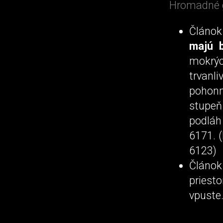
Hromadné g
Článok
majú 
mokrýc
trvanl
pohonn
stupeň
podláh
6171. 
6123)
Článok
priest
vpuste