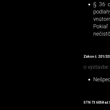
§ 36 o
podlah
vnútorn
Pokiaľ
nečistô
Zákon č. 201/202
o výstavbe
Nešpec
STN 73 6058 až