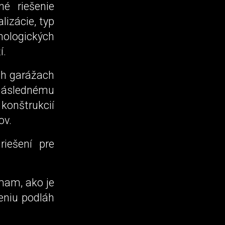
é riešenie
lizácie, typ
nologických
í.
ch garážach
 následnému
konštrukcií
ov.
iešení pre
mam, ako je
eniu podláh