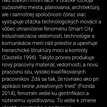
nad stavom informácií. V otázke rozvoja
súčasného mesta, plánovania, architektúry,
ale i samotnej spoločnosti čoraz viac
vystupuje otázka technologických inovácií a
vôbec ohraničenie fenoménu Smart City.
Industrializácia vedomostí, technológie a
komunikácie mení náš priestor a upevňuje
hierarchické štruktúry moci a kontroly
(Castells 1996). Takýto proces produkuje
nový pracovný materiál, vedomosti, a novú
pracovnú silu, vysoko kvalifikovaných
pracovníkov. Zdá sa tak, že rovnako ako pri
aplikácii teórie „kreatívnych tried“ (Florida
2014), fenomén vedie ku gentrifikácii a
nútenému vysídľovaniu. To vedie k zmene