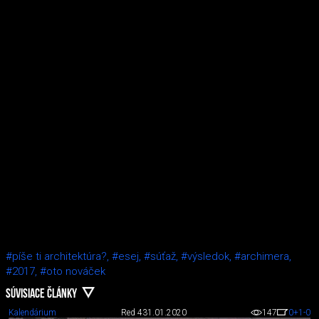
#píše ti architektúra?,
#esej,
#súťaž,
#výsledok,
#archimera,
#2017,
#oto nováček
SÚVISIACE ČLÁNKY
Kalendárium
Red 4
31.01.2020
147
0
+1
-0