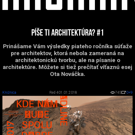
Píše ti architektúra? #1
Prinášame Vám výsledky piateho ročníka súťaže
pre architektov, ktorá nebola zameraná na
architektonickú tvorbu, ale na písanie o
architektúre. Môžete si tiež prečítať víťaznú esej
Ota Nováčka.
Knižnica
Red 4
01.01.2018
745
0
+9