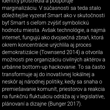
identity prostredia a podporuje
marginalizáciu. V súčasnosti sa teda stalo
dôležitejšie vyzerať Smart ako v skutočnosti
byť Smart s cieľom zvýšiť symbolickú
hodnotu miesta. Avšak technológie, a najmä
internet, fungujú ako dvojsečná zbraň, ktorá
okrem koncentrácie urýchlila aj proces
demokratizácie (Townsend 2014) a otvorila
možnosti pre organizáciu civilných aktérov a
urbánne bottom-up hackovanie. To sa často
transformuje aj do inovatívnej lokálnej a
neskôr aj národnej politiky, kedy sa snaha o
premiešavanie komunít, priestorov a reakcia
na funkčnú fluktuáciu odráža aj v legislatíve,
plánovaní a dizajne (Bunger 2017).