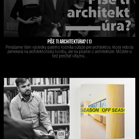
PÍŠE TI ARCHITEKTÚRA? (1)
Prinášame Vám výsledky piateho ročníka súťaže pre architektov, ktorá nebola
zameraná na architektonickú tvorbu, ale na písanie o architektúre. Môžete si
tiež prečítať víťaznú...