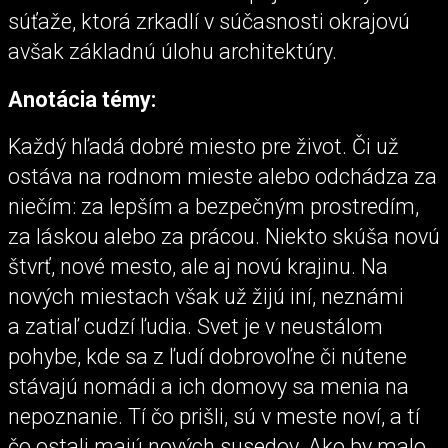
súťaže, ktorá zrkadlí v súčasnosti okrajovú
avšak základnú úlohu architektúry.
Anotácia témy:
Každý hľadá dobré miesto pre život. Či už
ostáva na rodnom mieste alebo odchádza za
niečím: za lepším a bezpečným prostredím,
za láskou alebo za prácou. Niekto skúša novú
štvrť, nové mesto, ale aj novú krajinu. Na
nových miestach však už žijú iní, neznámi
a zatiaľ cudzí ľudia. Svet je v neustálom
pohybe, kde sa z ľudí dobrovoľne či nútene
stávajú nomádi a ich domovy sa menia na
nepoznanie. Tí čo prišli, sú v meste noví, a tí
čo ostali majú nových susedov. Ako by malo