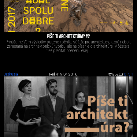
PÍŠE TI ARCHITEKTÚRA? #2
Prinášame Vám výsledky piateho ročníka súťaže pre architektov, ktorá nebola
zameraná na architektonickú tvorbu, ale na písanie o architektúre. Môžete si
tiež prečítať ocenenú esej...
Diskusia
Red 4
19.04.2016
252
0
+3
-1