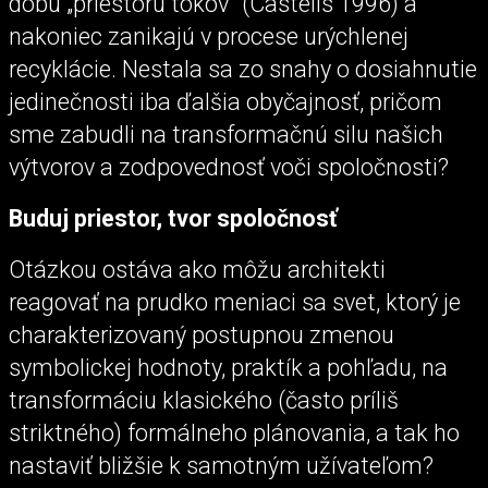
dobu „priestoru tokov“ (Castells 1996) a
nakoniec zanikajú v procese urýchlenej
recyklácie. Nestala sa zo snahy o dosiahnutie
jedinečnosti iba ďalšia obyčajnosť, pričom
sme zabudli na transformačnú silu našich
výtvorov a zodpovednosť voči spoločnosti?
Buduj priestor, tvor spoločnosť
Otázkou ostáva ako môžu architekti
reagovať na prudko meniaci sa svet, ktorý je
charakterizovaný postupnou zmenou
symbolickej hodnoty, praktík a pohľadu, na
transformáciu klasického (často príliš
striktného) formálneho plánovania, a tak ho
nastaviť bližšie k samotným užívateľom?