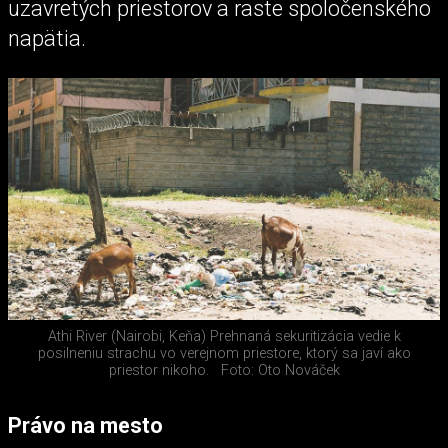
uzavretých priestorov a raste spoločenského
napätia.
Athi River (Nairobi, Keňa) Prehnaná sekuritizácia vedie k
posilneniu strachu vo verejnom priestore, ktorý sa javí ako
priestor nikoho.
Foto: Oto Nováček
Právo na mesto