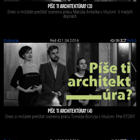
PÍŠE TI ARCHITEKTÚRA? (3)
Dnes si môžete prečítať ocenenú prácu Matúša Antalíka s titulom: V malých
dejinách
Diskusia
Red 4
21.04.2016
380
0
+5
-0
PÍŠE TI ARCHITEKTÚRA? (4)
Dnes si môžete prečítať ocenenú prácu Tomáša Boroša s titulom: Prie-STORY