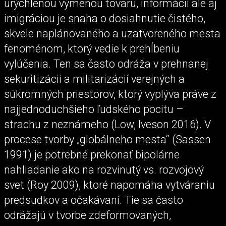
urýchlenou výmenou tovaru, informácií ale aj
imigráciou je snaha o dosiahnutie čistého,
skvele naplánovaného a uzatvoreného mesta
fenoménom, ktorý vedie k prehĺbeniu
vylúčenia. Ten sa často odráža v prehnanej
sekuritizácii a militarizácií verejných a
súkromných priestorov, ktorý vyplýva práve z
najjednoduchšieho ľudského pocitu –
strachu z neznámeho (Low, Iveson 2016). V
procese tvorby „globálneho mesta“ (Sassen
1991) je potrebné prekonať bipolárne
nahliadanie ako na rozvinutý vs. rozvojový
svet (Roy 2009), ktoré napomáha vytváraniu
predsudkov a očakávaní. Tie sa často
odrážajú v tvorbe zdeformovaných,