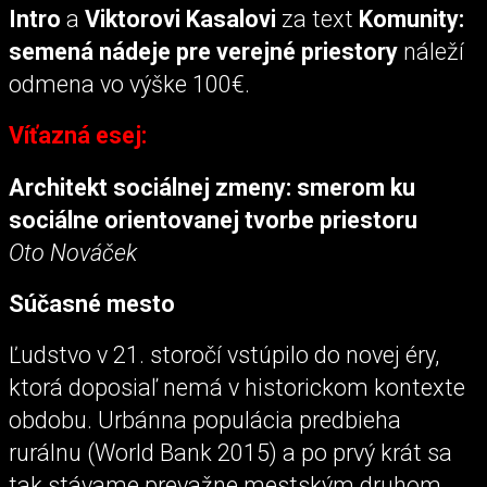
Intro
a
Viktorovi Kasalovi
za text
Komunity:
semená nádeje pre verejné priestory
náleží
odmena vo výške 100€.
Víťazná esej:
Architekt sociálnej zmeny: smerom ku
sociálne orientovanej tvorbe priestoru
Oto Nováček
Súčasné mesto
Ľudstvo v 21. storočí vstúpilo do novej éry,
ktorá doposiaľ nemá v historickom kontexte
obdobu. Urbánna populácia predbieha
rurálnu (World Bank 2015) a po prvý krát sa
tak stávame prevažne mestským druhom.