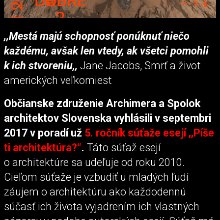
,,Mestá majú schopnosť ponúknuť niečo
každému, avšak len vtedy, ak všetci pomohli
k ich stvoreniu,,
Jane Jacobs, Smrť a život
amerických veľkomiest
Občianske združenie Archimera a Spolok
architektov Slovenska vyhlásili v septembri
2017 v poradí už
5. ročník súťaže esejí ,,Píše
ti architektúra?“
.
Táto súťaž esejí
o architektúre sa udeľuje od roku 2010.
Cieľom súťaže je vzbudiť u mladých ľudí
záujem o architektúru ako každodennú
súčasť ich života vyjadrením ich vlastných