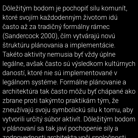
Dôležitým bodom je pochopiť silu komunít,
ktoré svojím každodenným životom idú
často až za tradičný formálny rámec
(Sandercock 2000), čím vytvárajú novú
štruktúru plánovania a implementácie.
Takéto aktivity nemusia byť vždy úplne
legálne, avšak často sú výsledkom kultúrnych
daností, ktoré nie sú implementované v
legálnom systéme. Formálne plánovanie a
architektúra tak často môžu byť chápané ako
zbrane proti takýmto praktikám tým, že
zneužívajú svoju symbolickú silu k tomu, aby
vytvorili určitý súbor aktivít. Dôležitým bodom
v plánovaní sa tak javí pochopenie sily a
zodpovednosti architekta voči spoločnosti,