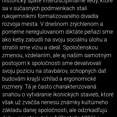
historicky späté interdisciplinárne vedy, ktoré
sa v súčasných podmienkach stali
rukojemníkmi formalizovaného divadla
rozvoja mesta. V dnešnom zrýchlenom a
pomerne neregulovanom diktáte peňazí sme
ako keby zabudli na svoju sociálnu úlohu a
stratili sme víziu a ideál. Spoločenskou
zmenou, vzdelaním, ale aj naším samotným
postojom k spoločnosti sme devalvovali
svoju pozíciu na stavbárov, schopných dať
budovám krajší vzhľad a ergonomické
rozmery. Tá je často charakterizovaná
snahou o vytváranie ikonických stavieb, ktoré
však už zväčša nenesú známky kultúrneho
základu danej spoločnosti, ale odzrkadľujú