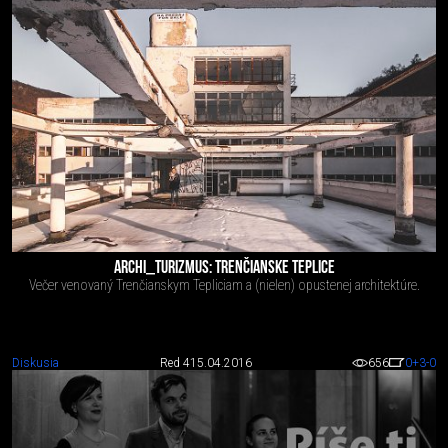
ARCHI_TURIZMUS: TRENČIANSKE TEPLICE
Večer venovaný Trenčianskym Tepliciam a (nielen) opustenej architektúre.
Diskusia
Red 4
15.04.2016
656
0
+3
-0