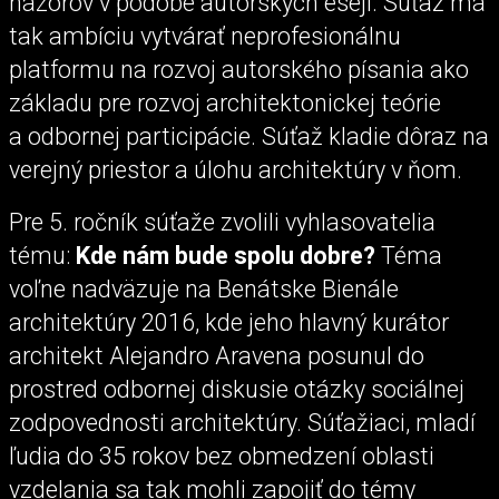
názorov v podobe autorských esejí. Súťaž má
tak ambíciu vytvárať neprofesionálnu
platformu na rozvoj autorského písania ako
základu pre rozvoj architektonickej teórie
a odbornej participácie. Súťaž kladie dôraz na
verejný priestor a úlohu architektúry v ňom.
Pre 5. ročník súťaže zvolili vyhlasovatelia
tému:
Kde nám bude spolu dobre?
Téma
voľne nadväzuje na Benátske Bienále
architektúry 2016, kde jeho hlavný kurátor
architekt Alejandro Aravena posunul do
prostred odbornej diskusie otázky sociálnej
zodpovednosti architektúry. Súťažiaci, mladí
ľudia do 35 rokov bez obmedzení oblasti
vzdelania sa tak mohli zapojiť do témy