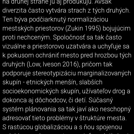
na druhej strane ju aj produkujú. Avšak
diverzita často vytvára strach z tých druhých.
Ten býva podčiarknutý normalizáciou
mestských priestorov (Zukin 1995) bojujúcim
proti nechceným. Spoločnosť sa tak často
vizuálne a priestorovo uzatvára a uchyľuje sa
k pokusom ochrániť mesto pred hrozbou tých
druhých (Low, Iveson 2016), pričom tak
podporuje stereotypizáciu marginalizovaných
skupín - etnických menšín, slabších
socioekonomických skupín, užívateľov drog a
dokonca aj dôchodcov, či detí. Súčasný
systém plánovania sa tak javí ako neschopný
adresovať tieto problémy v štruktúre mesta.
S rastúcou globalizáciou a s ňou spojenou