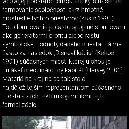
vo svojej podstate demokratický, a následné
formovanie spoločnosti skrz hmotné
prostredie týchto priestorov (Zukin 1995).
Toto formovanie je často spojené s budovami
ako generátormi profitu alebo rastu
symbolickej hodnoty daného miesta. Tá ma
často za následok „Disneyfikáciu“ (Kehoe
1991) súčasných miest, ktorej úlohou je
prilákať medzinárodný kapitál (Harvey 2001).
Materiálna krajina sa tak stala
najdôležitejším reprezentantom súčasného
mesta a architekti rukojemníkmi tejto
formalizácie.