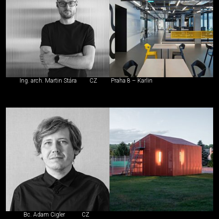
Ing. arch. Martin Stára
CZ
Praha 8 – Karlin
Bc. Adam Cigler
CZ