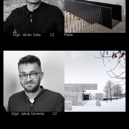
MgA. Václav Šuba
CZ
Praha
MgA. Jakub Červenka
CZ