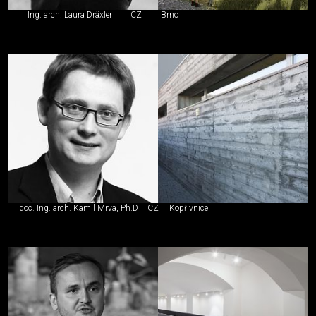
Ing. arch. Laura Dräxler
CZ
Brno
doc. Ing. arch. Kamil Mrva, Ph.D
CZ
Kopřivnice