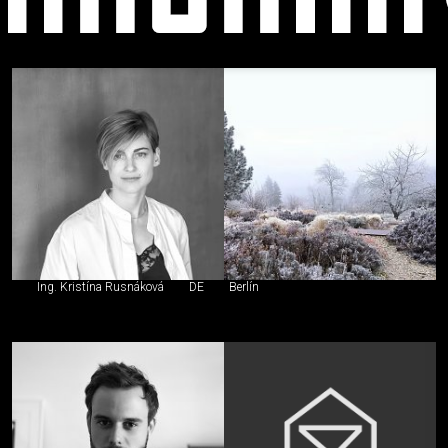
autorizovaný
v
zahraničí
Ing. Kristína Rusnáková
DE
Berlín