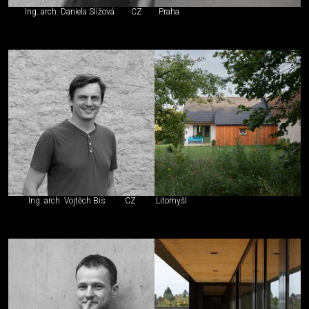
Ing. arch. Daniela Slížová
CZ
Praha
Ing. arch. Vojtěch Bis
CZ
Litomyšl