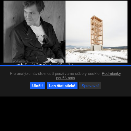
Ing. arch. Ondřej Zámečník
CZ
Zlín
Pre analýzu návštevnosti používame súbory cookie.
Podmienky
používania
Uložiť
Len štatistické
Spravovať