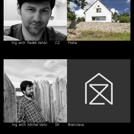
Ing. arch. Radek Vaňáč
CZ
Praha
Ing. arch. Michal Vaňo
SK
Bratislava