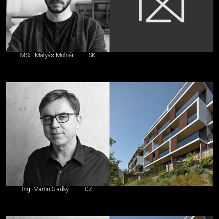
MSc. Mátyás Molnár
SK
Ing. Martin Sladký
CZ