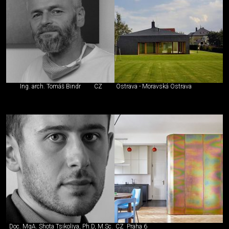
Ing. arch. Tomáš Bindr
CZ
Ostrava - Moravská Ostrava
Doc. MgA. Shota Tsikoliya, Ph.D, M.Sc.
CZ
Praha 6