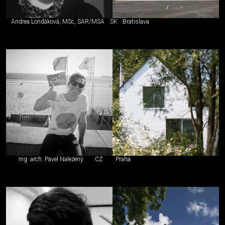
Andrea Londáková, MSc, SAR/MSA
SK
Bratislava
Ing. arch. Pavel Nalezený
CZ
Praha