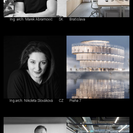
Ing. arch. Marek Abramovič
SK
Bratislava
Ing.arch. Nikoleta Slováková
CZ
Praha 7