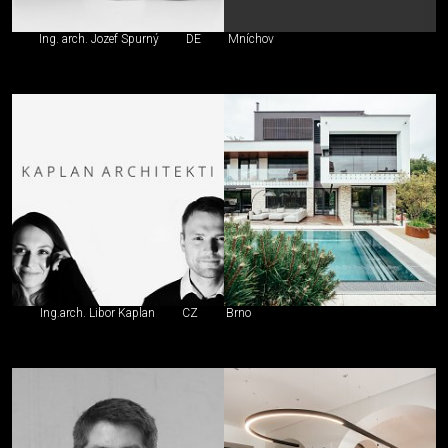
Ing. arch. Jozef Spurný
DE
Mníchov
Ing.arch. Libor Kaplan
CZ
Brno