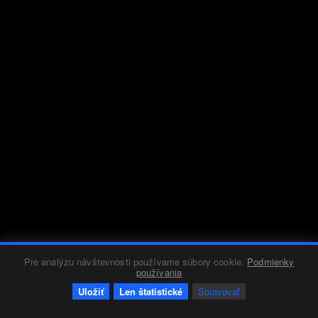
Pre analýzu návštevnosti používame súbory cookie.
Podmienky
používania
Uložiť
Len štatistické
Spravovať