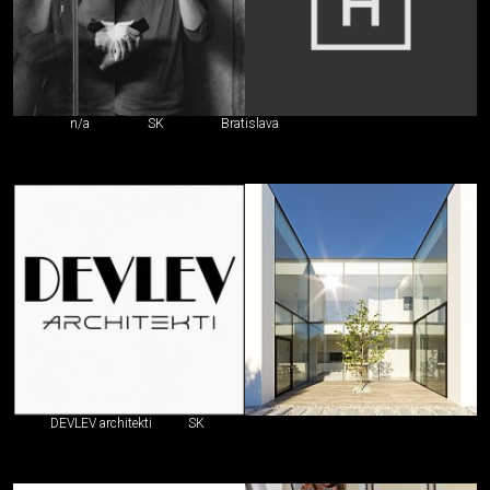
n/a
SK
Bratislava
DEVLEV architekti
SK