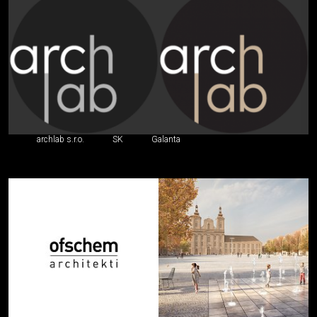
archlab s.r.o.
SK
Galanta