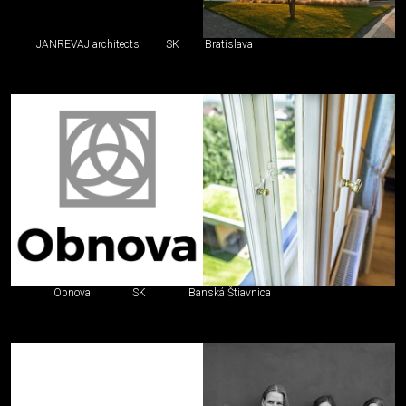
JANREVAJ architects
SK
Bratislava
Obnova
SK
Banská Štiavnica