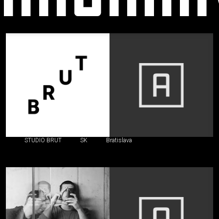
Formálne
združenia
architektov
(ateliéry)
STUDIO BRUT
SK
Bratislava