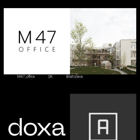
M47_office
SK
Bratislava