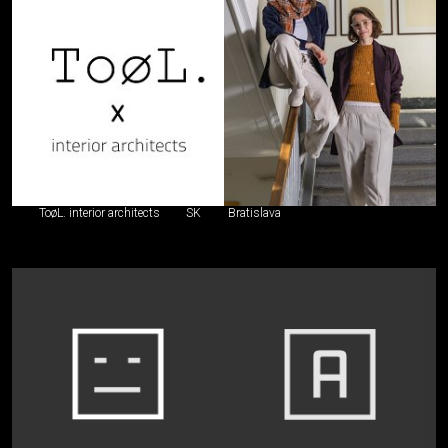
ToøL. interior architects
SK
Bratislava