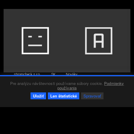
stromcheck s.r.o.
SK
Nováky
Pre analýzu návštevnosti používame súbory cookie.
Podmienky
používania
Uložiť
Len štatistické
Spravovať