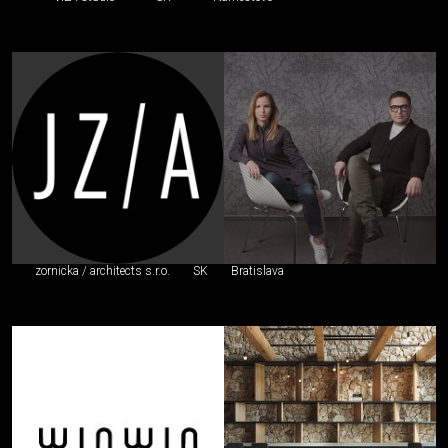
zornicka / architects s.r.o.
SK
Bratislava