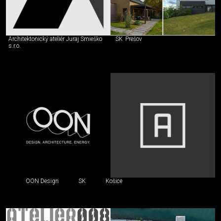
Architektonický ateliér Juraj Smieško
SK
Prešov
s.r.o.
OON Design
SK
Košice