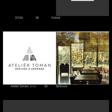
DOXA
SK
Košice
Ateliér Toman, s.r.o.
SK
Šenkvice