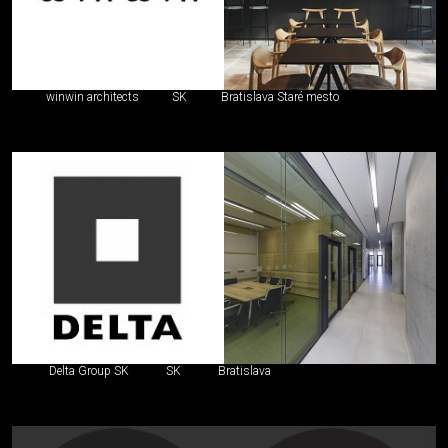
winwin architects
SK
Bratislava Staré mesto
Delta Group SK
SK
Bratislava