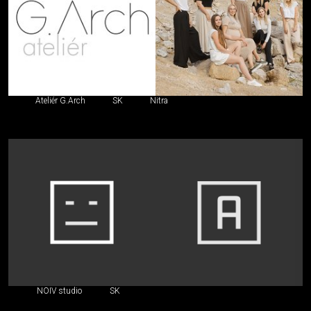
Ateliér G.Arch
SK
Nitra
NOIV studio
SK