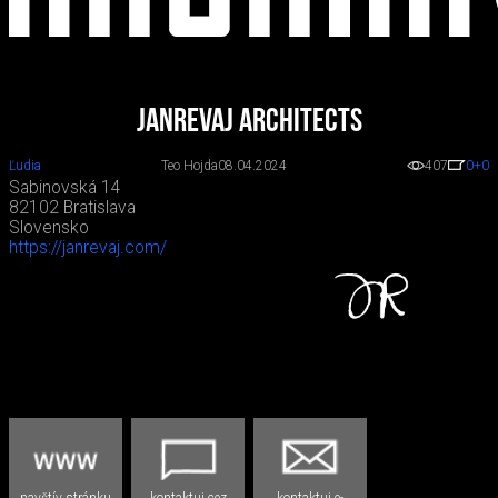
JANREVAJ architects
Ľudia
Teo Hojda
08.04.2024
407
0
+0
Sabinovská 14
82102 Bratislava
Slovensko
https://janrevaj.com/
navštív stránku
kontaktuj cez
kontaktuj e-