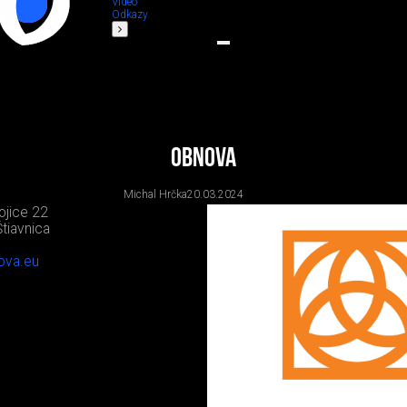
Video
Odkazy
Obnova
Michal Hrčka
20.03.2024
ojice 22
tiavnica
ova.eu