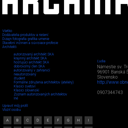
Všetko
Dodávatelia produktov a riešení
Dizajn fotografia grafika umenie
Stavební inžinieri a súvisiace profesie
Architekti
autorizovaný architekt SKA
krajinný architekt SKA
Ľudia
hosťujúci architekt SKA
dobrovoľný člen SKA
Námestie sv. Tr
autorizovaný v zahraničí
96901 Banská Š
neautorizovaný
Slovensko
študent
http://www.obn
Formálne združenia architektov (ateliéry)
Klasici svetoví
Klasici slovenskí
0907344743
Zoznam autorizovaných architektov
Iné
Upraviť môj profil
Vložiť osobu
A
B
C
D
E
F
G
H
I