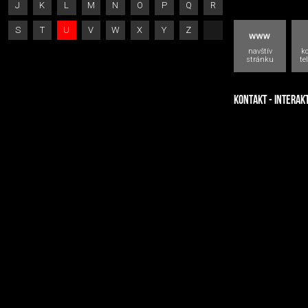
J
K
L
M
N
O
P
Q
R
S
T
U
V
W
X
Y
Z
navštív
k
stránku
te
KONTAKT - INTERAK