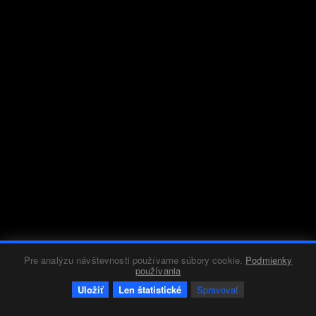
Pre analýzu návštevnosti používame súbory cookie.
Podmienky
používania
Uložiť
Len štatistické
Spravovať