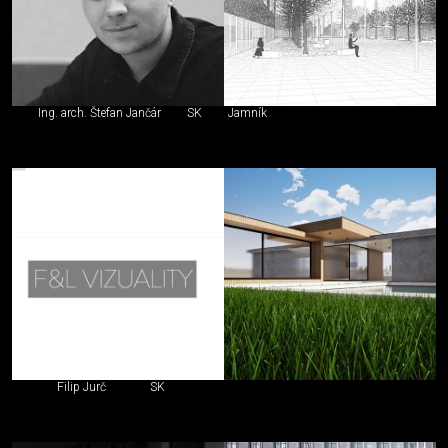
Ing. arch. Štefan Jančár
SK
Jamník
Filip Jurč
SK