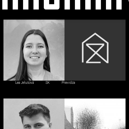
študent
Lea Jelušová
SK
Prievidza