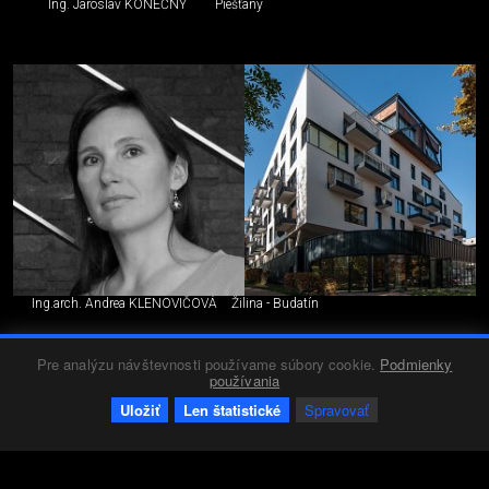
Ing. Jaroslav KONEČNÝ
Piešťany
Ing.arch. Andrea KLENOVIČOVÁ
Žilina - Budatín
Pre analýzu návštevnosti používame súbory cookie.
Podmienky
používania
Uložiť
Len štatistické
Spravovať