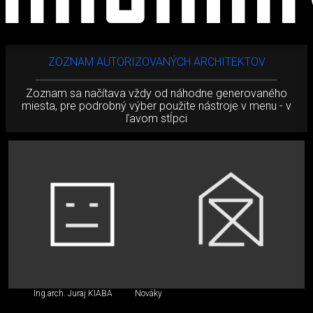
Zoznam
ZOZNAM AUTORIZOVANÝCH ARCHITEKTOV
autorizovaných
Zoznam sa načítava vždy od náhodne generovaného
miesta, pre podrobný výber použite nástroje v menu - v
architektov
ľavom stĺpci
Ing.arch. Juraj KIABA
Nováky