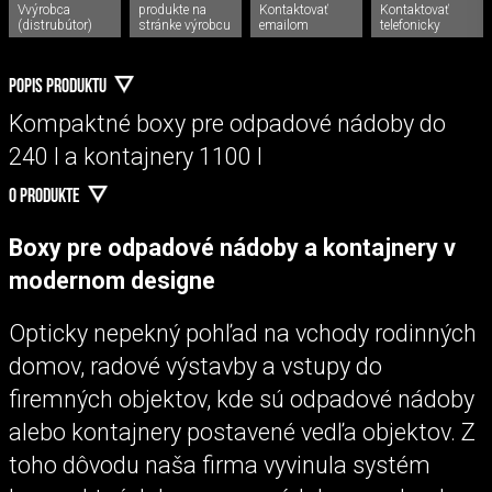
Vvýrobca
produkte na
Kontaktovať
Kontaktovať
(distrubútor)
stránke výrobcu
emailom
telefonicky
POPIS PRODUKTU
Kompaktné boxy pre odpadové nádoby do
240 l a kontajnery 1100 l
O PRODUKTE
Boxy pre odpadové nádoby a kontajnery v
modernom designe
Opticky nepekný pohľad na vchody rodinných
domov, radové výstavby a vstupy do
firemných objektov, kde sú odpadové nádoby
alebo kontajnery postavené vedľa objektov. Z
toho dôvodu naša firma vyvinula systém