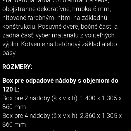
štandardná farba 7016 antracitá šedá,
obojstranne dekoratívne, hrúbka 6 mm,
nitované farebnými nitmi na základnú
konštrukciu. Posuvné dvere, bočné časti a
zadná časť: výber materiálu z voliteľných
výplní. Kotvenie na betónový základ alebo
pásy.
ROZMERY:
Box pre odpadové nádoby s objemom do
120 L:
Box pre 2 nádoby (š x v x h): 1.400 x 1.305 x
860 mm
Box pre 4 nádoby (š x v x h): 2.360 x 1.305 x
860 mm