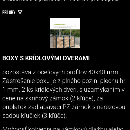
PRÍLOHY
BOXY S KRÍDLOVÝMI DVERAMI
pozostáva z oceľových profilov 40x40 mm.
Zastrešenie boxu je z plného pozin. plechu hr.
1 mm. 2 ks krídlových dverí, s uzamykaním v
cene na skriňový zámok (2 kľúče), za
príplatok zadlabávací PZ zámok s nerezovou
sadou kľučiek (3 kľúče).
Možnosť kotvenia na zámkovú dlažbu alebo