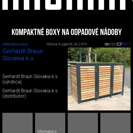
Kompaktné boxy na odpadové nádoby
Materiálové bázy
Viktoria Kugler
28.04.2019
2555
0
+17
Gerhardt Braun
Slovakia k.s.
Gerhardt Braun Slovakia k.s.
(výrobca)
Gerhardt Braun Slovakia k.s.
(distribútor)
Informácie o