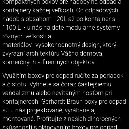
kompaktných boxov pre nádoby na odpad a
kontajnery každej veľkosti. Od odpadových
nádob s obsahom 120L až po kontajner s
1100 L - u nás nájdete modulárne systémy
rôznych veľkostí a
materiálov, vysokohodnotný design, ktorý
zvýrazní architektúru Vášho domova,
komerčných a firemných objektov.
Využitím boxov pre odpad ručíte za poriadok
a čistotu. Vyhnete sa čoraz častejšiemu
vandalizmu alebo nevítaným hosťom pri
kontajneroch. Gerhardt Braun boxy pre odpad
sú u nás projektované, vyrábané aj
montované. Profitujte z našich dlhoročných
skúsenosti s plánovaním boxov pre odpad.