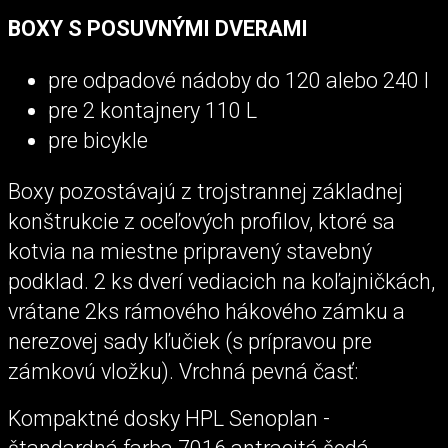
BOXY S POSUVNÝMI DVERAMI
pre odpadové nádoby do 120 alebo 240 l
pre 2 kontajnery 110 L
pre bicykle
Boxy pozostávajú z trojstrannej základnej
konštrukcie z oceľových profilov, ktoré sa
kotvia na miestne pripravený stavebný
podklad. 2 ks dverí vediacich na koľajničkách,
vrátane 2ks rámového hákového zámku a
nerezovej sady kľučiek (s prípravou pre
zámkovú vložku). Vrchná pevná časť:
Kompaktné dosky HPL Senoplan -